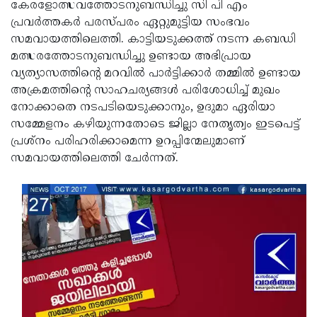
Election
കേരളോത്സവത്തോടനുബന്ധിച്ചു സി പി എം
Maha
പ്രവര്‍ത്തകര്‍ പരസ്പരം ഏറ്റുമുട്ടിയ സംഭവം
Shivarathri
International
സമവായത്തിലെത്തി. കാട്ടിയടുക്കത്ത് നടന്ന കബഡി
Women's
മത്സരത്തോടനുബന്ധിച്ചു ഉണ്ടായ അഭിപ്രായ
Anti-
വ്യത്യാസത്തിന്റെ മറവില്‍ പാര്‍ട്ടിക്കാര്‍ തമ്മില്‍ ഉണ്ടായ
Day
Drug
Attukal
അക്രമത്തിന്റെ സാഹചര്യങ്ങള്‍ പരിശോധിച്ച് മുഖം
Campaign
Pongala
നോക്കാതെ നടപടിയെടുക്കാനും, ഉദുമാ ഏരിയാ
Holi
സമ്മേളനം കഴിയുന്നതോടെ ജില്ലാ നേതൃത്വം ഇടപെട്ട്
2025
2025
IPL
പ്രശ്‌നം പരിഹരിക്കാമെന്ന ഉറപ്പിന്മേലുമാണ്
2025
സമവായത്തിലെത്തി ചേര്‍ന്നത്.
Eid
Al-
Waqf
Fitr
Bill
Vishu
2025
Controversy
Festival
Good
2025
Friday
Easter
Observance
Sunday
By-
2025
2025
Election
Bihar