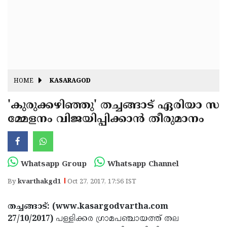
Fitr
May
Day
Eid
Al
Independence
Ad'ha
Day
Onam
HOME
KASARAGOD
J&K
State
'കുരുക്കഴിഞ്ഞു' തച്ചങ്ങാട് ഏരിയാ സ
Haryana
മ്മേളനം വിജയിപ്പിക്കാന്‍ തീരുമാനം
Assembly
State
Diwali
Elections
Assembly
Christmas
Elections
New-
Whatsapp Group
Whatsapp Channel
Year
Republic
By
kvarthakgd1
Oct 27, 2017, 17:56 IST
Day
Budget
തച്ചങ്ങാട്: (www.kasargodvartha.com
Delhi
27/10/2017)
പള്ളിക്കര ഗ്രാമപഞ്ചായത്ത് തല