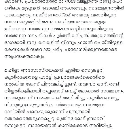
കാരണം പ്രവര്‍ത്തനത്തില്‍ സജീവമല്ലാത്ത രണ്ടു പേര്‍
ഒഴികെ മുഴുവന്‍ ബ്രാഞ്ച് അംഗങ്ങളും സമ്മേളനത്തില്‍
പങ്കെടുത്തു. സങ്കീര്‍ണത.്ക്ക് അയവു വരാതിരുന്ന
സാഹചര്യത്തില്‍ ജനപങ്കാളിത്തത്തോടെയുള്ള
ഉദ്ഘാടന സമ്മേളന അജണ്ട മാറ്റി വെച്ചായിരുന്നു
സമ്മേളന നടപടികള്‍ പൂര്‍ത്തീകരിച്ചത്. അക്രമത്തിന്റെ
ഭാഗമായി ഇരു കരകളില്‍ നിന്നും ഫയല്‍ ചെയ്തിട്ടുള്ള
കേസുകള്‍ സമവായ ചര്‍ച്ച പുരോഗമിക്കുന്നതോടെ
അപ്രസക്തമാകും.
മഹിളാ അസോസിയേഷന്‍ ഏരിയ സെക്രട്ടറി
കുതിരക്കോട്ടെ പാര്‍ട്ടി പ്രവര്‍ത്തകര്‍ക്കെതിരെ
നല്‍കിയ കേസ് പിന്‍വലിച്ചിട്ടുണ്ട്. നവമ്പര്‍ ഒന്ന്, രണ്ട്
തീയ്യതികളിലായി തച്ചങ്ങാട് വെച്ച് ലോക്കല്‍ സമ്മേളനം
നടക്കുമെന്ന് സംഘാടകര്‍ അറിയിച്ചു. കുതിരക്കോട്ടു
നിന്നുമുള്ള മുഴുവന്‍ പ്രവര്‍ത്തകരും സമ്മേളന
റാലിയില്‍ പങ്കെടുക്കുമെന്ന് പുതുതായി
തെരെഞ്ഞെടുക്കപ്പെട്ട കുതിരക്കോട് ബ്രാഞ്ച്
സെക്രട്ടറി നാരായണന്‍ കുതിരക്കോട് അറിയിച്ചു.