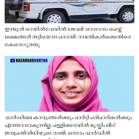
ഇന്ത്യൻ റെയിൽവേയിൽ ജോലി വാഗ്ദാനം ചെയ്ത്
ലക്ഷങ്ങൾ തട്ടിയെന്ന പരാതി; ദമ്പതികൾക്കെതിരെ
കേസെടുത്തു
വാർഡിലെ കാര്യങ്ങൾക്കും പാർട്ടി പരിപാടികൾക്കും
എത്താനാകുന്നില്ല; പള്ളിക്കരയിൽ മുസ്ലിം ലീഗ്
ജനപ്രതിനിധിയുടെ രാജി; ഒന്നാം വാർഡിൽ