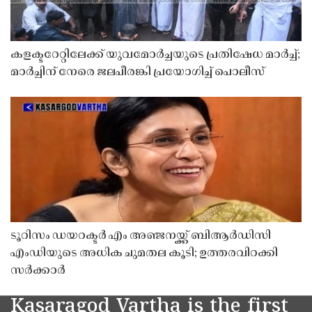
കളക്ടറേറ്റിലേക്ക് യുവമോർച്ചയുടെ പ്രതിഷേധ മാർച്ച്;
മാർച്ചിന് നേരെ ജലപീരങ്കി പ്രയോഗിച്ച് പൊലീസ്
ടൂറിസം ഡയറക്ടർ എം അഞ്ജനയ്ക്ക് ബിആർഡിസി
എംഡിയുടെ അധിക ചുമതല കൂടി; ഉത്തരവിറക്കി
സർക്കാർ
Kasaragod Vartha is the first