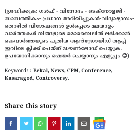
(ശ്രദ്ധിക്കുക: ഗൾഫ് - വിനോദം - ടെക്നോളജി -
സാമ്പത്തികം- പ്രധാന അറിയിപ്പുകൾ-വിദ്യാഭ്യാസം-
തൊഴിൽ വിശേഷങ്ങൾ ഉൾപ്പെടെ മലയാളം
വാർത്തകൾ നിങ്ങളുടെ മൊബൈലിൽ ലഭിക്കാൻ
കെവാർത്തയുടെ പുതിയ ആൻഡ്രോയിഡ് ആപ്പ്
ഇവിടെ ക്ലിക്ക് ചെയ്ത് ഡൗൺലോഡ് ചെയ്യുക.
ഉപയോഗിക്കാനും ഷെയർ ചെയ്യാനും എളുപ്പം 😊)
Keywords
: Bekal, News, CPM, Conference,
Kasaragod, Controversy.
Share this story