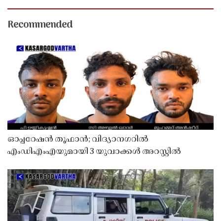
Recommended
ഓപ്പറേഷൻ തൂഫാൻ; വിദ്യാനഗറിൽ
എംഡിഎംഎയുമായി 3 യുവാക്കൾ അറസ്റ്റിൽ