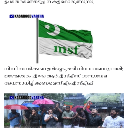
ഉപതെരഞ്ഞെടുപ്പിന് കളമൊരുങ്ങുന്നു
വി ഡി സവർക്കറെ ഉൾപ്പെടുത്തി വിവാദ ചോദ്യാവലി;
മഞ്ചേശ്വരം എഇഒ ആർഎസ്എസ് ദാസ്യവേല
അവസാനിപ്പിക്കണമെന്ന് എംഎസ്എഫ്