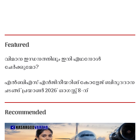
Featured
വിമാന ഇന്ധനത്തിലും ഇനി എഥനോൾ
ചേർക്കുമോ?
എൽബിഎസ് എൻജിനീയറിങ് കോളേജ് ബിരുദദാന
ചടങ്ങ് 'പ്രയാൺ 2026' ഓഗസ്റ്റ് 8-ന്
Recommended