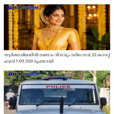
സ്വർണവിലയിൽ രണ്ടാം ദിനവും വർധനവ്; 22 കാരറ്റ്
പവന് 1,09,920 രൂപയായി