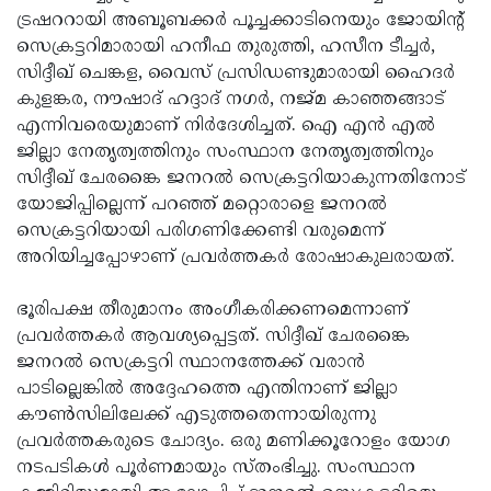
ട്രഷററായി അബൂബക്കര്‍ പൂച്ചക്കാടിനെയും ജോയിന്റ്
Updates
Assembly
Kerala
സെക്രട്ടറിമാരായി ഹനീഫ തുരുത്തി, ഹസീന ടീച്ചര്‍,
Polls
Local
Look
സിദ്ദീഖ് ചെങ്കള, വൈസ് പ്രസിഡണ്ടുമാരായി ഹൈദര്‍
കുളങ്കര, നൗഷാദ് ഹദ്ദാദ് നഗര്‍, നജ്മ കാഞ്ഞങ്ങാട്
Body
Back
എന്നിവരെയുമാണ് നിര്‍ദേശിച്ചത്. ഐ എന്‍ എല്‍
Election
2025
ജില്ലാ നേതൃത്വത്തിനും സംസ്ഥാന നേതൃത്വത്തിനും
സിദ്ദീഖ് ചേരങ്കൈ ജനറല്‍ സെക്രട്ടറിയാകുന്നതിനോട്
യോജിപ്പില്ലെന്ന് പറഞ്ഞ് മറ്റൊരാളെ ജനറല്‍
സെക്രട്ടറിയായി പരിഗണിക്കേണ്ടി വരുമെന്ന്
അറിയിച്ചപ്പോഴാണ് പ്രവര്‍ത്തകര്‍ രോഷാകുലരായത്.
ഭൂരിപക്ഷ തീരുമാനം അംഗീകരിക്കണമെന്നാണ്
പ്രവര്‍ത്തകര്‍ ആവശ്യപ്പെട്ടത്. സിദ്ദീഖ് ചേരങ്കൈ
ജനറല്‍ സെക്രട്ടറി സ്ഥാനത്തേക്ക് വരാന്‍
പാടില്ലെങ്കില്‍ അദ്ദേഹത്തെ എന്തിനാണ് ജില്ലാ
കൗണ്‍സിലിലേക്ക് എടുത്തതെന്നായിരുന്നു
പ്രവര്‍ത്തകരുടെ ചോദ്യം. ഒരു മണിക്കൂറോളം യോഗ
നടപടികള്‍ പൂര്‍ണമായും സ്തംഭിച്ചു. സംസ്ഥാന