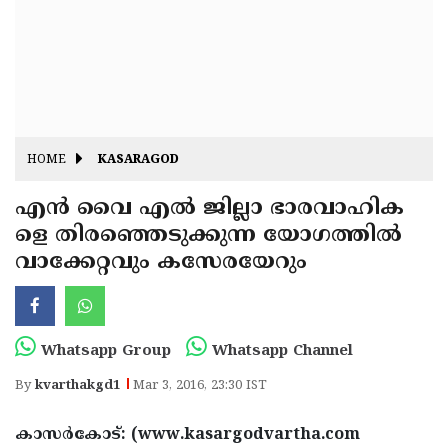
Fitr
May
Day
Eid
Al
Independence
Ad'ha
Day
Onam
HOME
KASARAGOD
J&K
State
എന്‍ വൈ എല്‍ ജില്ലാ ഭാരവാഹിക
Haryana
ളെ തിരഞ്ഞെടുക്കുന്ന യോഗത്തില്‍
Assembly
State
Diwali
വാക്കേറ്റവും കസേരയേറും
Elections
Assembly
Christmas
Elections
New-
Year
Republic
Whatsapp Group
Whatsapp Channel
Day
Budget
By
kvarthakgd1
Mar 3, 2016, 23:30 IST
Delhi
കാസര്‍കോട്: (www.kasargodvartha.com