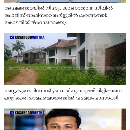
അമ്പലത്തറയിൽ നിന്നും കാണാതായ സിവിൽ
പൊലീസ് ഓഫീസറെ മംഗ്ളൂരിൽ കണ്ടെത്തി;
കോടതിയിൽ ഹാജരാക്കും
ചേറ്റുകുണ്ട് റിസോർട്ട് പദ്ധതി പുനരുജ്ജീവിപ്പിക്കണം;
പള്ളിക്കര ഗ്രാമപഞ്ചായത്തിൽ പ്രമേയം പാസാക്കി