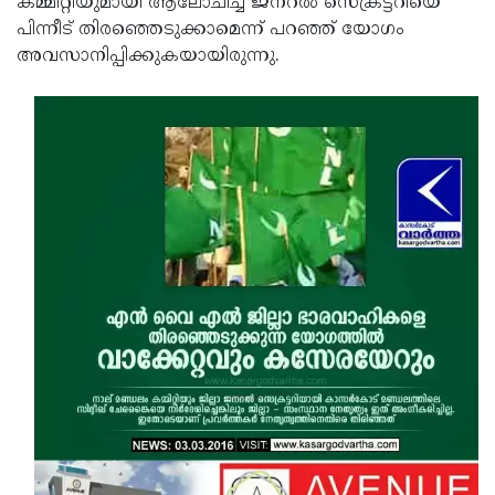
കമ്മിറ്റിയുമായി ആലോചിച്ച് ജനറല്‍ സെക്രട്ടറിയെ
പിന്നീട് തിരഞ്ഞെടുക്കാമെന്ന് പറഞ്ഞ് യോഗം
അവസാനിപ്പിക്കുകയായിരുന്നു.