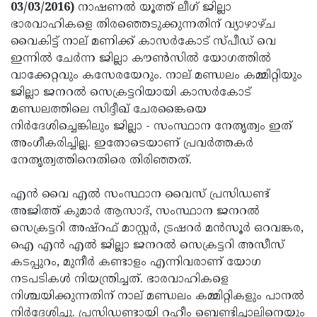
Election
Maha
03/03/2016)
നാഷണല്‍ യൂത്ത് ലീഗ് ജില്ലാ
ഭാരവാഹികളെ തിരഞ്ഞെടുക്കുന്നതിന് വ്യാഴാഴ്ച
Shivarathri
International
വൈകിട്ട് നാല് മണിക്ക് കാസര്‍കോട് സ്പീഡ് വെ
Women's
Anti-
ഇന്നില്‍ ചേര്‍ന്ന ജില്ലാ കൗണ്‍സില്‍ യോഗത്തില്‍
വാക്കേറ്റവും കസേരയേറും. നാല് മണ്ഡലം കമ്മിറ്റിയും
Day
Drug
Attukal
ജില്ലാ ജനറല്‍ സെക്രട്ടറിയായി കാസര്‍കോട്
Campaign
Pongala
Holi
മണ്ഡലത്തിലെ സിദ്ദീഖ് ചേരങ്കൈയെ
നിര്‍ദേശിച്ചെങ്കിലും ജില്ലാ - സംസ്ഥാന നേതൃത്വം ഇത്
2025
2025
IPL
അംഗീകരിച്ചില്ല. ഇതോടെയാണ് പ്രവര്‍ത്തകര്‍
2025
Eid
നേതൃത്വത്തിനെതിരെ തിരിഞ്ഞത്.
Al-
Waqf
എന്‍ വൈ എല്‍ സംസ്ഥാന വൈസ് പ്രസിഡണ്ട്
Fitr
Bill
Vishu
അജിത്ത് കുമാര്‍ ആസാദ്, സംസ്ഥാന ജനറല്‍
സെക്രട്ടറി അഷ്‌റഫ് മാസ്റ്റര്‍, ട്രഷറര്‍ മന്‍സൂര്‍ ഒറവങ്കര,
2025
Controversy
Festival
Good
ഐ എന്‍ എല്‍ ജില്ലാ ജനറല്‍ സെക്രട്ടറി അസീസ്
2025
Friday
Easter
കടപ്പുറം, മുനീര്‍ കണ്ടാളം എന്നിവരാണ് യോഗ
നടപടികള്‍ നിയന്ത്രിച്ചത്. ഭാരവാഹികളെ
Observance
Sunday
By-
നിശ്ചയിക്കുന്നതിന് നാല് മണ്ഡലം കമ്മിറ്റികളും പാനല്‍
2025
2025
Election
Bihar
നിര്‍ദേശിച്ചു. പ്രസിഡണ്ടായി റഹീം ബെണ്ടിച്ചാലിനെയും