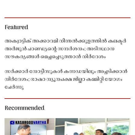
Featured
അക്വാട്ടിക് അക്കാദമി നീന്തൽക്കുളത്തിൽ കലക്ടർ
അർജുൻ പാണ്ഡ്യൻ്റെ സന്ദർശനം; അടിസ്ഥാന
സൗകര്യങ്ങൾ മെച്ചപ്പെടുത്താൻ നിർദേശം
സർക്കാർ നോട്ടീസുകൾ കന്നഡയിലും അച്ചടിക്കാൻ
നിർദേശം; ഭാഷാ ന്യൂനപക്ഷ ജില്ലാ കമ്മിറ്റി യോഗം
ചേർന്നു
Recommended