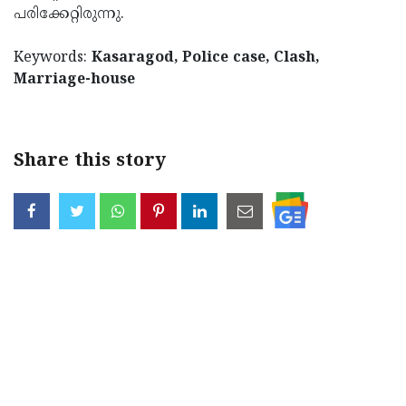
പ­രി­ക്കേ­റ്റി­രുന്നു.
Updates
Assembly
Kerala
Polls
Local
Keywords:
Kasaragod, Police case, Clash,
Look
Marriage-house
Body
Back
Election
2025
Share this story