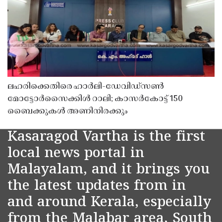
ലഹരിക്കെതിരെ ഹാർലി-ഡേവിഡ്‌സൺ
മോട്ടോർസൈക്കിൾ റാലി; കാസർകോട്ട് 150
ബൈക്കുകൾ അണിനിരക്കും
Kasaragod Vartha is the first
local news portal in
Malayalam, and it brings you
the latest updates from in
and around Kerala, especially
from the Malabar area, South