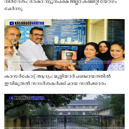
നിർദേശം; ഭാഷാ ന്യൂനപക്ഷ ജില്ലാ കമ്മിറ്റി യോഗം
ചേർന്നു
കാസർകോട്ട് ആദ്യം; മുളിയാർ പഞ്ചായത്തിൽ
ഇനിമുതൽ സന്ദർശകർക്ക് ചായ സൽക്കാരം