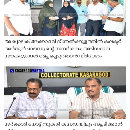
അക്വാട്ടിക് അക്കാദമി നീന്തൽക്കുളത്തിൽ കലക്ടർ
അർജുൻ പാണ്ഡ്യൻ്റെ സന്ദർശനം; അടിസ്ഥാന
സൗകര്യങ്ങൾ മെച്ചപ്പെടുത്താൻ നിർദേശം
സർക്കാർ നോട്ടീസുകൾ കന്നഡയിലും അച്ചടിക്കാൻ