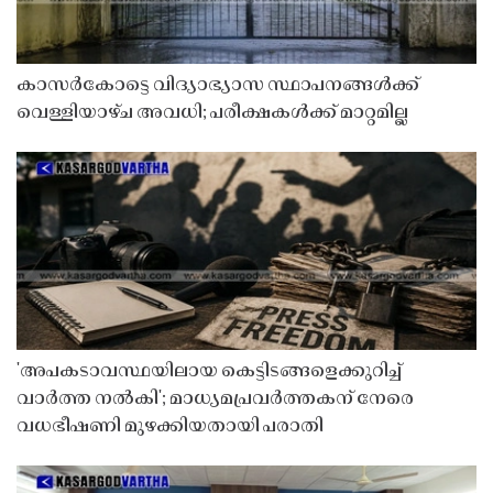
കാസർകോട്ടെ വിദ്യാഭ്യാസ സ്ഥാപനങ്ങൾക്ക്
വെള്ളിയാഴ്ച അവധി; പരീക്ഷകൾക്ക് മാറ്റമില്ല
'അപകടാവസ്ഥയിലായ കെട്ടിടങ്ങളെക്കുറിച്ച്
വാർത്ത നൽകി'; മാധ്യമപ്രവർത്തകന് നേരെ
വധഭീഷണി മുഴക്കിയതായി പരാതി