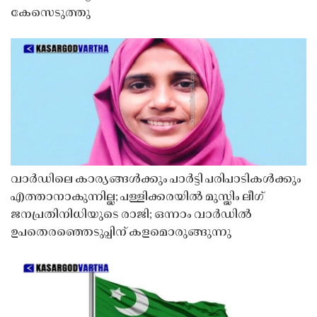
കേസെടുത്തു
വാർഡിലെ കാര്യങ്ങൾക്കും പാർട്ടി പരിപാടികൾക്കും
എത്താനാകുന്നില്ല; പള്ളിക്കരയിൽ മുസ്ലിം ലീഗ്
ജനപ്രതിനിധിയുടെ രാജി; ഒന്നാം വാർഡിൽ
ഉപതെരഞ്ഞെടുപ്പിന് കളമൊരുങ്ങുന്നു