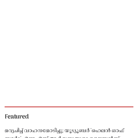
Featured
മദ്യപിച്ച് വാഹനമോടിച്ചു; യൂട്യൂബർ 'ഹെലൻ ഓഫ്