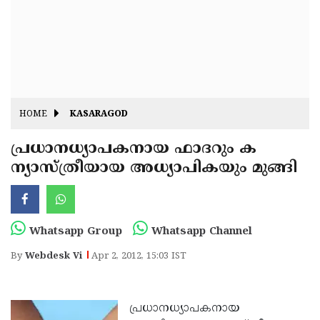
Fitr
May
Day
Eid
Al
Independence
Ad'ha
Day
Onam
HOME
KASARAGOD
J&K
State
പ്രധാനധ്യാപകനായ ഫാദറും ക
Haryana
ന്യാസ്ത്രീയായ അധ്യാപികയും മുങ്ങി
Assembly
State
Diwali
Elections
Assembly
Christmas
Elections
New-
Whatsapp Group
Whatsapp Channel
Year
Republic
By
Webdesk Vi
Apr 2, 2012, 15:03 IST
Day
Budget
Delhi
പ്രധാനധ്യാപകനായ