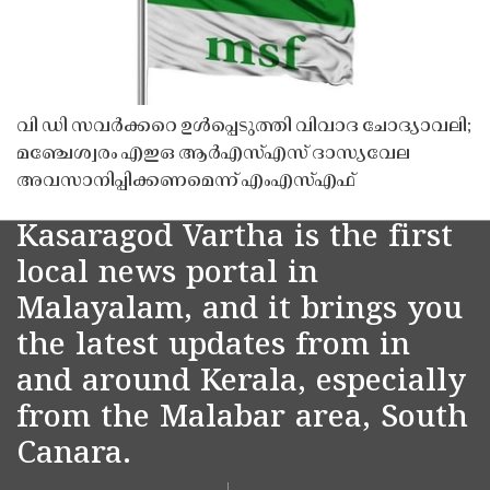
വി ഡി സവർക്കറെ ഉൾപ്പെടുത്തി വിവാദ ചോദ്യാവലി;
മഞ്ചേശ്വരം എഇഒ ആർഎസ്എസ് ദാസ്യവേല
അവസാനിപ്പിക്കണമെന്ന് എംഎസ്എഫ്
Kasaragod Vartha is the first
local news portal in
Malayalam, and it brings you
the latest updates from in
and around Kerala, especially
from the Malabar area, South
Canara.