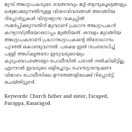
മുമ്പ് അധ്യാപകരുടെ വേതനവും മറ്റ് ആനുകൂല്യങ്ങളും
Updates
Assembly
Kerala
ലഭ്യമാക്കുന്നതിനുള്ള വിശദവിവരങ്ങള്‍ അടങ്ങിയ
Polls
Local
റിപ്പോര്‍ട്ടുകള്‍ വിദ്യാഭ്യാസ വകുപ്പില്‍
Look
സമര്‍പ്പിക്കുന്നതിന് മുമ്പാണ് പ്രധാന അധ്യാപകന്‍
Body
Back
കന്യാസ്ത്രീയോടൊപ്പം മുങ്ങിയത്. ശമ്പളം മുടങ്ങിയ
Election
2025
അധ്യാപകരാണ് പ്രധാനധ്യാപകന്റെ തിരോധാനം
പുറത്ത് കൊണ്ടുവന്നത്. പക്ഷെ ഇത് സംബന്ധിച്ച്
പള്ളി അധികൃതരോ ഇരുവരുടെയും
കുടുംബാംഗങ്ങളോ പോലീസില്‍ പരാതി നല്‍കിയിട്ടില്ല.
എന്നാല്‍ ഇവരുടെ ഒളിച്ചോട്ടം രഹസ്യാന്വേഷണ
വിഭാഗം പോലീസിലെ ഉന്നതങ്ങളിലേക്ക് റിപ്പോര്‍ട്ട്
ചെയ്തിട്ടുണ്ട്.
Keywords: Church father and sister, Escaped,
Parappa, Kasaragod