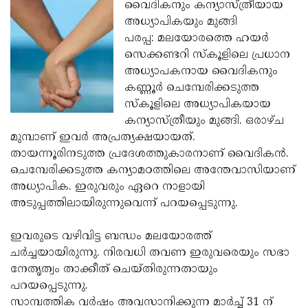
Election
വൈദികനും കന്യാസ്ത്രീയായ
Maha
അധ്യാപികയും മുങ്ങി
Shivarathri
International
പരപ്പ: മലയോരത്തെ ഹയര്‍
Women's
സെക്കണ്ടറി സ്‌കൂളിലെ പ്രധാന
Anti-
അധ്യാപകനായ വൈദികനും
Day
Drug
Attukal
കണ്ണൂര്‍ ചെമ്പേരിക്കടുത്ത
Campaign
Pongala
സ്‌കൂളിലെ അധ്യാപികയായ
Holi
കന്യാസ്ത്രീയും മുങ്ങി. ഒരാഴ്ച
2025
2025
IPL
മുമ്പാണ് ഇവര്‍ അപ്രത്യക്ഷയായത്.
2025
തായന്നൂരിനടുത്ത പ്രദേശത്തുകാരനാണ് വൈദികന്‍.
Eid
ചെമ്പേരിക്കടുത്ത കന്യാമഠത്തിലെ അന്തേവാസിയാണ്
Al-
Waqf
അധ്യാപിക. ഇരുവരും ഏറെ നാളായി
Fitr
Bill
അടുപ്പത്തിലായിരുന്നുവെന്ന് പറയപ്പെടുന്നു.
Vishu
2025
Controversy
Festival
Good
ഇവരുടെ വഴിവിട്ട ബന്ധം മലയോരത്ത്
2025
Friday
ചര്‍ച്ചയായിരുന്നു. നിരവധി തവണ ഇരുവരെയും സഭാ
Easter
നേതൃത്വം താക്കീത് ചെയ്തിരുന്നതായും
Observance
Sunday
By-
പറയപ്പെടുന്നു.
2025
2025
Election
സാമ്പത്തിക വര്‍ഷം അവസാനിക്കുന്ന മാര്‍ച്ച് 31 ന്
Bihar