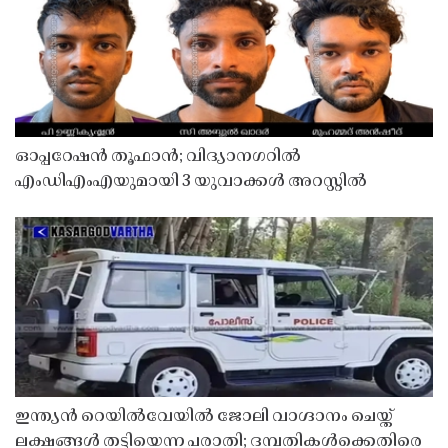
ഓപ്പറേഷൻ തൂഫാൻ; വിദ്യാനഗറിൽ
എംഡിഎംഎയുമായി 3 യുവാക്കൾ അറസ്റ്റിൽ
ഇന്ത്യൻ റെയിൽവേയിൽ ജോലി വാഗ്ദാനം ചെയ്ത്
ലക്ഷങ്ങൾ തട്ടിയെന്ന പരാതി; ദമ്പതികൾക്കെതിരെ