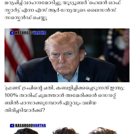
മദ്യപിച്ച് വാഹനമോടിച്ചു; യൂട്യൂബർ 'ഹെലൻ ഓഫ്
സ്പാർട്ട' എന്ന എസ് ആർ ധന്യയുടെ ലൈസൻസ്
സസ്പെൻഡ് ചെയ്തു ​​​​​​​
'ഫ്രണ്ട്' ട്രംപിന്റെ ചതി, കബളിപ്പിക്കപ്പെടുന്നത് ഇന്ത്യ;
100% താരിഫ് ചുമത്താൻ അമേരിക്കൻ സെനറ്റ്
ബിൽ പാസാക്കുമ്പോൾ ഏറ്റവും വലിയ
തിരിച്ചടിയാർക്ക്?