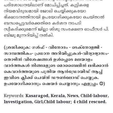
പരിശോധനയിലാണ് മോചിപ്പിച്ചത്. കുട്ടികളെ
നിയമവിരുദ്ധമായി ജോലി ചെയ്യിക്കുകയോ
ഭിക്ഷാടനത്തിനായി ഉപയോഗിക്കുകയോ ചെയ്താല്‍
ബന്ധപ്പെട്ടവര്‍ക്കെതിരെ കര്‍ശന നടപടി
സ്വീകരിക്കുമെന്ന് ജില്ലാ ശിശു സംരക്ഷണ ഓഫീസര്‍ പി.
ബിജു മുന്നറിയിപ്പ് നല്‍കി.
(ശ്രദ്ധിക്കുക: ഗൾഫ് - വിനോദം - ടെക്നോളജി -
സാമ്പത്തികം- പ്രധാന അറിയിപ്പുകൾ-വിദ്യാഭ്യാസം-
തൊഴിൽ വിശേഷങ്ങൾ ഉൾപ്പെടെ മലയാളം
വാർത്തകൾ നിങ്ങaളുടെ മൊബൈലിൽ ലഭിക്കാൻ
കെവാർത്തയുടെ പുതിയ ആൻഡ്രോയിഡ് ആപ്പ്
ഇവിടെ ക്ലിക്ക് ചെയ്ത് ഡൗൺലോഡ് ചെയ്യുക.
ഉപയോഗിക്കാനും ഷെയർ ചെയ്യാനും എളുപ്പം 😊)
Keywords:
Kasaragod, Kerala, News, Child-labour,
Investigation, Girl,Child labour; 4 child rescued.
< !- START disable copy paste -->