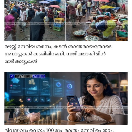
മഴയ്ക്ക് നേരിയ ശമനം; കടൽ ശാന്തമായതോടെ
ബോട്ടുകൾ കടലിലിറങ്ങി, സജീവമായി മീൻ
മാർക്കറ്റുകൾ
ദിവസവും വെറും 100 രൂപ മാത്രം സേവ് ചെയ്യാം;