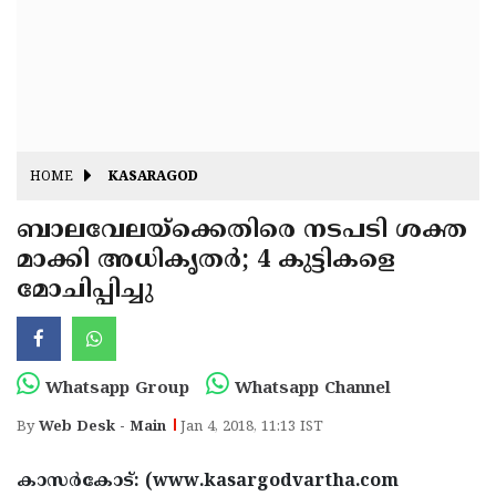
Fitr
May
Day
Eid
Al
Independence
Ad'ha
Day
Onam
HOME
KASARAGOD
J&K
State
ബാലവേലയ്‌ക്കെതിരെ നടപടി ശക്ത
Haryana
മാക്കി അധികൃതര്‍; 4 കുട്ടികളെ
Assembly
State
Diwali
മോചിപ്പിച്ചു
Elections
Assembly
Christmas
Elections
New-
Year
Republic
Whatsapp Group
Whatsapp Channel
Day
Budget
By
Web Desk - Main
Jan 4, 2018, 11:13 IST
Delhi
കാസര്‍കോട്: (www.kasargodvartha.com