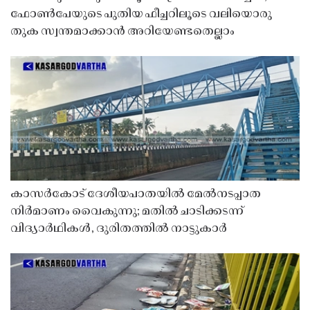
ഫോൺപേയുടെ പുതിയ ഫീച്ചറിലൂടെ വലിയൊരു
തുക സ്വന്തമാക്കാൻ അറിയേണ്ടതെല്ലാം
കാസർകോട് ദേശീയപാതയിൽ മേൽനടപ്പാത
നിർമാണം വൈകുന്നു; മതിൽ ചാടിക്കടന്ന്
വിദ്യാർഥികൾ, ദുരിതത്തിൽ നാട്ടുകാർ