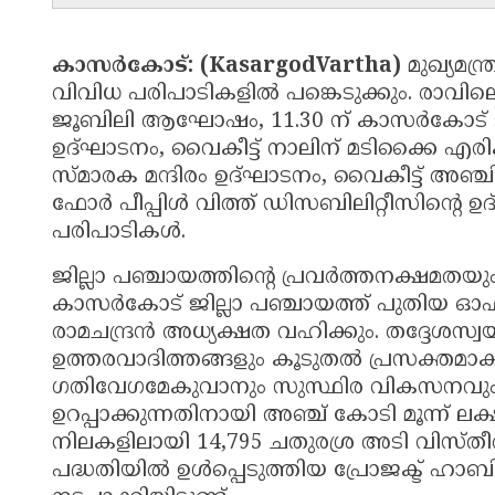
കാസർകോട്: (KasargodVartha)
മുഖ്യമന
വിവിധ പരിപാടികളിൽ പങ്കെടുക്കും. രാവിലെ
ജൂബിലി ആഘോഷം, 11.30 ന് കാസർകോട് ജില്
ഉദ്ഘാടനം, വൈകീട്ട് നാലിന് മടിക്കൈ എരിക
സ്മാരക മന്ദിരം ഉദ്ഘാടനം, വൈകീട്ട് അഞ്ചിന
ഫോർ പീപ്പിൾ വിത്ത് ഡിസബിലിറ്റീസിന്റെ ഉ
പരിപാടികൾ.
ജില്ലാ പഞ്ചായത്തിന്റെ പ്രവർത്തനക്ഷമതയ
കാസർകോട് ജില്ലാ പഞ്ചായത്ത് പുതിയ ഓഫീസ് കെ
രാമചന്ദ്രൻ അധ്യക്ഷത വഹിക്കും. തദ്ദേ
ഉത്തരവാദിത്തങ്ങളും കൂടുതൽ പ്രസക്തമാ
ഗതിവേഗമേകുവാനും സുസ്ഥിര വികസനവും ജ
ഉറപ്പാക്കുന്നതിനായി അഞ്ച് കോടി മൂന്ന് ലക്
നിലകളിലായി 14,795 ചതുരശ്ര അടി വിസ്തീ
പദ്ധതിയിൽ ഉൾപ്പെടുത്തിയ പ്രോജക്ട് ഹാബിറ്റ