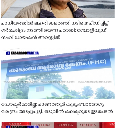
പാനീയത്തിൽ ലഹരി കലർത്തി നടിയെ പീഡിപ്പിച്ച്
ഗർഭഛിദ്രം നടത്തിയെന്ന പരാതി; ബോളിവുഡ്
സംവിധായകൻ അറസ്റ്റിൽ
ഡോക്ടർമാരില്ല; പാണത്തൂർ കുടുംബാരോഗ്യ
കേന്ദ്രം അടച്ചുപൂട്ടി, ഒടുവിൽ കലക്ടറുടെ ഇടപെടൽ