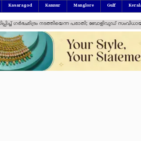
Kasaragod
Kannur
Manglore
Gulf
Keral