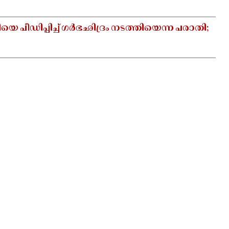
പീഡിപ്പിച്ച് ഗർഭഛിദ്രം നടത്തിയെന്ന പരാതി;