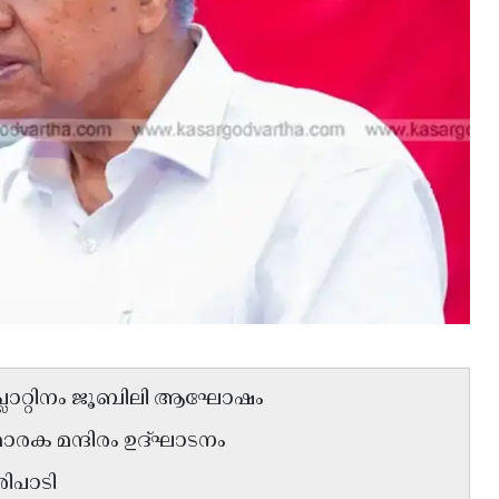
്ലാറ്റിനം ജൂബിലി ആഘോഷം
മാരക മന്ദിരം ഉദ്ഘാടനം
ിപാടി