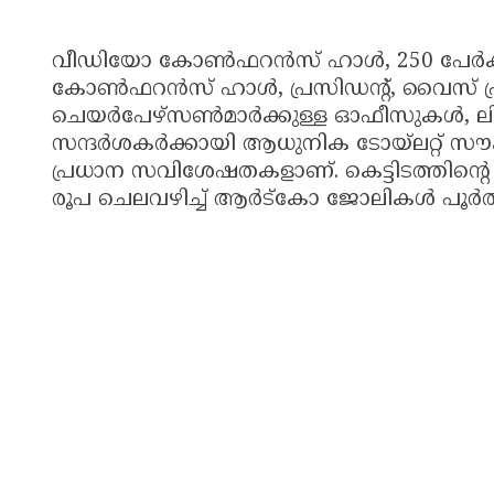
വീഡിയോ കോൺഫറൻസ് ഹാൾ, 250 പേർക്ക് ഇര
കോൺഫറൻസ് ഹാൾ, പ്രസിഡന്റ്, വൈസ് പ്രസിഡന
ചെയർപേഴ്സൺമാർക്കുള്ള ഓഫീസുകൾ, ലിഫ്
സന്ദർശകർക്കായി ആധുനിക ടോയ്ലറ്റ് സൗകര
പ്രധാന സവിശേഷതകളാണ്. കെട്ടിടത്തിന്റ
രൂപ ചെലവഴിച്ച് ആർട്കോ ജോലികൾ പൂർത്ത