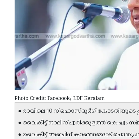
Photo Credit: Facebook/ LDF Keralam
● രാവിലെ 10 ന് ഹൊസ്ദുർഗ് കോടതിയുടെ പ
● വൈകീട്ട് നാലിന് എരിക്കുളത്ത് കെ എം സ്
● വൈകീട്ട് അഞ്ചിന് കാഞ്ഞങ്ങാട് പൊതുപര