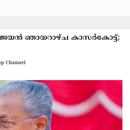
ി വിജയൻ ഞായറാഴ്ച കാസർകോട്ട്;
p Channel