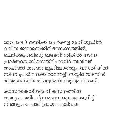
രാവിലെ 9 മണിക്ക് ചെർക്കള മുഹിയുദ്ധീൻ
വലിയ ജുമാമസ്ജിദ് അങ്കണത്തിൽ,
ചെർക്കളത്തിന്റെ ഖബറിനരികിൽ നടന്ന
പ്രാർത്ഥനക്ക് സെയ്ദ് ഹാമിദ് അൻവർ
അഹ്ദൽ തങ്ങൾ മുഹിമ്മാത്തും, വസതിയിൽ
നടന്ന പ്രാർഥനക്ക് രാമന്തളി സയ്യിദ് യാസീൻ
മുത്തുക്കോയ തങ്ങളും നേതൃത്വം നൽകി.
കാസർകോടിന്റെ വികസനത്തിന്
അദ്ദേഹത്തിന്റെ സംഭാവനകളെക്കുറിച്ച്
നിങ്ങളുടെ അഭിപ്രായം പങ്കിടുക.