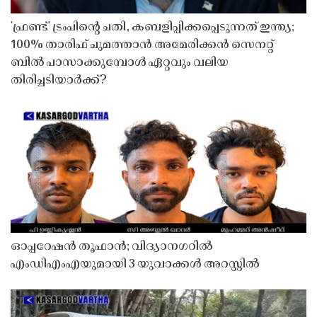
'ഫ്രണ്ട്' ട്രംപിന്റെ ചതി, കബളിപ്പിക്കപ്പെടുന്നത് ഇന്ത്യ;
100% താരിഫ് ചുമത്താൻ അമേരിക്കൻ സെനറ്റ്
ബിൽ പാസാക്കുമ്പോൾ ഏറ്റവും വലിയ
തിരിച്ചടിയാർക്ക്?
ഓപ്പറേഷൻ തൂഫാൻ; വിദ്യാനഗറിൽ
എംഡിഎംഎയുമായി 3 യുവാക്കൾ അറസ്റ്റിൽ