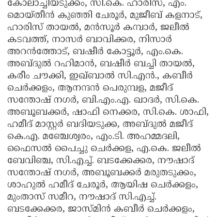
കോലാച്ചിയടുക്കം, സി.കെ. ഹാരിസ്, എം.
മൊയ്തീൻ കുഞ്ഞി ചേരൂർ, മുജീബ് കളനാട്,
ഹാരിസ് തായൽ, മൻസൂർ കമ്പാർ, ജലീൽ
കടവത്ത്, നാസർ ബാവിക്കര, നിസാർ
അറൻത്തോട്, ബഷീർ കോട്ടൂർ, എം.കെ.
അബ്ദുൽ റഹിമാൻ, ബഷീർ ബച്ചി തായൽ,
കരീം ചൗക്കി, ഇഖ്ബാൽ സി.എൻ., കബീർ
ചെർക്കളം, ആനന്ദൻ പെരുമ്പള, മജീദ്
സന്തോഷ് നഗർ, ബി.എം.എ. ഖാദർ, സി.കെ.
അബൂബക്കർ, ഷാഫി നെക്കര, സി.കെ. ശാഫി,
ഹമീദ് മാസ്റ്റർ ബദിയടുക്ക, അബ്ദുൽ മജീദ്
കെ.എ. മഞ്ചേശ്വരം, എം.ടി. അഹമ്മദലി,
ഫൈസൽ പൈച്ചു ചെർക്കള, എ.കെ. ജലീൽ
ബേവിഞ്ച, സി.എച്ച്. ബടക്കേക്കര, നൗഷാദ്
സന്തോഷ് നഗർ, അബൂബക്കർ മരുതടുക്കം,
ശാഹുൽ ഹമീദ് ചേരൂർ, ആയിഷ ചെർക്കളം,
മുംതാസ് സമീറ, നൗഷാദ് സി.എച്ച്.
ബടക്കേക്കര, ജാസ്മിൻ കബീർ ചെർക്കളം,