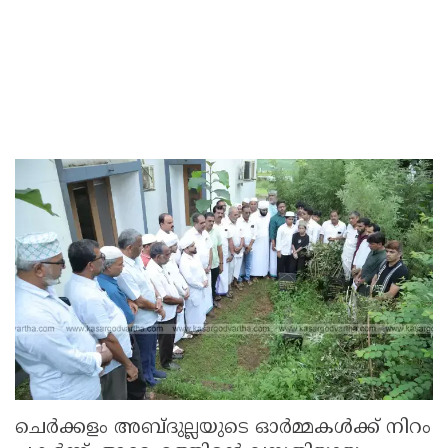
ചെർക്കളം അബ്ദുല്ലയുടെ ഓർമ്മകൾക്ക് നിറം