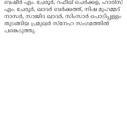
ബഷീർ എം. ചേരൂർ, റഫീഖ് ചെർക്കള, ഹാരിസ്
എം. ചേരൂർ, ഖാദർ ബർക്കത്ത്, നിഷ മുഹമ്മദ്
നാസർ, സാജിദ ഖാദർ, സിംസാർ പൊടിപ്പള്ളം
തുടങ്ങിയ പ്രമുഖർ സ്നേഹ സംഗമത്തിൽ
പങ്കെടുത്തു.