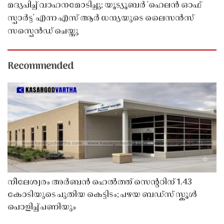
മദ്യപിച്ച് വാഹനമോടിച്ചു; യൂട്യൂബർ 'ഹെലൻ ഓഫ്
സ്പാർട്ട' എന്ന എസ് ആർ ധന്യയുടെ ലൈസൻസ്
സസ്പെൻഡ് ചെയ്തു ​​​​​​​
Recommended
നീലേശ്വരം അർബൻ ഹെൽത്ത് സെൻ്ററിന് 1.43
കോടിയുടെ പുതിയ കെട്ടിടം; പഴയ ബഡ്സ് സ്കൂൾ
പൊളിച്ച് പണിയും