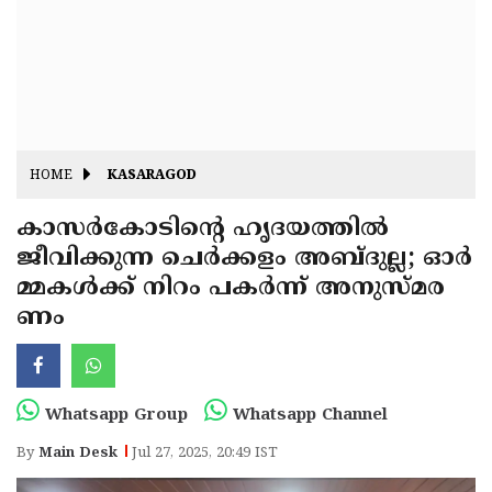
Fitr
May
Day
Eid
Al
Independence
Ad'ha
Day
Onam
HOME
KASARAGOD
J&K
State
കാസർകോടിന്റെ ഹൃദയത്തിൽ
Haryana
ജീവിക്കുന്ന ചെർക്കളം അബ്ദുല്ല; ഓർ
Assembly
State
Diwali
മ്മകൾക്ക് നിറം പകർന്ന് അനുസ്മര
Elections
Assembly
Christmas
ണം
Elections
New-
Year
Republic
Whatsapp Group
Whatsapp Channel
Day
Budget
By
Main Desk
Jul 27, 2025, 20:49 IST
Delhi