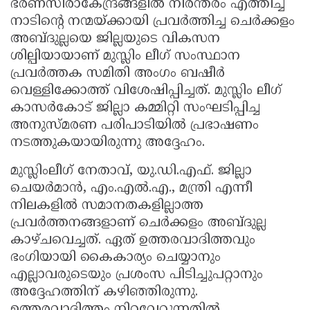
ഭരണസിരാകേന്ദ്രങ്ങളിൽ നിരന്തരം എത്തിച്ച്
നാടിന്റെ നന്മയ്ക്കായി പ്രവർത്തിച്ച ചെർക്കളം
അബ്ദുല്ലയെ ജില്ലയുടെ വികസന
ശില്പിയായാണ് മുസ്ലിം ലീഗ് സംസ്ഥാന
പ്രവർത്തക സമിതി അംഗം ബഷീർ
വെള്ളിക്കോത്ത് വിശേഷിപ്പിച്ചത്. മുസ്ലിം ലീഗ്
കാസർകോട് ജില്ലാ കമ്മിറ്റി സംഘടിപ്പിച്ച
അനുസ്മരണ പരിപാടിയിൽ പ്രഭാഷണം
നടത്തുകയായിരുന്നു അദ്ദേഹം.
മുസ്ലിംലീഗ് നേതാവ്, യു.ഡി.എഫ്. ജില്ലാ
ചെയർമാൻ, എം.എൽ.എ., മന്ത്രി എന്നീ
നിലകളിൽ സമാനതകളില്ലാത്ത
പ്രവർത്തനങ്ങളാണ് ചെർക്കളം അബ്ദുല്ല
കാഴ്ചവെച്ചത്. ഏത് ഉത്തരവാദിത്തവും
ഭംഗിയായി കൈകാര്യം ചെയ്യാനും
എല്ലാവരുടെയും പ്രശംസ പിടിച്ചുപറ്റാനും
അദ്ദേഹത്തിന് കഴിഞ്ഞിരുന്നു.
ഉത്തരവാദിത്തം നിറവേറ്റുന്നതിൽ