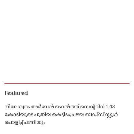
Featured
നീലേശ്വരം അർബൻ ഹെൽത്ത് സെൻ്ററിന് 1.43
കോടിയുടെ പുതിയ കെട്ടിടം; പഴയ ബഡ്സ് സ്കൂൾ
പൊളിച്ച് പണിയും