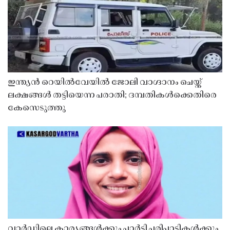
ഇന്ത്യൻ റെയിൽവേയിൽ ജോലി വാഗ്ദാനം ചെയ്ത്
ലക്ഷങ്ങൾ തട്ടിയെന്ന പരാതി; ദമ്പതികൾക്കെതിരെ
കേസെടുത്തു
വാർഡിലെ കാര്യങ്ങൾക്കും പാർട്ടി പരിപാടികൾക്കും