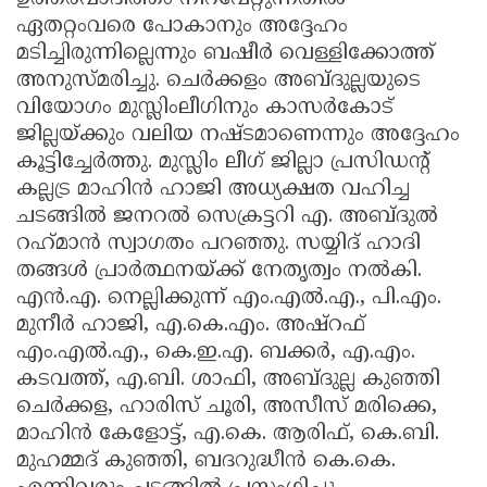
ഏതറ്റംവരെ പോകാനും അദ്ദേഹം
മടിച്ചിരുന്നില്ലെന്നും ബഷീർ വെള്ളിക്കോത്ത്
അനുസ്മരിച്ചു. ചെർക്കളം അബ്ദുല്ലയുടെ
വിയോഗം മുസ്ലിംലീഗിനും കാസർകോട്
ജില്ലയ്ക്കും വലിയ നഷ്ടമാണെന്നും അദ്ദേഹം
കൂട്ടിച്ചേർത്തു. മുസ്ലിം ലീഗ് ജില്ലാ പ്രസിഡന്റ്
കല്ലട്ര മാഹിൻ ഹാജി അധ്യക്ഷത വഹിച്ച
ചടങ്ങിൽ ജനറൽ സെക്രട്ടറി എ. അബ്ദുൽ
റഹ്‌മാൻ സ്വാഗതം പറഞ്ഞു. സയ്യിദ് ഹാദി
തങ്ങൾ പ്രാർത്ഥനയ്ക്ക് നേതൃത്വം നൽകി.
എൻ.എ. നെല്ലിക്കുന്ന് എം.എൽ.എ., പി.എം.
മുനീർ ഹാജി, എ.കെ.എം. അഷ്‌റഫ്
എം.എൽ.എ., കെ.ഇ.എ. ബക്കർ, എ.എം.
കടവത്ത്, എ.ബി. ശാഫി, അബ്ദുല്ല കുഞ്ഞി
ചെർക്കള, ഹാരിസ് ചൂരി, അസീസ് മരിക്കെ,
മാഹിൻ കേളോട്ട്, എ.കെ. ആരിഫ്, കെ.ബി.
മുഹമ്മദ്‌ കുഞ്ഞി, ബദറുദ്ധീൻ കെ.കെ.