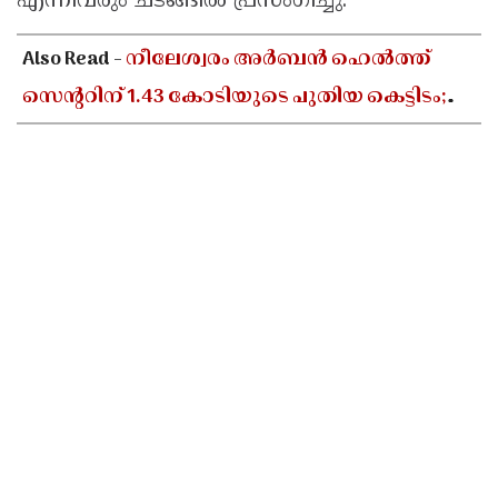
എന്നിവരും ചടങ്ങിൽ പ്രസംഗിച്ചു.
Also Read -
നീലേശ്വരം അർബൻ ഹെൽത്ത്
സെൻ്ററിന് 1.43 കോടിയുടെ പുതിയ കെട്ടിടം;
പഴയ ബഡ്സ് സ്കൂൾ പൊളിച്ച് പണിയും