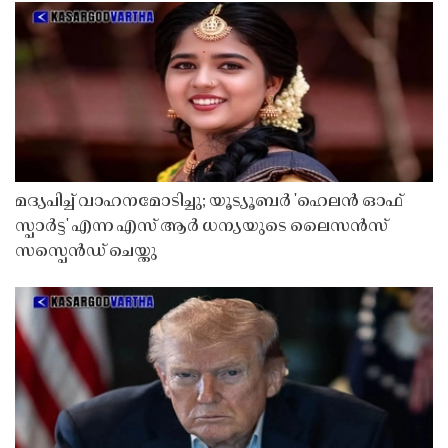
മദ്യപിച്ച് വാഹനമോടിച്ചു; യൂട്യൂബർ 'ഹെലൻ ഓഫ്
സ്പാർട്ട' എന്ന എസ് ആർ ധന്യയുടെ ലൈസൻസ്
സസ്പെൻഡ് ചെയ്തു ​​​​​​​