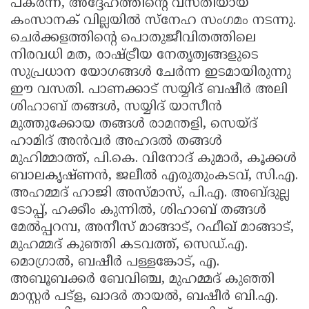
പകർന്ന്, അദ്ദേഹത്തിന്റെ വസതിയായ
കംസാനക് വില്ലയിൽ സ്നേഹ സംഗമം നടന്നു.
ചെർക്കളത്തിന്റെ പൊതുജീവിതത്തിലെ
നിരവധി മത, രാഷ്ട്രീയ നേതൃത്വങ്ങളുടെ
സുപ്രധാന യോഗങ്ങൾ ചേർന്ന ഇടമായിരുന്നു
ഈ വസതി. പാണക്കാട് സയ്യിദ് ബഷീർ അലി
ശിഹാബ് തങ്ങൾ, സയ്യിദ് യാസീൻ
മുത്തുക്കോയ തങ്ങൾ രാമന്തളി, സെയ്ദ്
ഹാമിദ് അൻവർ അഹദൽ തങ്ങൾ
മുഹിമ്മാത്ത്, പി.കെ. വിനോദ് കുമാർ, കൂക്കൾ
ബാലകൃഷ്ണൻ, ജലീൽ എരുതുംകടവ്, സി.എ.
അഹമ്മദ് ഹാജി അസ്മാസ്, പി.എ. അബ്ദുല്ല
ടോപ്പ്, ഹക്കീം കുന്നിൽ, ശിഹാബ് തങ്ങൾ
മേൽപ്പറമ്പ, അനീസ് മാങ്ങാട്, റഫീഖ് മാങ്ങാട്,
മുഹമ്മദ് കുഞ്ഞി കടവത്ത്, സെഡ്.എ.
മൊഗ്രാൽ, ബഷീർ പള്ളങ്കോട്, എ.
അബൂബക്കർ ബേവിഞ്ച, മുഹമ്മദ് കുഞ്ഞി
മാസ്റ്റർ പട്ള, ഖാദർ തായൽ, ബഷീർ ബി.എ.