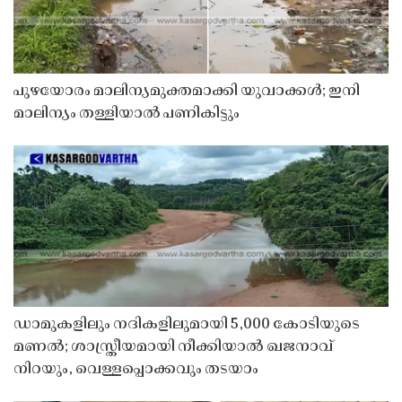
പുഴയോരം മാലിന്യമുക്തമാക്കി യുവാക്കൾ; ഇനി
മാലിന്യം തള്ളിയാൽ പണികിട്ടും
ഡാമുകളിലും നദികളിലുമായി 5,000 കോടിയുടെ
മണൽ; ശാസ്ത്രീയമായി നീക്കിയാൽ ഖജനാവ്
നിറയും, വെള്ളപ്പൊക്കവും തടയാം