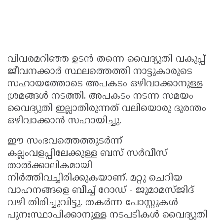
വിവരമറിഞ്ഞ ഉടൻ തന്നെ വൈദ്യുതി വകുപ്പ്
ജീവനക്കാർ സ്ഥലത്തെത്തി നാട്ടുകാരുടെ
സഹായത്തോടെ അപകടം ഒഴിവാക്കാനുള്ള
ശ്രമങ്ങൾ നടത്തി. അപകടം നടന്ന സമയം
വൈദ്യുതി ഇല്ലാതിരുന്നത് വലിയൊരു ദുരന്തം
ഒഴിവാക്കാൻ സഹായിച്ചു.
ഈ സംഭവത്തെത്തുടർന്ന്
കല്ലംവളപ്പിലേക്കുള്ള ബസ് സർവീസ്
താൽക്കാലികമായി
നിർത്തിവച്ചിരിക്കുകയാണ്. മറ്റു ചെറിയ
വാഹനങ്ങളെ ബീച്ച് റോഡ് - ജുമാമസ്ജിദ്
വഴി തിരിച്ചുവിട്ടു. തകർന്ന പോസ്റ്റുകൾ
പുനഃസ്ഥാപിക്കാനുള്ള നടപടികൾ വൈദ്യുതി