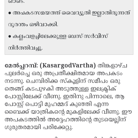
ഓടെ.
Updates
Assembly
Kerala
● അപകടസമയത്ത് വൈദ്യുതി ഇല്ലാതിരുന്നത്
Polls
Local
Look
ദുരന്തം ഒഴിവാക്കി.
Body
Back
● കല്ലംവളപ്പിലേക്കുള്ള ബസ് സർവീസ്
Election
2025
നിർത്തിവച്ചു.
മേൽപ്പറമ്പ്: (KasargodVartha)
തിങ്കളാഴ്ച
പുലർച്ചെ ഒരു അപ്രതീക്ഷിതമായ അപകടം
നടന്നു. ചെമ്പിരിക്ക സ്കൂളിന് സമീപം ഒരു
തെങ്ങ് കടപുഴകി അടുത്തുള്ള ഇലക്ട്രിക്
പോസ്റ്റിലേക്ക് വീണു. ഇതിനു പിന്നാലെ, ആ
പോസ്റ്റ് പൊട്ടി മുഹമ്മദ് കുഞ്ഞി എന്ന
ബൈക്ക് യാത്രികന്റെ മുകളിലേക്ക് വീണു. ഈ
അപകടത്തിൽ അദ്ദേഹത്തിന്റെ തുടയെല്ലിന്
ഗുരുതരമായി പരിക്കേറ്റു.