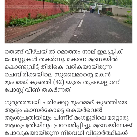
തെങ്ങ് വീഴ്ചയിൽ മൊത്തം നാല് ഇലക്ട്രിക്
പോസ്റ്റുകൾ തകർന്നു. മകനെ മദ്രസയിൽ
കൊണ്ടുവിട്ട് തിരികെ വരികയായിരുന്ന
ചെമ്പിരിക്കയിലെ സുലൈമാന്റെ മകൻ
മുഹമ്മദ് കുഞ്ഞി (42) യുടെ തുടയെല്ലാണ്
പോസ്റ്റ് വീണ് തകർന്നത്.
ഗുരുതരമായി പരിക്കേറ്റ മുഹമ്മദ് കുഞ്ഞിയെ
ആദ്യം കാസർകോട്ടെ കെയർവെൽ
ആശുപത്രിയിലും പിന്നീട് മംഗളൂരിലെ മറ്റൊരു
ആശുപത്രിയിലും പ്രവേശിപ്പിച്ചു. മദ്രസയിലേക്ക്
പോവുകയായിരുന്ന നിരവധി വിദ്യാർത്ഥികൾ