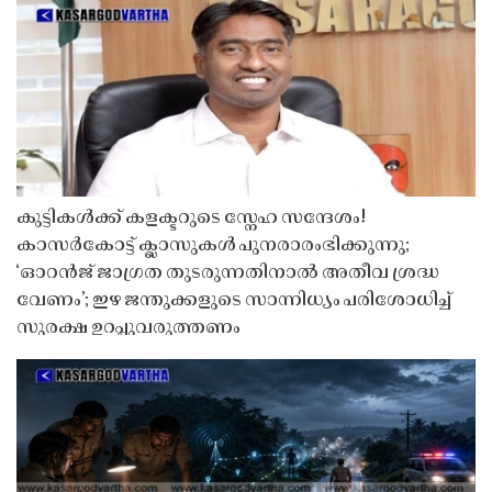
കുട്ടികൾക്ക് കളക്ടറുടെ സ്നേഹ സന്ദേശം!
കാസർകോട്ട് ക്ലാസുകൾ പുനരാരംഭിക്കുന്നു;
‘ഓറൻജ് ജാഗ്രത തുടരുന്നതിനാൽ അതീവ ശ്രദ്ധ
വേണം’; ഇഴ ജന്തുക്കളുടെ സാന്നിധ്യം പരിശോധിച്ച്
സുരക്ഷ ഉറപ്പുവരുത്തണം