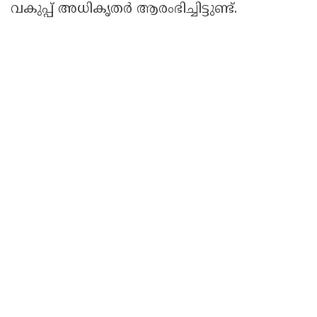
വകുപ്പ് അധികൃതർ ആരംഭിച്ചിട്ടുണ്ട്.