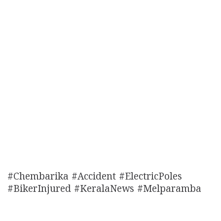
#Chembarika #Accident #ElectricPoles
#BikerInjured #KeralaNews #Melparamba