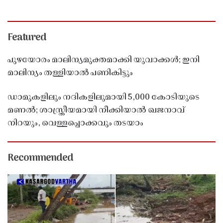
Featured
പുഴയോരം മാലിന്യമുക്തമാക്കി യുവാക്കൾ; ഇനി
മാലിന്യം തള്ളിയാൽ പണികിട്ടും
ഡാമുകളിലും നദികളിലുമായി 5,000 കോടിയുടെ
മണൽ; ശാസ്ത്രീയമായി നീക്കിയാൽ ഖജനാവ്
നിറയും, വെള്ളപ്പൊക്കവും തടയാം
Recommended