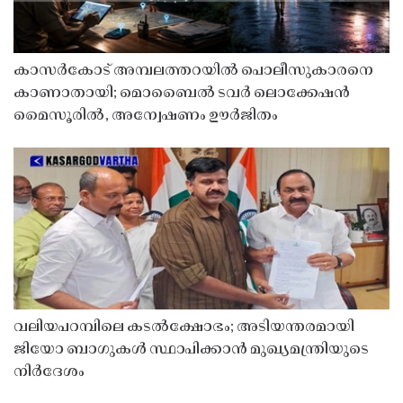
കാസർകോട് അമ്പലത്തറയിൽ പൊലീസുകാരനെ
കാണാതായി; മൊബൈൽ ടവർ ലൊക്കേഷൻ
മൈസൂരിൽ, അന്വേഷണം ഊർജിതം
വലിയപറമ്പിലെ കടൽക്ഷോഭം; അടിയന്തരമായി
ജിയോ ബാഗുകൾ സ്ഥാപിക്കാൻ മുഖ്യമന്ത്രിയുടെ
നിർദേശം