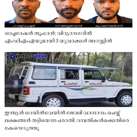
ഓപ്പറേഷൻ തൂഫാൻ; വിദ്യാനഗറിൽ
എംഡിഎംഎയുമായി 3 യുവാക്കൾ അറസ്റ്റിൽ
ഇന്ത്യൻ റെയിൽവേയിൽ ജോലി വാഗ്ദാനം ചെയ്ത്
ലക്ഷങ്ങൾ തട്ടിയെന്ന പരാതി; ദമ്പതികൾക്കെതിരെ
കേസെടുത്തു