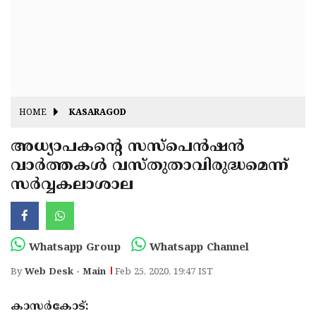
Fitr
May
Day
Eid
Al
Independence
Ad'ha
Day
Onam
HOME
KASARAGOD
J&K
State
അധ്യാപകന്റെ സസ്‌പെന്‍ഷന്‍
Haryana
വാര്‍ത്തകള്‍ വസ്തുതാവിരുദ്ധമെന്ന്
Assembly
State
Diwali
സര്‍വ്വകലാശാല
Elections
Assembly
Christmas
Elections
New-
Year
Republic
Whatsapp Group
Whatsapp Channel
Day
Budget
By
Web Desk - Main
Feb 25, 2020, 19:47 IST
Delhi
കാസര്‍കോട്: