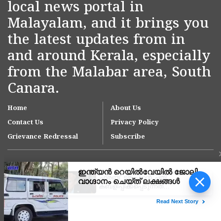
local news portal in
Malayalam, and it brings you
the latest updates from in
and around Kerala, especially
from the Malabar area, South
Canara.
Home
About Us
Contact Us
Privacy Policy
Grievance Redressal
Subscribe
'ഫ്രണ്ട്' ട്രംപിന്റെ ചതി,
കബളിപ്പിക്കപ്പെടുന്നത്
ഇന്ത്യ; 100% താരിഫ്
ചുമത്താൻ അമേരിക്കൻ
Copyright © 2007-
2026
Kasargodvartha
സെനറ്റ് ബിൽ