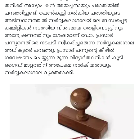
തനിക്ക് അധ്യാപകന്‍ അയച്ചതായും പരാതിയില്‍
Updates
Assembly
Kerala
പറഞ്ഞിട്ടുണ്ട്. പെണ്‍കുട്ടി നല്‍കിയ പരാതിയുടെ
Polls
Local
Look
അടിസ്ഥാനത്തില്‍ സര്‍വ്വകലാശാലയിലെ ബന്ധപ്പെട്ട
കമ്മിറ്റികള്‍ നടത്തിയ വിശദമായ തെളിവെടുപ്പിനും
Body
Back
അന്വേഷണത്തിനും ശേഷമാണ് ഡോ. പ്രസാദ്
Election
2025
പന്ന്യനെതിരെ നടപടി സ്വീകരിച്ചതെന്ന് സര്‍വ്വകലാശാല
അധികൃതര്‍ പറഞ്ഞു. പ്രസാദ് പന്ന്യന്റെ കീഴില്‍
ഗവേഷണം ചെയ്യുന്ന മൂന്ന് വിദ്യാര്‍ത്ഥിനികള്‍ കൂടി
ഗൈഡ് മാറ്റത്തിന് അപേക്ഷ നല്‍കിയതായും
സര്‍വ്വകലാശാല വ്യക്തമാക്കി.