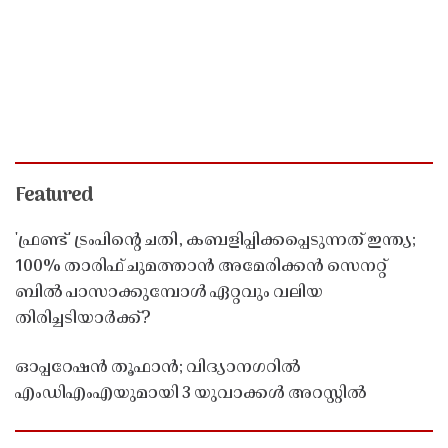
Featured
'ഫ്രണ്ട്' ട്രംപിന്റെ ചതി, കബളിപ്പിക്കപ്പെടുന്നത് ഇന്ത്യ;
100% താരിഫ് ചുമത്താൻ അമേരിക്കൻ സെനറ്റ്
ബിൽ പാസാക്കുമ്പോൾ ഏറ്റവും വലിയ
തിരിച്ചടിയാർക്ക്?
ഓപ്പറേഷൻ തൂഫാൻ; വിദ്യാനഗറിൽ
എംഡിഎംഎയുമായി 3 യുവാക്കൾ അറസ്റ്റിൽ