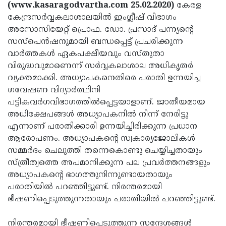
Election
Maha
(www.kasaragodvartha.com 25.02.2020)
കേരള
കേന്ദ്രസര്‍വ്വകലാശാലയില്‍ ഇംഗ്ലീഷ് വിഭാഗം
Shivarathri
International
അസോസിയേറ്റ് പ്രൊഫ. ഡോ. പ്രസാദ് പന്ന്യന്റെ
Women's
Anti-
സസ്‌പെന്‍ഷനുമായി ബന്ധപ്പെട്ട് പ്രചരിക്കുന്ന
വാര്‍ത്തകള്‍ ഏകപക്ഷീയവും വസ്തുതാ
Day
Drug
Attukal
വിരുദ്ധവുമാണെന്ന് സര്‍വ്വകലാശാല അധികൃതര്‍
Campaign
Pongala
Holi
വ്യക്തമാക്കി. അധ്യാപകനെതിരെ പരാതി ഉന്നയിച്ച
ഗവേഷണ വിദ്യാര്‍ത്ഥിനി
2025
2025
IPL
പട്ടികവര്‍ഗവിഭാഗത്തില്‍പ്പെട്ടയാളാണ്. ജാതീയമായ
2025
Eid
അധിക്ഷേപങ്ങള്‍ അധ്യാപകനില്‍ നിന്ന് നേരിട്ടു
എന്നാണ് പരാതിക്കാരി ഉന്നയിച്ചിരിക്കുന്ന പ്രധാന
Al-
Waqf
ആരോപണം. അധ്യാപകന്റെ സ്വകാര്യജോലികള്‍
Fitr
Bill
Vishu
സമ്മര്‍ദം ചെലുത്തി തന്നെകൊണ്ടു ചെയ്യിച്ചതായും
സ്ത്രീത്വത്തെ അപമാനിക്കുന്ന പല പ്രവര്‍ത്തനങ്ങളും
2025
Controversy
Festival
Good
അധ്യാപകന്റെ ഭാഗത്തുനിന്നുണ്ടായതായും
2025
Friday
Easter
പരാതിയില്‍ പറഞ്ഞിട്ടുണ്ട്. നിരന്തരമായി
ഭീഷണിപ്പെടുത്തുന്നതായും പരാതിയില്‍ പറഞ്ഞിട്ടുണ്ട്.
Observance
Sunday
By-
2025
2025
Election
Bihar
നിരന്തരമായി ഭീഷണിപ്പെടുത്തുന്ന സന്ദേശങ്ങള്‍