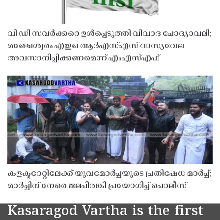
വി ഡി സവർക്കറെ ഉൾപ്പെടുത്തി വിവാദ ചോദ്യാവലി;
മഞ്ചേശ്വരം എഇഒ ആർഎസ്എസ് ദാസ്യവേല
അവസാനിപ്പിക്കണമെന്ന് എംഎസ്എഫ്
കളക്ടറേറ്റിലേക്ക് യുവമോർച്ചയുടെ പ്രതിഷേധ മാർച്ച്;
മാർച്ചിന് നേരെ ജലപീരങ്കി പ്രയോഗിച്ച് പൊലീസ്
Kasaragod Vartha is the first