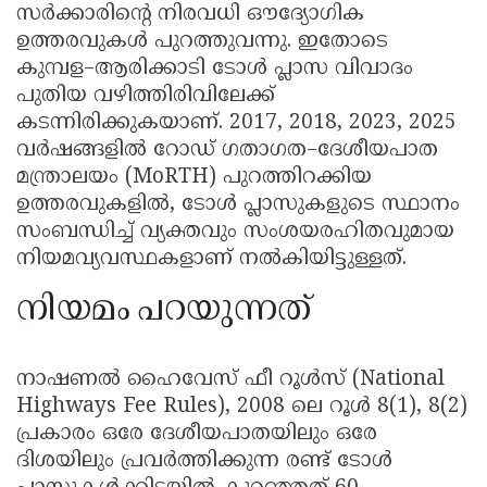
സർക്കാരിന്റെ നിരവധി ഔദ്യോഗിക
ഉത്തരവുകൾ പുറത്തുവന്നു. ഇതോടെ
കുമ്പള–ആരിക്കാടി ടോൾ പ്ലാസ വിവാദം
പുതിയ വഴിത്തിരിവിലേക്ക്
കടന്നിരിക്കുകയാണ്. 2017, 2018, 2023, 2025
വർഷങ്ങളിൽ റോഡ് ഗതാഗത–ദേശീയപാത
മന്ത്രാലയം (MoRTH) പുറത്തിറക്കിയ
ഉത്തരവുകളിൽ, ടോൾ പ്ലാസുകളുടെ സ്ഥാനം
സംബന്ധിച്ച് വ്യക്തവും സംശയരഹിതവുമായ
നിയമവ്യവസ്ഥകളാണ് നൽകിയിട്ടുള്ളത്.
നിയമം പറയുന്നത്
നാഷണൽ ഹൈവേസ് ഫീ റൂൾസ് (National
Highways Fee Rules), 2008 ലെ റൂൾ 8(1), 8(2)
പ്രകാരം ഒരേ ദേശീയപാതയിലും ഒരേ
ദിശയിലും പ്രവർത്തിക്കുന്ന രണ്ട് ടോൾ