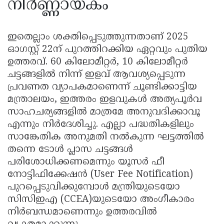
നിർണ്ണായകം
ഇതെല്ലാം ശക്തിപ്പെടുത്തുന്നതാണ് 2025
ഓഗസ്റ്റ് 22ന് പുറത്തിറക്കിയ ഏറ്റവും പുതിയ
ഉത്തരവ്. 60 കിലോമീറ്റർ, 10 കിലോമീറ്റർ
ചട്ടങ്ങളിൽ നിന്ന് ഇളവ് ആവശ്യപ്പെടുന്ന
പ്രവണത വ്യാപകമാണെന്ന് ചൂണ്ടിക്കാട്ടിയ
മന്ത്രാലയം, ഇത്തരം ഇളവുകൾ അത്യപൂർവ
സാഹചര്യങ്ങളിൽ മാത്രമേ അനുവദിക്കാവൂ
എന്നും നിർദേശിച്ചു. എല്ലാ പദ്ധതികളിലും
സാങ്കേതിക അനുമതി നൽകുന്ന ഘട്ടത്തിൽ
തന്നെ ടോൾ പ്ലാസ ചട്ടങ്ങൾ
പരിശോധിക്കണമെന്നും യൂസർ ഫീ
നോട്ടിഫിക്കേഷൻ (User Fee Notification)
പുറപ്പെടുവിക്കുമ്പോൾ മന്ത്രിയുടെയോ
സിസിഇഎ (CCEA)യുടെയോ അംഗീകാരം
നിർബന്ധമാണെന്നും ഉത്തരവിൽ