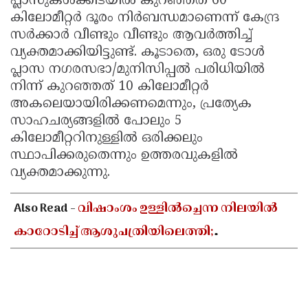
പ്ലാസുകൾക്കിടയിൽ കുറഞ്ഞത് 60
കിലോമീറ്റർ ദൂരം നിർബന്ധമാണെന്ന് കേന്ദ്ര
സർക്കാർ വീണ്ടും വീണ്ടും ആവർത്തിച്ച്
വ്യക്തമാക്കിയിട്ടുണ്ട്. കൂടാതെ, ഒരു ടോൾ
പ്ലാസ നഗരസഭാ/മുനിസിപ്പൽ പരിധിയിൽ
നിന്ന് കുറഞ്ഞത് 10 കിലോമീറ്റർ
അകലെയായിരിക്കണമെന്നും, പ്രത്യേക
സാഹചര്യങ്ങളിൽ പോലും 5
കിലോമീറ്ററിനുള്ളിൽ ഒരിക്കലും
സ്ഥാപിക്കരുതെന്നും ഉത്തരവുകളിൽ
വ്യക്തമാക്കുന്നു.
Also Read -
വിഷാംശം ഉള്ളിൽച്ചെന്ന നിലയിൽ
കാറോടിച്ച് ആശുപത്രിയിലെത്തി;
കളക്ടറേറ്റിലെ യുഡി ക്ലർക്കിൻ്റെ നില അതീവ
ഗുരുതരം