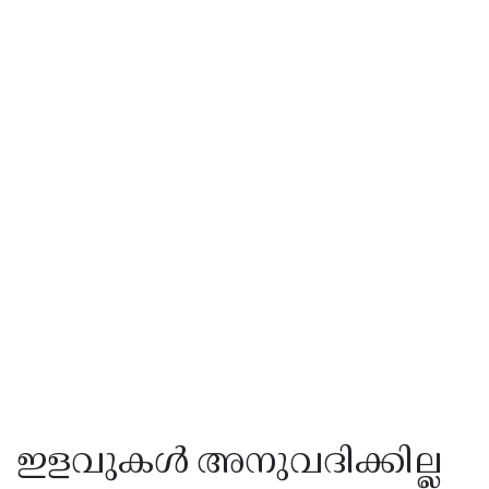
ഇളവുകൾ അനുവദിക്കില്ല