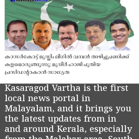
കാസർകോട്ട് മുസ്ലിം ലീഗിൽ വമ്പൻ അഴിച്ചുപണിക്ക്
കളമൊരുങ്ങുന്നു; മുനീർ ഹാജി പുതിയ
പ്രസിഡൻ്റാകാൻ സാധ്യത
Kasaragod Vartha is the first
local news portal in
Malayalam, and it brings you
the latest updates from in
and around Kerala, especially