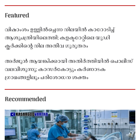
Featured
വിഷാംശം ഉള്ളിൽച്ചെന്ന നിലയിൽ കാറോടിച്ച്
ആശുപത്രിയിലെത്തി; കളക്ടറേറ്റിലെ യുഡി
ക്ലർക്കിൻ്റെ നില അതീവ ഗുരുതരം
അർജുൻ ആയങ്കിക്കായി അതിർത്തിയിൽ പൊലീസ്
വലവീശുന്നു; കാസർകോട്ടും കർണാടക
ഗ്രാമങ്ങളിലും പരിശോധന ശക്തം
Recommended