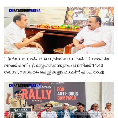
‘എൻഡോസൾഫാൻ ദുരിതബാധിതർക്ക് നൽകിയ
വാക്ക് പാലിച്ചു’; സ്നേഹസാന്ത്വനം പദ്ധതിക്ക് 14.40
കോടി, സ്വാഗതം ചെയ്ത് കല്ലട്ര മാഹിൻ എംഎൽഎ