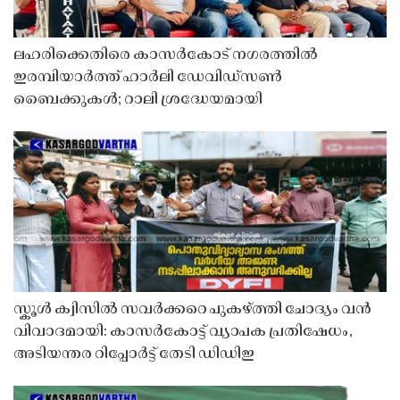
ലഹരിക്കെതിരെ കാസർകോട് നഗരത്തിൽ
ഇരമ്പിയാർത്ത് ഹാർലി ഡേവിഡ്‌സൺ
ബൈക്കുകൾ; റാലി ശ്രദ്ധേയമായി
സ്കൂൾ ക്വിസിൽ സവർക്കറെ പുകഴ്ത്തി ചോദ്യം വൻ
വിവാദമായി: കാസർകോട്ട് വ്യാപക പ്രതിഷേധം,
അടിയന്തര റിപ്പോർട്ട് തേടി ഡിഡിഇ