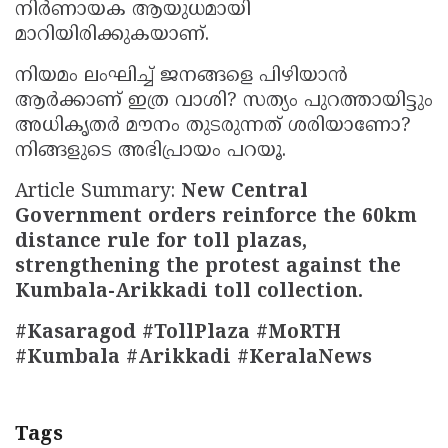
നിർണായക ആയുധമായി
മാറിയിരിക്കുകയാണ്.
നിയമം ലംഘിച്ച് ജനങ്ങളെ പിഴിയാൻ
ആർക്കാണ് ഇത്ര വാശി? സത്യം പുറത്തായിട്ടും
അധികൃതർ മൗനം തുടരുന്നത് ശരിയാണോ?
നിങ്ങളുടെ അഭിപ്രായം പറയൂ.
Article Summary:
New Central
Government orders reinforce the 60km
distance rule for toll plazas,
strengthening the protest against the
Kumbala-Arikkadi toll collection.
#Kasaragod #TollPlaza #MoRTH
#Kumbala #Arikkadi #KeralaNews
Tags