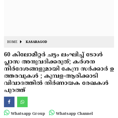
Fitr
May
Day
Eid
Al
Independence
Ad'ha
Day
Onam
HOME
KASARAGOD
J&K
State
60 കിലോമീറ്റര്‍ ചട്ടം ലംഘിച്ച് ടോള്‍
Haryana
പ്ലാസ അനുവദിക്കരുത്; കര്‍ശന
Assembly
State
Diwali
നിര്‍ദേശങ്ങളുമായി കേന്ദ്ര സര്‍ക്കാര്‍ ഉ
Elections
Assembly
Christmas
ത്തരവുകള്‍ ; കുമ്പള-ആരിക്കാടി
Elections
വിവാദത്തില്‍ നിര്‍ണായക രേഖകള്‍
New-
പുറത്ത്
Year
Republic
Day
Budget
Delhi
Whatsapp Group
Whatsapp Channel