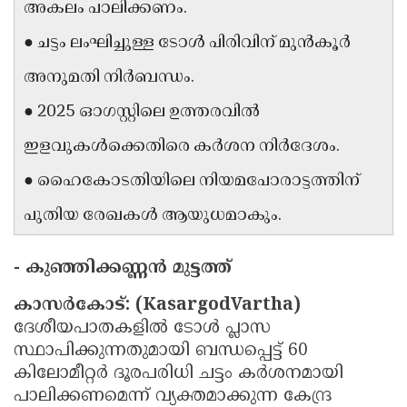
അകലം പാലിക്കണം.
Updates
Assembly
Kerala
● ചട്ടം ലംഘിച്ചുള്ള ടോൾ പിരിവിന് മുൻകൂർ
Polls
Local
Look
അനുമതി നിർബന്ധം.
Body
Back
● 2025 ഓഗസ്റ്റിലെ ഉത്തരവിൽ
Election
2025
ഇളവുകൾക്കെതിരെ കർശന നിർദേശം.
● ഹൈകോടതിയിലെ നിയമപോരാട്ടത്തിന്
പുതിയ രേഖകൾ ആയുധമാകും.
- കുഞ്ഞിക്കണ്ണന്‍ മുട്ടത്ത്
കാസർകോട്:
(KasargodVartha)
ദേശീയപാതകളിൽ ടോൾ പ്ലാസ
സ്ഥാപിക്കുന്നതുമായി ബന്ധപ്പെട്ട് 60
കിലോമീറ്റർ ദൂരപരിധി ചട്ടം കർശനമായി
പാലിക്കണമെന്ന് വ്യക്തമാക്കുന്ന കേന്ദ്ര