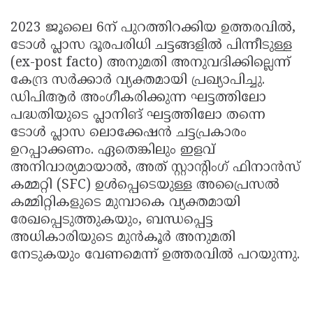
2023 ജൂലൈ 6ന് പുറത്തിറക്കിയ ഉത്തരവിൽ,
ടോൾ പ്ലാസ ദൂരപരിധി ചട്ടങ്ങളിൽ പിന്നീടുള്ള
(ex-post facto) അനുമതി അനുവദിക്കില്ലെന്ന്
കേന്ദ്ര സർക്കാർ വ്യക്തമായി പ്രഖ്യാപിച്ചു.
ഡിപിആർ അംഗീകരിക്കുന്ന ഘട്ടത്തിലോ
പദ്ധതിയുടെ പ്ലാനിങ് ഘട്ടത്തിലോ തന്നെ
ടോൾ പ്ലാസ ലൊക്കേഷൻ ചട്ടപ്രകാരം
ഉറപ്പാക്കണം. ഏതെങ്കിലും ഇളവ്
അനിവാര്യമായാൽ, അത് സ്റ്റാൻ്റിംഗ് ഫിനാൻസ്
കമ്മറ്റി (SFC) ഉൾപ്പെടെയുള്ള അപ്രൈസൽ
കമ്മിറ്റികളുടെ മുമ്പാകെ വ്യക്തമായി
രേഖപ്പെടുത്തുകയും, ബന്ധപ്പെട്ട
അധികാരിയുടെ മുൻകൂർ അനുമതി
നേടുകയും വേണമെന്ന് ഉത്തരവിൽ പറയുന്നു.