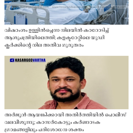
വിഷാംശം ഉള്ളിൽച്ചെന്ന നിലയിൽ കാറോടിച്ച്
ആശുപത്രിയിലെത്തി; കളക്ടറേറ്റിലെ യുഡി
ക്ലർക്കിൻ്റെ നില അതീവ ഗുരുതരം
അർജുൻ ആയങ്കിക്കായി അതിർത്തിയിൽ പൊലീസ്
വലവീശുന്നു; കാസർകോട്ടും കർണാടക
ഗ്രാമങ്ങളിലും പരിശോധന ശക്തം