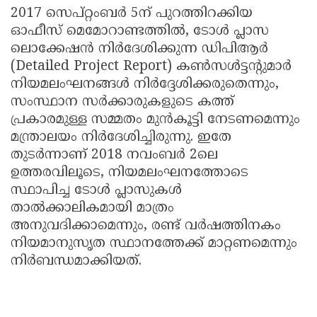
2017 സെപ്റ്റംബർ 5ന് പുറത്തിറക്കിയ
ഓഫീസ് മെമോറാണ്ടത്തിൽ, ടോൾ പ്ലാസ
ലൊക്കേഷൻ നിർദേശിക്കുന്ന ഡിപിആർ
(Detailed Project Report) കൺസൾട്ടന്റുമാർ
നിയമലംഘനങ്ങൾ നിർദ്ദേശിക്കരുതെന്നും,
സംസ്ഥാന സർക്കാരുകളുടെ കത്ത്
പ്രകാരമുള്ള സമ്മതം മുൻകൂട്ടി നേടണമെന്നും
മന്ത്രാലയം നിർദേശിച്ചിരുന്നു. ഇതേ
തുടർന്നാണ് 2018 നവംബർ 2ലെ
ഉത്തരവിലൂടെ, നിയമലംഘനത്തോടെ
സ്ഥാപിച്ച ടോൾ പ്ലാസുകൾ
താൽക്കാലികമായി മാത്രം
അനുവദിക്കാമെന്നും, രണ്ട് വർഷത്തിനകം
നിയമാനുസൃത സ്ഥാനത്തേക്ക് മാറ്റണമെന്നും
നിർബന്ധമാക്കിയത്.