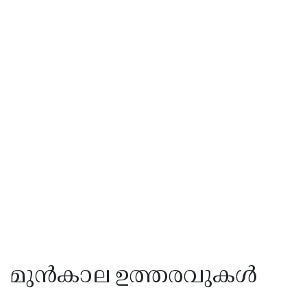
മുൻകാല ഉത്തരവുകൾ