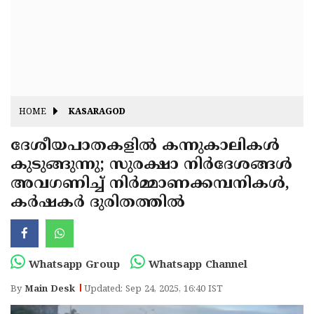
Fitr
May
Day
Eid
Al
Independence
Ad'ha
Day
Onam
HOME
KASARAGOD
J&K
State
ദേശീയപാതകളിൽ കന്നുകാലികൾ
Haryana
കുടുങ്ങുന്നു; സുരക്ഷാ നിർദേശങ്ങൾ
Assembly
State
Diwali
അവഗണിച്ച് നിർമ്മാണക്കമ്പനികൾ,
Elections
Assembly
Christmas
കർഷകർ ദുരിതത്തിൽ
Elections
New-
Year
Republic
Whatsapp Group
Whatsapp Channel
Day
Budget
By
Main Desk
Updated: Sep 24, 2025, 16:40 IST
Delhi