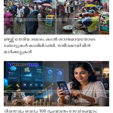
മഴയ്ക്ക് നേരിയ ശമനം; കടൽ ശാന്തമായതോടെ
ബോട്ടുകൾ കടലിലിറങ്ങി, സജീവമായി മീൻ
മാർക്കറ്റുകൾ
ദിവസവും വെറും 100 രൂപ മാത്രം സേവ് ചെയ്യാം;