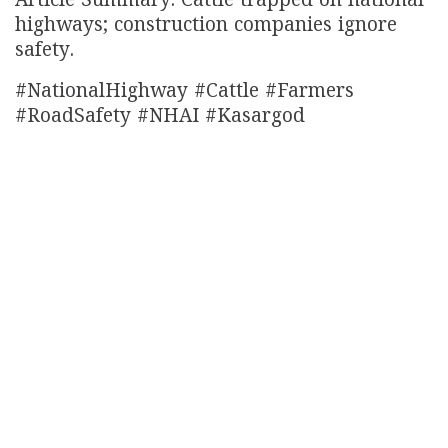
Article Summary: Cattle trapped on national
highways; construction companies ignore
safety.
#NationalHighway #Cattle #Farmers
#RoadSafety #NHAI #Kasargod