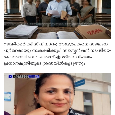
സവർക്കർ ക്വിസ് വിവാദം; ‘അധ്യാപകനെ സംഘടന
പൂർണമായും സംരക്ഷിക്കും’; സസ്പെൻഷൻ നടപടിയെ
ശക്തമായി നേരിടുമെന്ന് എൻടിയു, വിഷയം
പ്രധാനമന്ത്രിയുടെ ശ്രദ്ധയിൽപ്പെടുത്തും