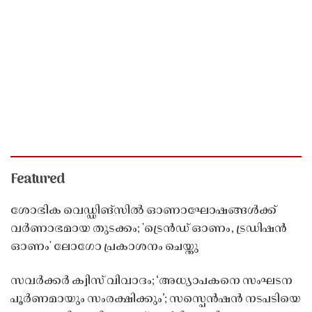
Featured
ശോഭിക വെഡ്ഡിങ്സിൽ ഓണാഘോഷങ്ങൾക്ക്
വർണാഭമായ തുടക്കം; 'ട്രെൻഡ് ഓണം, ട്രഡിഷൻ
ഓണം' ലോഗോ പ്രകാശനം ചെയ്തു
സവർക്കർ ക്വിസ് വിവാദം; ‘അധ്യാപകനെ സംഘടന
പൂർണമായും സംരക്ഷിക്കും’; സസ്പെൻഷൻ നടപടിയെ