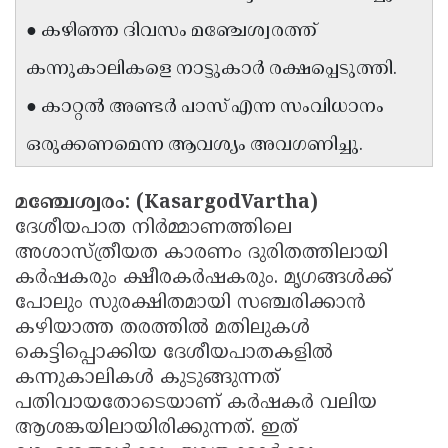
Updates
Assembly
● കഴിഞ്ഞ ദിവസം മഞ്ചേശ്വരത്ത്
Kerala
Polls
Local
Look
കന്നുകാലികളെ നാട്ടുകാർ രക്ഷപ്പെടുത്തി.
Body
Back
● കാറ്റൽ അണ്ടർ പാസ് എന്ന സംവിധാനം
Election
2025
ഒരുക്കണമെന്ന ആവശ്യം അവഗണിച്ചു.
മഞ്ചേശ്വരം: (KasargodVartha)
ദേശീയപാത നിർമ്മാണത്തിലെ
അശാസ്ത്രീയത കാരണം ദുരിതത്തിലായി
കർഷകരും ക്ഷീരകർഷകരും. മൃഗങ്ങൾക്ക്
പോലും സുരക്ഷിതമായി സഞ്ചരിക്കാൻ
കഴിയാത്ത തരത്തിൽ മതിലുകൾ
കെട്ടിപ്പൊക്കിയ ദേശീയപാതകളിൽ
കന്നുകാലികൾ കുടുങ്ങുന്നത്
പതിവായതോടെയാണ് കർഷകർ വലിയ
ആശങ്കയിലായിരിക്കുന്നത്. ഇത്