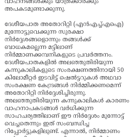
വാഹനങ്ങൾക്കും യാത്രക്കാർക്കും
അപകടമുണ്ടാക്കുന്നു.
ദേശീയപാത അതോറിറ്റി (എൻഎച്ച്എഐ)
മുന്നോട്ടുവെക്കുന്ന സുരക്ഷാ
നിർദ്ദേശങ്ങളൊന്നും തങ്ങൾക്ക്
ബാധകമല്ലെന്ന മട്ടിലാണ്
നിർമ്മാണക്കമ്പനികളുടെ പ്രവർത്തനം.
ദേശീയപാതകളിൽ അലഞ്ഞുതിരിയുന്ന
കന്നുകാലികളുടെ സംരക്ഷണത്തിനായി 50
കിലോമീറ്റർ ഇടവിട്ട് ഷെൽട്ടറുകൾ അഥവാ
സംരക്ഷണ കേന്ദ്രങ്ങൾ നിർമ്മിക്കണമെന്ന്
അതോറിറ്റി നിർദ്ദേശിച്ചിരുന്നു.
അലഞ്ഞുതിരിയുന്ന കന്നുകാലികൾ കാരണം
വാഹനാപകടങ്ങൾ വർധിക്കുന്ന
സാഹചര്യത്തിലാണ് ഈ നിർദ്ദേശം മുന്നോട്ട്
വെച്ചതെന്നും ഇത് സംബന്ധിച്ച
റിപ്പോർട്ടുകളിലുണ്ട്. എന്നാൽ, നിർമ്മാണം