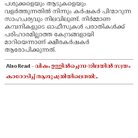
പശുക്കളെയും ആടുകളെയും
വളർത്തുന്നതിൽ നിന്നും കർഷകർ പിന്മാറുന്ന
സാഹചര്യവും നിലവിലുണ്ട്. നിർമ്മാണ
കമ്പനികളുടെ ഓഫീസുകൾ പരാതികൾക്ക്
പരിഹാരമില്ലാത്ത കേന്ദ്രങ്ങളായി
മാറിയെന്നാണ് ക്ഷീരകർഷകർ
ആരോപിക്കുന്നത്.
Also Read -
വിഷം ഉള്ളിൽച്ചെന്ന നിലയിൽ സ്വയം
കാറോടിച്ച് ആശുപത്രിയിലെത്തി;
ചികിത്സയിലായിരുന്ന കലക്ട്രേറ്റ് ജീവനക്കാരി
മരിച്ചു