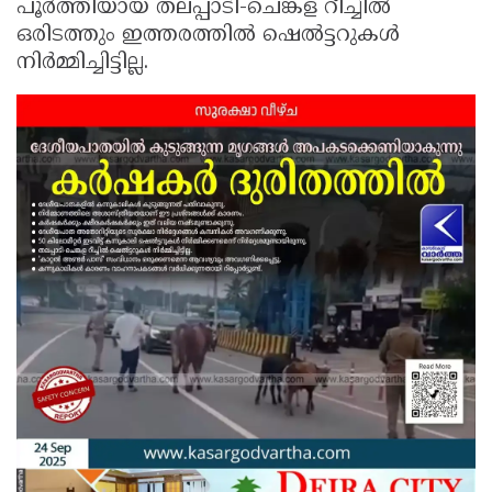
പൂർത്തിയായ തലപ്പാടി-ചെങ്കള റീച്ചിൽ
ഒരിടത്തും ഇത്തരത്തിൽ ഷെൽട്ടറുകൾ
നിർമ്മിച്ചിട്ടില്ല.