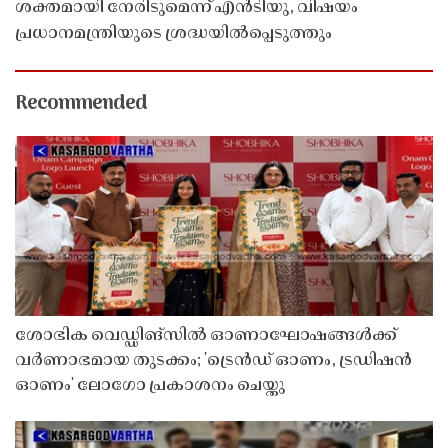
ശക്തമായി നേരിടുമെന്ന് എൻടിയു, വിഷയം
പ്രധാനമന്ത്രിയുടെ ശ്രദ്ധയിൽപ്പെടുത്തും
Recommended
ശോഭിക വെഡ്ഡിങ്സിൽ ഓണാഘോഷങ്ങൾക്ക്
വർണാഭമായ തുടക്കം; 'ട്രെൻഡ് ഓണം, ട്രഡിഷൻ
ഓണം' ലോഗോ പ്രകാശനം ചെയ്തു