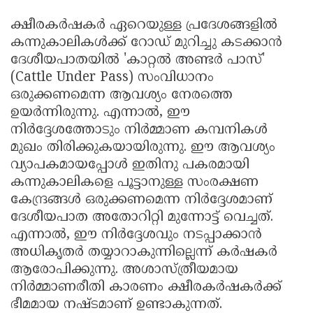
ക്ഷീരകർഷകർ ഏറെയുള്ള പ്രദേശങ്ങളിൽ
കന്നുകാലികൾക്ക് റോഡ് മുറിച്ചു കടക്കാൻ
ദേശീയപാതയിൽ 'കാറ്റൽ അണ്ടർ പാസ്'
(Cattle Under Pass) സംവിധാനം
ഒരുക്കണമെന്ന ആവശ്യം നേരത്തെ
ഉയർന്നിരുന്നു. എന്നാൽ, ഈ
നിർദ്ദേശത്തോടും നിർമ്മാണ കമ്പനികൾ
മുഖം തിരിക്കുകയായിരുന്നു. ഈ ആവശ്യം
വ്യാപകമായപ്പോൾ ഇതിനു പകരമായി
കന്നുകാലികളെ പൂട്ടാനുള്ള സംരക്ഷണ
കേന്ദ്രങ്ങൾ ഒരുക്കണമെന്ന നിർദ്ദേശമാണ്
ദേശീയപാത അതോറിറ്റി മുന്നോട്ട് വെച്ചത്.
എന്നാൽ, ഈ നിർദ്ദേശവും നടപ്പാക്കാൻ
അധികൃതർ തയ്യാറാകുന്നില്ലെന്ന് കർഷകർ
ആരോപിക്കുന്നു. അശാസ്ത്രീയമായ
നിർമ്മാണരീതി കാരണം ക്ഷീരകർഷകർക്ക്
ഭീമമായ നഷ്ടമാണ് ഉണ്ടാകുന്നത്.