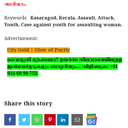
അറിയാം.
Updates
Assembly
Kerala
Polls
Local
Keywords:
Kasaragod, Kerala, Assault, Attack,
Look
Youth, Case against youth for assaulting woman.
Body
Back
Election
2025
Advertisement:
City Gold | Glow of Purity
വൈദ്യുതി മുടക്കമോ? ഉയര്‍ന്ന നിലവാരത്തിലുള്ള
ഇന്‍വേര്‍ട്ടറുകളും ബാറ്ററിയും.... വിളിക്കുക: +91
944 60 90 752
Share this story