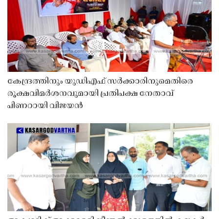
കേന്ദ്രത്തിനും യുഡിഎഫ് സർക്കാരിനുമെതിരെ
രൂക്ഷവിമർശനവുമായി പ്രതിപക്ഷ നേതാവ്
പിണറായി വിജയൻ