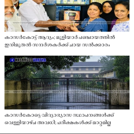
കാസർകോട്ട് ആദ്യം; മുളിയാർ പഞ്ചായത്തിൽ
ഇനിമുതൽ സന്ദർശകർക്ക് ചായ സൽക്കാരം
കാസർകോട്ടെ വിദ്യാഭ്യാസ സ്ഥാപനങ്ങൾക്ക്
വെള്ളിയാഴ്ച അവധി; പരീക്ഷകൾക്ക് മാറ്റമില്ല