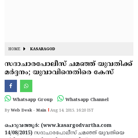
Fitr
May
Day
Eid
Al
Independence
Ad'ha
Day
Onam
HOME
KASARAGOD
J&K
State
സദാചാരപോലീസ് ചമഞ്ഞ് യുവതിക്ക്
Haryana
മര്‍ദ്ദനം; യുവാവിനെതിരെ കേസ്
Assembly
State
Diwali
Elections
Assembly
Christmas
Elections
New-
Whatsapp Group
Whatsapp Channel
Year
Republic
By
Web Desk - Main
Aug 14, 2015, 16:20 IST
Day
Budget
ചെറുവത്തൂര്‍: (www.kasargodvartha.com
Delhi
14/08/2015)
സദാചാരപോലീസ് ചമഞ്ഞ് യുവതിയെ