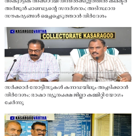
അക്വാട്ടിക് അക്കാദമി നീന്തൽക്കുളത്തിൽ കലക്ടർ
അർജുൻ പാണ്ഡ്യൻ്റെ സന്ദർശനം; അടിസ്ഥാന
സൗകര്യങ്ങൾ മെച്ചപ്പെടുത്താൻ നിർദേശം
സർക്കാർ നോട്ടീസുകൾ കന്നഡയിലും അച്ചടിക്കാൻ
നിർദേശം; ഭാഷാ ന്യൂനപക്ഷ ജില്ലാ കമ്മിറ്റി യോഗം
ചേർന്നു