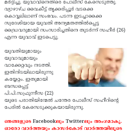
Election
മര്‍ദ്ദിച്ചു. യുവാവിനെതിരെ പോലീസ് കേസെടുത്തു.
Maha
വ്യാഴാഴ്ച വൈകീട്ട് തൃക്കരിപ്പൂര്‍ വടക്കെ
Shivarathri
International
കൊവ്വലിലാണ് സംഭവം. പടന്ന ഇടച്ചാക്കൈ
Women's
സ്വദേശിയായ യുവതി അന്യമതത്തില്‍പ്പെട്ട
Anti-
ഡ്രൈവറുമായി സംസാരിച്ചതിനെ തുടര്‍ന്ന് സഹീര്‍ (26)
Day
Drug
Attukal
എന്ന യുവാവ് ഇടപെട്ടു.
Campaign
Pongala
Holi
യുവതിയുമായും
2025
2025
IPL
യുവാവുമായും
2025
വാക്കേറ്റവും നടത്തി.
Eid
ഇതിനിടയിലായിരുന്നു
Al-
Waqf
കയ്യേറ്റം. ഇതുമായി
Fitr
Bill
ബന്ധപ്പെട്ട്
Vishu
പി.പി.സഫ്രുന്നീസ (22)
2025
Controversy
Festival
Good
യുടെ പരാതിയിന്മേല്‍ ചന്തേര പോലീസ് സഹീറിന്റെ
2025
Friday
പേരില്‍ കേസെടുക്കുകയായിരുന്നു.
Easter
Observance
Sunday
By-
ഞങ്ങളുടെ
Facebook
ലും
Twitter
ലും അംഗമാകൂ.
2025
2025
Election
ഓരോ വാര്‍ത്തയും കാസര്‍കോട് വാര്‍ത്തയിലൂടെ
Bihar