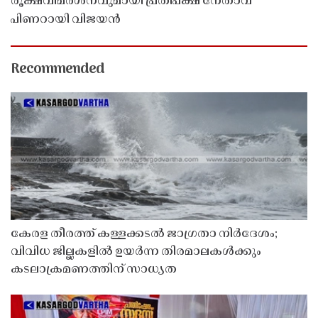
രൂക്ഷവിമർശനവുമായി പ്രതിപക്ഷ നേതാവ്
പിണറായി വിജയൻ
Recommended
കേരള തീരത്ത് കള്ളക്കടൽ ജാഗ്രതാ നിർദേശം;
വിവിധ ജില്ലകളിൽ ഉയർന്ന തിരമാലകൾക്കും
കടലാക്രമണത്തിന് സാധ്യത