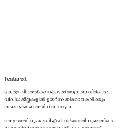
Featured
കേരള തീരത്ത് കള്ളക്കടൽ ജാഗ്രതാ നിർദേശം;
വിവിധ ജില്ലകളിൽ ഉയർന്ന തിരമാലകൾക്കും
കടലാക്രമണത്തിന് സാധ്യത
കേന്ദ്രത്തിനും യുഡിഎഫ് സർക്കാരിനുമെതിരെ