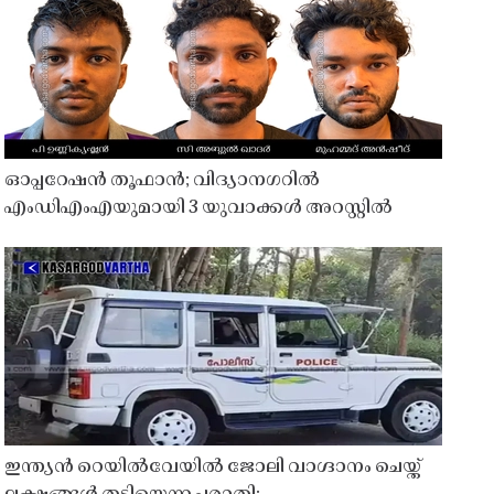
ഓപ്പറേഷൻ തൂഫാൻ; വിദ്യാനഗറിൽ
എംഡിഎംഎയുമായി 3 യുവാക്കൾ അറസ്റ്റിൽ
ഇന്ത്യൻ റെയിൽവേയിൽ ജോലി വാഗ്ദാനം ചെയ്ത്