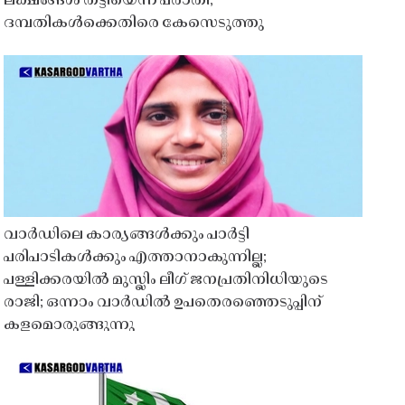
ലക്ഷങ്ങൾ തട്ടിയെന്ന പരാതി;
ദമ്പതികൾക്കെതിരെ കേസെടുത്തു
വാർഡിലെ കാര്യങ്ങൾക്കും പാർട്ടി
പരിപാടികൾക്കും എത്താനാകുന്നില്ല;
പള്ളിക്കരയിൽ മുസ്ലിം ലീഗ് ജനപ്രതിനിധിയുടെ
രാജി; ഒന്നാം വാർഡിൽ ഉപതെരഞ്ഞെടുപ്പിന്
കളമൊരുങ്ങുന്നു