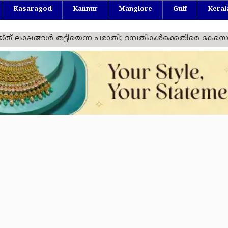
Kasaragod
Kannur
Manglore
Gulf
Keral