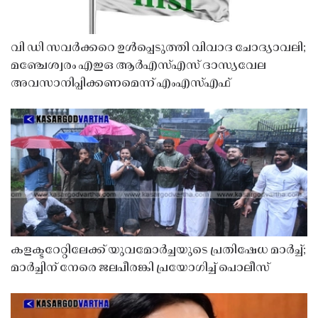
വി ഡി സവർക്കറെ ഉൾപ്പെടുത്തി വിവാദ ചോദ്യാവലി;
മഞ്ചേശ്വരം എഇഒ ആർഎസ്എസ് ദാസ്യവേല
അവസാനിപ്പിക്കണമെന്ന് എംഎസ്എഫ്
കളക്ടറേറ്റിലേക്ക് യുവമോർച്ചയുടെ പ്രതിഷേധ മാർച്ച്;
മാർച്ചിന് നേരെ ജലപീരങ്കി പ്രയോഗിച്ച് പൊലീസ്