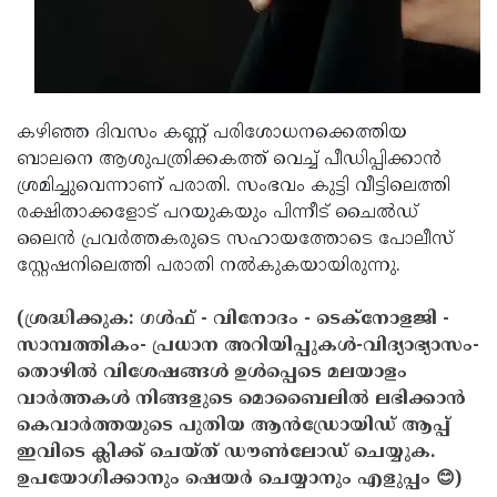
Updates
Assembly
Kerala
Polls
Local
Look
Body
Back
കഴിഞ്ഞ ദിവസം കണ്ണ് പരിശോധനക്കെത്തിയ
Election
2025
ബാലനെ ആശുപത്രിക്കകത്ത് വെച്ച് പീഡിപ്പിക്കാന്‍
ശ്രമിച്ചുവെന്നാണ് പരാതി. സംഭവം കുട്ടി വീട്ടിലെത്തി
രക്ഷിതാക്കളോട് പറയുകയും പിന്നീട് ചൈല്‍ഡ്
ലൈന്‍ പ്രവര്‍ത്തകരുടെ സഹായത്തോടെ പോലീസ്
സ്റ്റേഷനിലെത്തി പരാതി നല്‍കുകയായിരുന്നു.
(ശ്രദ്ധിക്കുക: ഗൾഫ് - വിനോദം - ടെക്നോളജി -
സാമ്പത്തികം- പ്രധാന അറിയിപ്പുകൾ-വിദ്യാഭ്യാസം-
തൊഴിൽ വിശേഷങ്ങൾ ഉൾപ്പെടെ മലയാളം
വാർത്തകൾ നിങ്ങളുടെ മൊബൈലിൽ ലഭിക്കാൻ
കെവാർത്തയുടെ പുതിയ ആൻഡ്രോയിഡ് ആപ്പ്
ഇവിടെ ക്ലിക്ക് ചെയ്ത് ഡൗൺലോഡ് ചെയ്യുക.
ഉപയോഗിക്കാനും ഷെയർ ചെയ്യാനും എളുപ്പം 😊)