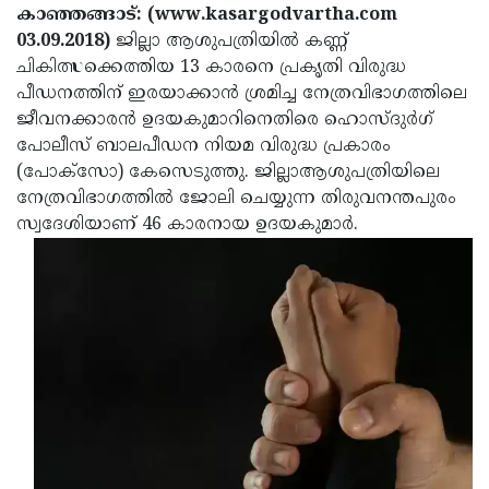
Election
Maha
കാഞ്ഞങ്ങാട്: (www.kasargodvartha.com
03.09.2018)
ജില്ലാ ആശുപത്രിയില്‍ കണ്ണ്
Shivarathri
International
ചികിത്സക്കെത്തിയ 13 കാരനെ പ്രകൃതി വിരുദ്ധ
Women's
Anti-
പീഡനത്തിന് ഇരയാക്കാന്‍ ശ്രമിച്ച നേത്രവിഭാഗത്തിലെ
ജീവനക്കാരന്‍ ഉദയകുമാറിനെതിരെ ഹൊസ്ദുര്‍ഗ്
Day
Drug
Attukal
പോലീസ് ബാലപീഡന നിയമ വിരുദ്ധ പ്രകാരം
Campaign
Pongala
Holi
(പോക്‌സോ) കേസെടുത്തു. ജില്ലാആശുപത്രിയിലെ
നേത്രവിഭാഗത്തില്‍ ജോലി ചെയ്യുന്ന തിരുവനന്തപുരം
2025
2025
IPL
സ്വദേശിയാണ് 46 കാരനായ ഉദയകുമാര്‍.
2025
Eid
Al-
Waqf
Fitr
Bill
Vishu
2025
Controversy
Festival
Good
2025
Friday
Easter
Observance
Sunday
By-
2025
2025
Election
Bihar