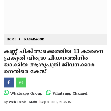
Fitr
May
Day
Eid
Al
Independence
Ad'ha
Day
Onam
HOME
KASARAGOD
J&K
State
കണ്ണ് ചികിത്സക്കെത്തിയ 13 കാരനെ
Haryana
പ്രകൃതി വിരുദ്ധ പീഡനത്തിനിര
Assembly
State
Diwali
യാക്കിയ ആശുപത്രി ജീവനക്കാര
Elections
Assembly
Christmas
നെതിരെ കേസ്
Elections
New-
Year
Republic
Whatsapp Group
Whatsapp Channel
Day
Budget
By
Web Desk - Main
Sep 3, 2018, 21:45 IST
Delhi