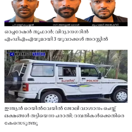
ഓപ്പറേഷൻ തൂഫാൻ; വിദ്യാനഗറിൽ
എംഡിഎംഎയുമായി 3 യുവാക്കൾ അറസ്റ്റിൽ
ഇന്ത്യൻ റെയിൽവേയിൽ ജോലി വാഗ്ദാനം ചെയ്ത്
ലക്ഷങ്ങൾ തട്ടിയെന്ന പരാതി; ദമ്പതികൾക്കെതിരെ
കേസെടുത്തു