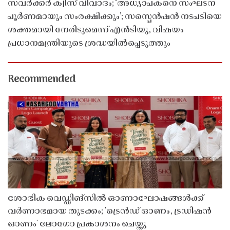
സവർക്കർ ക്വിസ് വിവാദം; ‘അധ്യാപകനെ സംഘടന
പൂർണമായും സംരക്ഷിക്കും’; സസ്പെൻഷൻ നടപടിയെ
ശക്തമായി നേരിടുമെന്ന് എൻടിയു, വിഷയം
പ്രധാനമന്ത്രിയുടെ ശ്രദ്ധയിൽപ്പെടുത്തും
Recommended
ശോഭിക വെഡ്ഡിങ്സിൽ ഓണാഘോഷങ്ങൾക്ക്
വർണാഭമായ തുടക്കം; 'ട്രെൻഡ് ഓണം, ട്രഡിഷൻ
ഓണം' ലോഗോ പ്രകാശനം ചെയ്തു