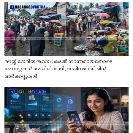
മഴയ്ക്ക് നേരിയ ശമനം; കടൽ ശാന്തമായതോടെ
ബോട്ടുകൾ കടലിലിറങ്ങി, സജീവമായി മീൻ
മാർക്കറ്റുകൾ