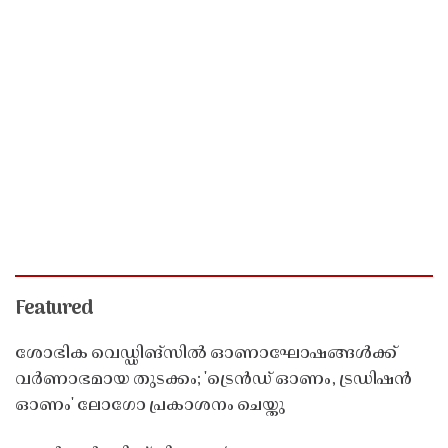
Featured
ശോഭിക വെഡ്ഡിങ്സിൽ ഓണാഘോഷങ്ങൾക്ക്
വർണാഭമായ തുടക്കം; 'ട്രെൻഡ് ഓണം, ട്രഡിഷൻ
ഓണം' ലോഗോ പ്രകാശനം ചെയ്തു