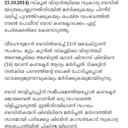
Election
Maha
23.10.2014)
സ്‌കൂള്‍ വിദ്യാര്‍ത്ഥിയെ സ്വകാര്യ ബസില്‍
യാത്രചെയ്യുന്നതിനിടയില്‍ മര്‍ദിക്കുകയും പിന്നീട്
Shivarathri
International
വലിച്ച് പുറത്തിറക്കുകയും ചെയ്ത സംഭവത്തില്‍
Women's
Anti-
ടൗണ്‍ പോലീസ് ബസ് കണ്ടക്ടറടക്കം എട്ട്
പേര്‍ക്കെതിരെ കേസെടുത്തു.
Day
Drug
Attukal
Campaign
Pongala
Holi
വീരഹനുമാന്‍ ബസില്‍വെച്ച് 21ന് വൈകിട്ടാണ്
സംഭവം. മുട്ടം കുനില്‍ സ്‌കൂളിലെ വിദ്യാര്‍ത്ഥി
2025
2025
IPL
അണങ്കൂരിലെ അബ്ദുല്‍ ഖാദര്‍ ഷിനാസ് ഷിബിനെ
2025
Eid
(16) യാണ് കണ്ടക്ടര്‍ ആദ്യം മര്‍ദിച്ചത്. ടിക്കറ്റിന്
നല്‍കിയ പണത്തിന്റെ ബാക്കി ചോദിച്ചപ്പോള്‍
Al-
Waqf
വാക്കേറ്റമുണ്ടാവുകയും മര്‍ദിക്കുകയുമായിരുന്നു.
Fitr
Bill
Vishu
ബസ് താളിപ്പടുപ്പിന് സമീപമെത്തിയപ്പോള്‍ കണ്ടക്ടര്‍
2025
Controversy
Festival
Good
മൊബൈല്‍ ഫോണില്‍ ഒരു സംഘത്തെ
2025
Friday
Easter
വിളിച്ചുവരുത്തി. ഇതിനിടയിലാണ് സംഘം
ബസില്‍കയറി ഷിബിലിനെ മര്‍ദിച്ചത്. മര്‍ദനത്തില്‍
Observance
Sunday
By-
സാരമായി പരിക്കേറ്റ ഷിബിന്‍ കാസര്‍കോട് സ്വകാര്യ
2025
2025
Election
Bihar
ആശുപത്രിയില്‍ ചികിത്സയിലാണ്.