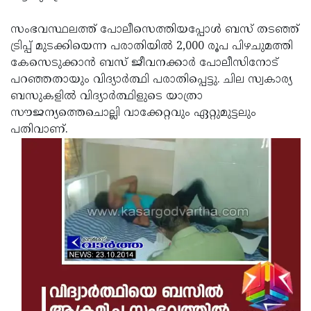
Updates
Assembly
Kerala
സംഭവസ്ഥലത്ത് പോലീസെത്തിയപ്പോള്‍ ബസ് തടഞ്ഞ്
Polls
Local
Look
ട്രിപ്പ് മുടക്കിയെന്ന പരാതിയില്‍ 2,000 രൂപ പിഴചുമത്തി
കേസെടുക്കാന്‍ ബസ് ജീവനക്കാര്‍ പോലീസിനോട്
Body
Back
പറഞ്ഞതായും വിദ്യാര്‍ത്ഥി പരാതിപ്പെട്ടു. ചില സ്വകാര്യ
Election
2025
ബസുകളില്‍ വിദ്യാര്‍ത്ഥിളുടെ യാത്രാ
സൗജന്യത്തെചൊല്ലി വാക്കേറ്റവും ഏറ്റുമുട്ടലും
പതിവാണ്.