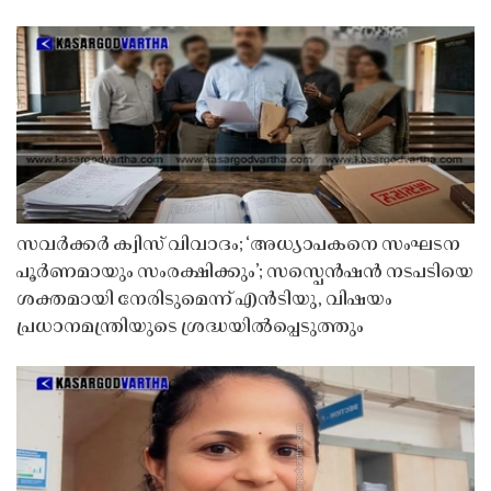
സവർക്കർ ക്വിസ് വിവാദം; ‘അധ്യാപകനെ സംഘടന
പൂർണമായും സംരക്ഷിക്കും’; സസ്പെൻഷൻ നടപടിയെ
ശക്തമായി നേരിടുമെന്ന് എൻടിയു, വിഷയം
പ്രധാനമന്ത്രിയുടെ ശ്രദ്ധയിൽപ്പെടുത്തും