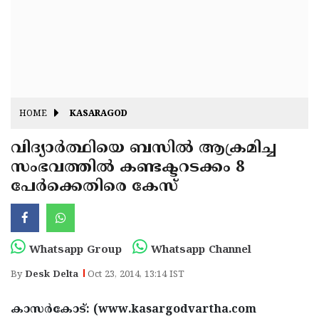
Fitr
May
Day
Eid
Al
Independence
Ad'ha
Day
Onam
HOME
KASARAGOD
J&K
State
വിദ്യാര്‍ത്ഥിയെ ബസില്‍ ആക്രമിച്ച
Haryana
സംഭവത്തില്‍ കണ്ടക്ടറടക്കം 8
Assembly
State
Diwali
പേര്‍ക്കെതിരെ കേസ്
Elections
Assembly
Christmas
Elections
New-
Year
Republic
Whatsapp Group
Whatsapp Channel
Day
Budget
By
Desk Delta
Oct 23, 2014, 13:14 IST
Delhi
കാസര്‍കോട്: (www.kasargodvartha.com