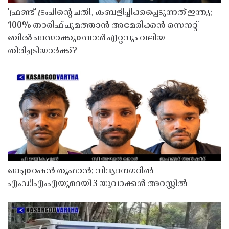
'ഫ്രണ്ട്' ട്രംപിന്റെ ചതി, കബളിപ്പിക്കപ്പെടുന്നത് ഇന്ത്യ;
100% താരിഫ് ചുമത്താൻ അമേരിക്കൻ സെനറ്റ്
ബിൽ പാസാക്കുമ്പോൾ ഏറ്റവും വലിയ
തിരിച്ചടിയാർക്ക്?
ഓപ്പറേഷൻ തൂഫാൻ; വിദ്യാനഗറിൽ
എംഡിഎംഎയുമായി 3 യുവാക്കൾ അറസ്റ്റിൽ