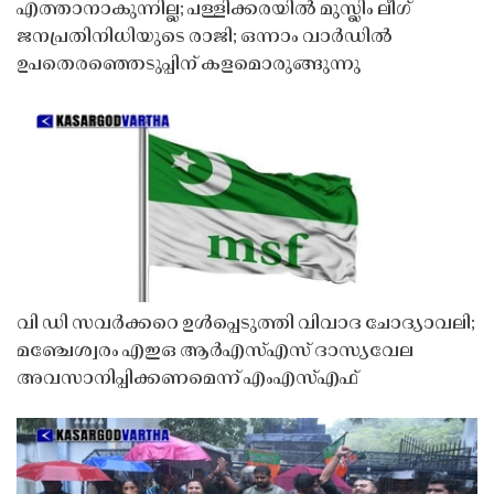
എത്താനാകുന്നില്ല; പള്ളിക്കരയിൽ മുസ്ലിം ലീഗ്
ജനപ്രതിനിധിയുടെ രാജി; ഒന്നാം വാർഡിൽ
ഉപതെരഞ്ഞെടുപ്പിന് കളമൊരുങ്ങുന്നു
വി ഡി സവർക്കറെ ഉൾപ്പെടുത്തി വിവാദ ചോദ്യാവലി;
മഞ്ചേശ്വരം എഇഒ ആർഎസ്എസ് ദാസ്യവേല
അവസാനിപ്പിക്കണമെന്ന് എംഎസ്എഫ്