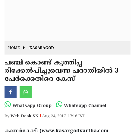
Fitr
May
Day
Eid
Al
Independence
Ad'ha
Day
Onam
HOME
KASARAGOD
J&K
State
പഞ്ച് കൊണ്ട് കുത്തിപ്പ
Haryana
രിക്കേല്‍പിച്ചുവെന്ന പരാതിയില്‍ 3
Assembly
State
Diwali
പേര്‍ക്കെതിരെ കേസ്
Elections
Assembly
Christmas
Elections
New-
Year
Republic
Whatsapp Group
Whatsapp Channel
Day
Budget
By
Web Desk SN
Aug 24, 2017, 17:16 IST
Delhi
കാസര്‍കോട്: (www.kasargodvartha.com