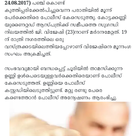
Election
Maha
24.08.2017)
പഞ്ച് കൊണ്ട്
കുത്തിപ്പരിക്കേല്‍പിച്ചുവെന്ന പരാതിയില്‍ മൂന്ന്
Shivarathri
International
പേര്‍ക്കെതിരെ പോലീസ് കേസെടുത്തു. കോട്ടക്കണ്ണി
Women's
Anti-
യുണൈറ്റഡ് ആസ്പത്രിക്ക് സമീപത്തെ സുഗന്ധി
നിലയത്തില്‍ ജി. വിജേഷി (23)നാണ് മര്‍ദനമേറ്റത്. 19
Day
Drug
Attukal
ന് രാത്രി നഗരത്തിലെ ഒരു
Campaign
Pongala
Holi
വസ്ത്രക്കടയിലെത്തിയപ്പോഴാണ് വിജേഷിനെ മൂന്നംഗ
സംഘം അക്രമിച്ചത്.
2025
2025
IPL
2025
Eid
സംഭവവുമായി ബന്ധപ്പെട്ട് ചൂരിയില്‍ താമസിക്കുന്ന
ഉണ്ണി ഉള്‍പെടെയുള്ളവര്‍ക്കെതിരെയാണ് പോലീസ്
Al-
Waqf
കേസെടുത്തത്. ഉണ്ണിയെ പോലീസ്
Fitr
Bill
Vishu
കസ്റ്റഡിയിലെടുത്തിട്ടുണ്ട്. മറ്റു രണ്ടു പേരെ
കണ്ടെത്താന്‍ പോലീസ് അന്വേഷണം ആരംഭിച്ചു.
2025
Controversy
Festival
Good
2025
Friday
Easter
Observance
Sunday
By-
2025
2025
Election
Bihar