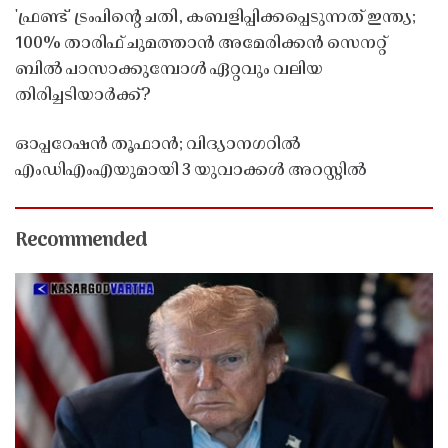
'ഫ്രണ്ട്' ട്രംപിന്റെ ചതി, കബളിപ്പിക്കപ്പെടുന്നത് ഇന്ത്യ;
100% താരിഫ് ചുമത്താൻ അമേരിക്കൻ സെനറ്റ്
ബിൽ പാസാക്കുമ്പോൾ ഏറ്റവും വലിയ
തിരിച്ചടിയാർക്ക്?
ഓപ്പറേഷൻ തൂഫാൻ; വിദ്യാനഗറിൽ
എംഡിഎംഎയുമായി 3 യുവാക്കൾ അറസ്റ്റിൽ
Recommended