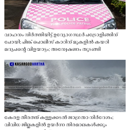
വാഹനം നിർത്തിയിട്ട് ഉദ്യോഗസ്ഥർ പട്രോളിങ്ങിന്
പോയി; പിങ്ക് പൊലീസ് കാറിന് മുകളിൽ കയറി
മദ്യപൻ്റെ വിളയാട്ടം; അന്വേഷണം തുടങ്ങി
കേരള തീരത്ത് കള്ളക്കടൽ ജാഗ്രതാ നിർദേശം;
വിവിധ ജില്ലകളിൽ ഉയർന്ന തിരമാലകൾക്കും