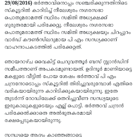
Election
Maha
29/08/2016)
ഭര്‍ത്താവിനൊപ്പം സഞ്ചരിക്കുന്നതിനിടെ
സ്‌കൂട്ടറില്‍ കാറിടിച്ച് നീലേശ്വരം നഗരസഭാ
Shivarathri
International
പൊതുമരാമത്ത് സ്ഥിരം സമിതി അധ്യക്ഷക്ക്
Women's
Anti-
ഗുരുതരമായി പരിക്കേറ്റു. നീലേശ്വരം നഗരസഭാ
പൊതുമരാമത്ത് സ്ഥിരം സമിതി അധ്യക്ഷയും ചിറപ്പുറം
Day
Drug
Attukal
വാര്‍ഡ് കൗണ്‍സിലറുമായ പി എം സന്ധ്യക്കാണ്
Campaign
Pongala
Holi
വാഹനാപകടത്തില്‍ പരിക്കേറ്റത്.
2025
2025
IPL
ഞായറാഴ്ച വൈകിട്ട് ചെറുവത്തൂര്‍ ബസ് സ്റ്റാന്‍ഡിന്
2025
Eid
സമീപത്താണ് അപകടമുണ്ടായത്. ഉദിനൂര്‍ മാണിയാട്ടെ
മകളുടെ വീട്ടില്‍ പോയ ശേഷം ഭര്‍ത്താവ് പി എം
Al-
Waqf
ചന്ദ്രനോടൊപ്പം സ്‌കൂട്ടറില്‍ തിരിച്ചുവരുമ്പോള്‍ എതിരെ
Fitr
Bill
Vishu
വരികയായിരുന്ന കാറിടിക്കുകയായിരുന്നു. ഇതേ
തുടര്‍ന്ന് റോഡിലേക്ക് തെറിച്ചുവീണ സന്ധ്യയുടെ
2025
Controversy
Festival
Good
ഇരുകാലുകളുടെയും എല്ല് പൊട്ടി. ഭര്‍ത്താവ് ചന്ദ്രന്‍
2025
Friday
Easter
പരിക്കേല്‍ക്കാതെ അല്‍ഭുതകരമായി
രക്ഷപ്പെടുകയായിരുന്നു.
Observance
Sunday
By-
2025
2025
Election
Bihar
സന്ധ്യയെ ആദ്യം കാഞ്ഞങ്ങാട്ടെ