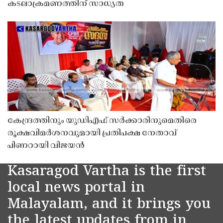
കടലാക്രമണത്തിന് സാധ്യത
കേന്ദ്രത്തിനും യുഡിഎഫ് സർക്കാരിനുമെതിരെ
രൂക്ഷവിമർശനവുമായി പ്രതിപക്ഷ നേതാവ്
പിണറായി വിജയൻ
Kasaragod Vartha is the first
local news portal in
Malayalam, and it brings you
the latest updates from in