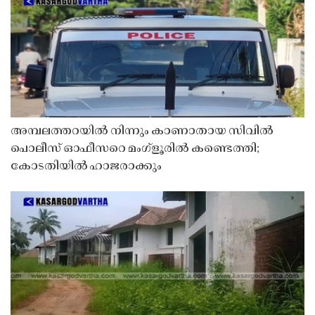
അമ്പലത്തറയിൽ നിന്നും കാണാതായ സിവിൽ
പൊലീസ് ഓഫീസറെ മംഗ്ളൂരിൽ കണ്ടെത്തി;
കോടതിയിൽ ഹാജരാക്കും