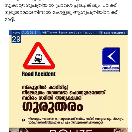
സ്വകാര്യാശുപത്രിയില്‍ പ്രവേശിപ്പിച്ചെങ്കിലും പരിക്ക്
Updates
Assembly
Kerala
ഗുരുതരമായതിനാല്‍ മംഗളൂരു ആശുപത്രിയിലേക്ക്
Polls
Local
Look
മാറ്റി.
Body
Back
Election
2025