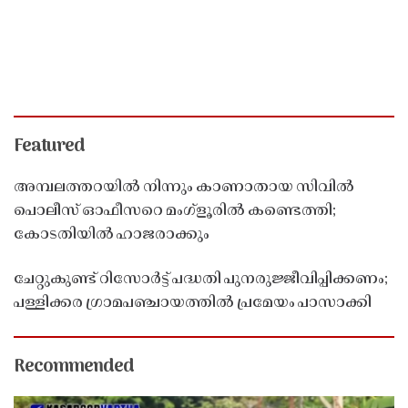
Featured
അമ്പലത്തറയിൽ നിന്നും കാണാതായ സിവിൽ
പൊലീസ് ഓഫീസറെ മംഗ്ളൂരിൽ കണ്ടെത്തി;
കോടതിയിൽ ഹാജരാക്കും
ചേറ്റുകുണ്ട് റിസോർട്ട് പദ്ധതി പുനരുജ്ജീവിപ്പിക്കണം;
പള്ളിക്കര ഗ്രാമപഞ്ചായത്തിൽ പ്രമേയം പാസാക്കി
Recommended