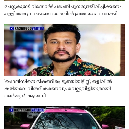
ചേറ്റുകുണ്ട് റിസോർട്ട് പദ്ധതി പുനരുജ്ജീവിപ്പിക്കണം;
പള്ളിക്കര ഗ്രാമപഞ്ചായത്തിൽ പ്രമേയം പാസാക്കി
'പൊലീസിനെ ഭീഷണിപ്പെടുത്തിയിട്ടില്ല'; ഒളിവിൽ
കഴിയവേ വിശദീകരണവും വെല്ലുവിളിയുമായി
അർജുൻ ആയങ്കി