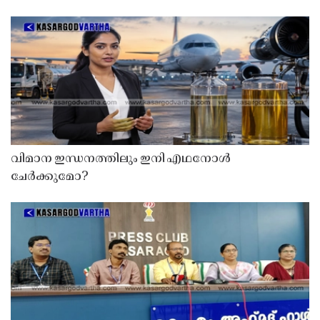
വിമാന ഇന്ധനത്തിലും ഇനി എഥനോൾ
ചേർക്കുമോ?