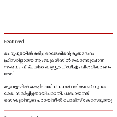
Featured
ചെറുപുഴയിൽ മരിച്ച രാജേഷിൻ്റെ മൃതദേഹം
ഫ്രീസറില്ലാത്ത ആംബുലൻസിൽ കൊണ്ടുപോയ
സംഭവം; വീഴ്ചയിൽ കണ്ണൂർ എഡിഎം വിശദീകരണം
തേടി
കുമ്പളയിൽ കെട്ടിടത്തിന് നമ്പർ ലഭിക്കാൻ വ്യാജ
രേഖ സമർപ്പിച്ചതായി പരാതി; പഞ്ചായത്ത്
സെക്രട്ടറിയുടെ പരാതിയിൽ പൊലീസ് കേസെടുത്തു