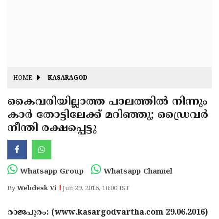
Fitr
May
Day
Eid
Al
Independence
Ad'ha
Day
Onam
HOME
KASARAGOD
J&K
State
കൈവരിയില്ലാത്ത പാലത്തില്‍ നിന്നും
Haryana
കാര്‍ തോട്ടിലേക്ക് മറിഞ്ഞു; ഡ്രൈവര്‍
Assembly
State
Diwali
നീന്തി രക്ഷപ്പെട്ടു
Elections
Assembly
Christmas
Elections
New-
Year
Republic
Whatsapp Group
Whatsapp Channel
Day
Budget
By
Webdesk Vi
Jun 29, 2016, 10:00 IST
Delhi
രാജപുരം: (www.kasargodvartha.com 29.06.2016)