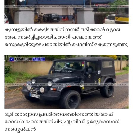
കുമ്പളയിൽ കെട്ടിടത്തിന് നമ്പർ ലഭിക്കാൻ വ്യാജ
രേഖ സമർപ്പിച്ചതായി പരാതി; പഞ്ചായത്ത്
സെക്രട്ടറിയുടെ പരാതിയിൽ പൊലീസ് കേസെടുത്തു
ദുരിതാശ്വാസ പ്രവർത്തനത്തിനെത്തിയ ഓഫ്
റോഡ് വാഹനത്തിന് പിഴ; എംവിഡി ഉദ്യോഗസ്ഥന്
സസ്പെൻഷൻ