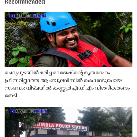
Recommended
ചെറുപുഴയിൽ മരിച്ച രാജേഷിൻ്റെ മൃതദേഹം
ഫ്രീസറില്ലാത്ത ആംബുലൻസിൽ കൊണ്ടുപോയ
സംഭവം; വീഴ്ചയിൽ കണ്ണൂർ എഡിഎം വിശദീകരണം
തേടി