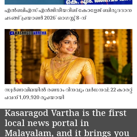
എൽബിഎസ് എൻജിനീയറിങ് കോളേജ് ബിരുദദാന
ചടങ്ങ് 'പ്രയാൺ 2026' ഓഗസ്റ്റ് 8-ന്
സ്വർണവിലയിൽ രണ്ടാം ദിനവും വർധനവ്; 22 കാരറ്റ്
പവന് 1,09,920 രൂപയായി
Kasaragod Vartha is the first
local news portal in
Malayalam, and it brings you