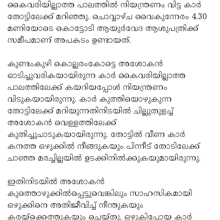
Election
Maha
കൈവരിയില്ലാത്ത പാലത്തില്‍ നിയന്ത്രണം വിട്ട കാര്‍
തോട്ടിലേക്ക് മറിഞ്ഞു. ചൊവ്വാഴ്ച വൈകുന്നേരം 4.30
Shivarathri
International
മണിയോടെ കൊട്ടോടി ആയുര്‍വേദ ആശുപത്രിക്ക്
Women's
Anti-
സമീപമാണ് അപകടം ഉണ്ടായത്.
Day
Drug
Attukal
കുണ്ടംകുഴി കൊല്ലരംകോട്ടെ അശോകന്‍
Campaign
Pongala
Holi
ഓടിച്ചുവരികയായിരുന്ന കാര്‍ കൈവരിയില്ലാത്ത
പാലത്തിലേക്ക് കയറിയപ്പോള്‍ നിയന്ത്രണം
2025
2025
IPL
വിടുകയായിരുന്നു. കാര്‍ കുത്തിയൊഴുകുന്ന
2025
Eid
തോട്ടിലേക്ക് മറിയുന്നതിനിടയില്‍ ചില്ലുതുളച്ച്
അശോകന്‍ വെള്ളത്തിലേക്ക്
Al-
Waqf
കുതിച്ചുചാടുകയായിരുന്നു. തോട്ടില്‍ വീണ കാര്‍
Fitr
Bill
Vishu
കനത്ത ഒഴുക്കില്‍ നീങ്ങുകയും പിന്നീട് തോടിലേക്ക്
ചാഞ്ഞ മരച്ചില്ലയില്‍ ഉടക്കിനില്‍ക്കുകയുമായിരുന്നു.
2025
Controversy
Festival
Good
2025
Friday
Easter
ഇതിനിടയില്‍ അശോകന്‍
കുത്തൊഴുക്കില്‍പ്പെട്ടുവെങ്കിലും സാഹസികമായി
Observance
Sunday
By-
ഒഴുക്കിനെ അതിജീവിച്ച് നീന്തുകയും
2025
2025
Election
Bihar
കരയ്‌ക്കെത്തുകയും ചെയ്തു. ഒഴുകിപ്പോയ കാര്‍