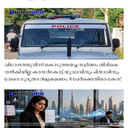
വിദേശത്തുനിന്ന് കൊടുത്തയച്ച സ്വർണം തിരികെ
നൽകിയില്ല; കാസർകോട്ട് യുവാവിനും പിതാവിനും
നേരെ ഗുരുതര ആക്രമണം; 4 പേർക്കെതിരെ കേസ്