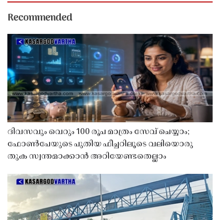
Recommended
ദിവസവും വെറും 100 രൂപ മാത്രം സേവ് ചെയ്യാം;
ഫോൺപേയുടെ പുതിയ ഫീച്ചറിലൂടെ വലിയൊരു
തുക സ്വന്തമാക്കാൻ അറിയേണ്ടതെല്ലാം