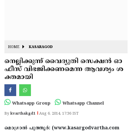
Fitr
May
Day
Eid
Al
Independence
Ad'ha
Day
Onam
HOME
KASARAGOD
J&K
State
നെല്ലിക്കുന്ന് വൈദ്യുതി സെക്ഷന്‍ ഓ
Haryana
ഫീസ് വിഭജിക്കണമെന്ന ആവശ്യം ശ
Assembly
State
Diwali
ക്തമായി
Elections
Assembly
Christmas
Elections
New-
Year
Republic
Whatsapp Group
Whatsapp Channel
Day
Budget
By
kvarthakgd1
Aug 6, 2014, 17:36 IST
Delhi
മൊഗ്രാല്‍ പുത്തൂര്‍: (www.kasargodvartha.com