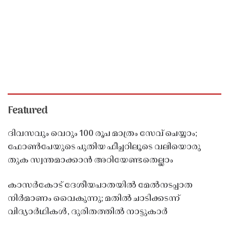
Featured
ദിവസവും വെറും 100 രൂപ മാത്രം സേവ് ചെയ്യാം;
ഫോൺപേയുടെ പുതിയ ഫീച്ചറിലൂടെ വലിയൊരു
തുക സ്വന്തമാക്കാൻ അറിയേണ്ടതെല്ലാം
കാസർകോട് ദേശീയപാതയിൽ മേൽനടപ്പാത
നിർമാണം വൈകുന്നു; മതിൽ ചാടിക്കടന്ന്
വിദ്യാർഥികൾ, ദുരിതത്തിൽ നാട്ടുകാർ