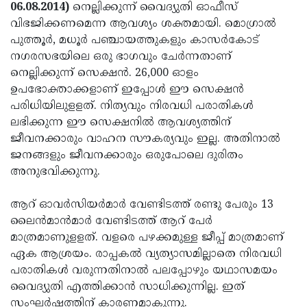
Election
Maha
06.08.2014)
നെല്ലിക്കുന്ന് വൈദ്യുതി ഓഫീസ്
വിഭജിക്കണമെന്ന ആവശ്യം ശക്തമായി. മൊഗ്രാല്‍
Shivarathri
International
പുത്തൂര്‍, മധൂര്‍ പഞ്ചായത്തുകളും കാസര്‍കോട്
Women's
Anti-
നഗരസഭയിലെ ഒരു ഭാഗവും ചേര്‍ന്നതാണ്
നെല്ലിക്കുന്ന് സെക്ഷന്‍. 26,000 ഓളം
Day
Drug
Attukal
ഉപഭോക്താക്കളാണ് ഇപ്പോള്‍ ഈ സെക്ഷന്‍
Campaign
Pongala
Holi
പരിധിയിലുളളത്. നിത്യവും നിരവധി പരാതികള്‍
ലഭിക്കുന്ന ഈ സെക്ഷനില്‍ ആവശ്യത്തിന്
2025
2025
IPL
ജീവനക്കാരും വാഹന സൗകര്യവും ഇല്ല. അതിനാല്‍
2025
Eid
ജനങ്ങളും ജീവനക്കാരും ഒരുപോലെ ദുരിതം
അനുഭവിക്കുന്നു.
Al-
Waqf
Fitr
Bill
Vishu
ആറ് ഓവര്‍സിയര്‍മാര്‍ വേണ്ടിടത്ത് രണ്ടു പേരും 13
ലൈന്‍മാന്‍മാര്‍ വേണ്ടിടത്ത് ആറ് പേര്‍
2025
Controversy
Festival
Good
മാത്രമാണുളളത്. വളരെ പഴക്കമുള്ള ജീപ്പ് മാത്രമാണ്
2025
Friday
Easter
ഏക ആശ്രയം. രാപ്പകല്‍ വ്യത്യാസമില്ലാതെ നിരവധി
പരാതികള്‍ വരുന്നതിനാല്‍ പലപ്പോഴും യഥാസമയം
Observance
Sunday
By-
വൈദ്യുതി എത്തിക്കാന്‍ സാധിക്കുന്നില്ല. ഇത്
2025
2025
Election
Bihar
സംഘര്‍ഷത്തിന് കാരണമാകുന്നു.