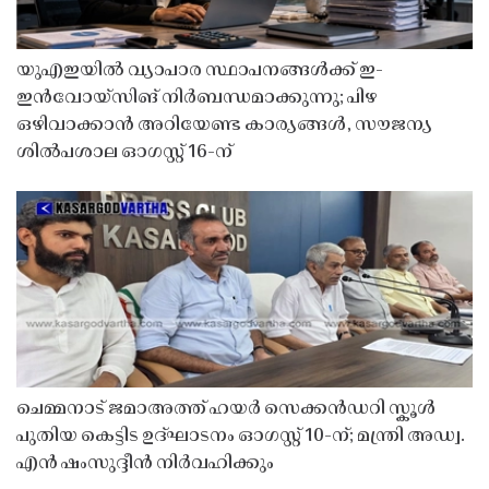
യുഎഇയിൽ വ്യാപാര സ്ഥാപനങ്ങൾക്ക് ഇ-
ഇൻവോയ്സിങ് നിർബന്ധമാക്കുന്നു; പിഴ
ഒഴിവാക്കാൻ അറിയേണ്ട കാര്യങ്ങൾ, സൗജന്യ
ശിൽപശാല ഓഗസ്റ്റ് 16-ന്
ചെമ്മനാട് ജമാഅത്ത് ഹയർ സെക്കൻഡറി സ്കൂൾ
പുതിയ കെട്ടിട ഉദ്ഘാടനം ഓഗസ്റ്റ് 10-ന്; മന്ത്രി അഡ്വ.
എൻ ഷംസുദ്ദീൻ നിർവഹിക്കും