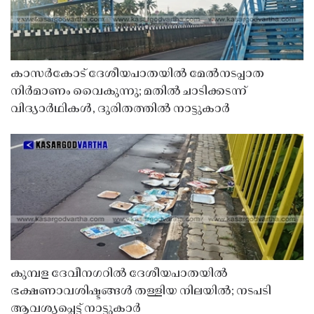
കാസർകോട് ദേശീയപാതയിൽ മേൽനടപ്പാത
നിർമാണം വൈകുന്നു; മതിൽ ചാടിക്കടന്ന്
വിദ്യാർഥികൾ, ദുരിതത്തിൽ നാട്ടുകാർ
കുമ്പള ദേവീനഗറിൽ ദേശീയപാതയിൽ
ഭക്ഷണാവശിഷ്ടങ്ങൾ തള്ളിയ നിലയിൽ; നടപടി
ആവശ്യപ്പെട്ട് നാട്ടുകാർ