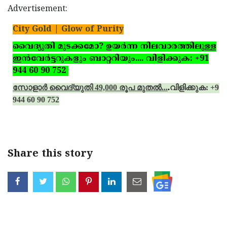
Advertisement:
City Gold | Glow of Purity
വൈദ്യുതി മുടക്കമോ? ഉയര്‍ന്ന നിലവാരത്തിലുള്ള
ഇന്‍വേര്‍ട്ടറുകളും ബാറ്ററിയും.... വിളിക്കുക: +91
944 60 90 752
സോളാര്‍ വൈദ്യുതി 49,000 രൂപ മുതല്‍...
.
വിളിക്കുക: +91
944 60 90 752
Share this story