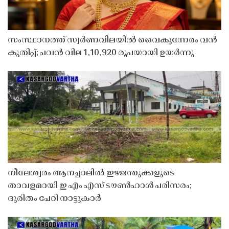
സംസ്ഥാനത്ത് സ്വർണവിലയിൽ വൈകുന്നേരം വൻ
കുതിപ്പ്; പവൻ വില 1,10,920 രൂപയായി ഉയർന്നു
നീലേശ്വരം ആനച്ചാലിൽ ഇഴജന്തുക്കളുടെ
താവളമായി ഇ എം എസ് ടൗൺഹാൾ പരിസരം;
ദുരിതം പേറി നാട്ടുകാർ