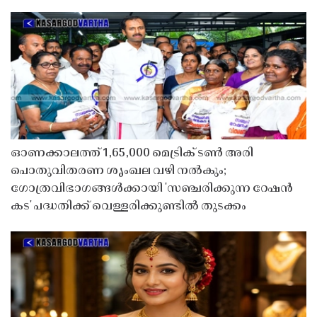
ഓണക്കാലത്ത് 1,65,000 മെട്രിക് ടൺ അരി
പൊതുവിതരണ ശൃംഖല വഴി നൽകും;
ഗോത്രവിഭാഗങ്ങൾക്കായി 'സഞ്ചരിക്കുന്ന റേഷൻ
കട' പദ്ധതിക്ക് വെള്ളരിക്കുണ്ടിൽ തുടക്കം