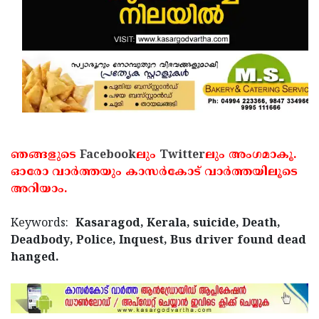
Updates
Assembly
Kerala
Polls
Local
Look
Body
Back
Election
2025
ഞങ്ങളുടെ
Facebook
ലും
Twitter
ലും അംഗമാകൂ.
ഓരോ വാര്‍ത്തയും കാസര്‍കോട് വാര്‍ത്തയിലൂടെ
അറിയാം.
Keywords:
Kasaragod, Kerala, suicide, Death,
Deadbody, Police, Inquest, Bus driver found dead
hanged.