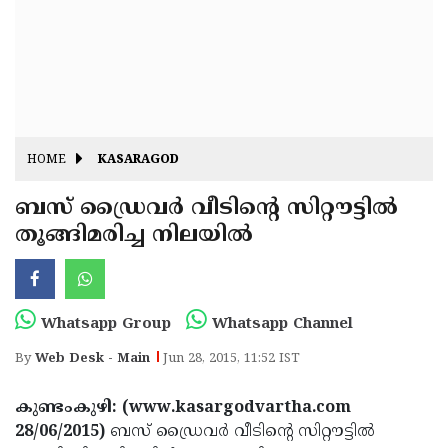
Fitr
May
Day
Eid
Al
Independence
Ad'ha
Day
Onam
HOME
KASARAGOD
J&K
State
ബസ് ഡ്രൈവര്‍ വീടിന്റെ സിറ്റൗട്ടില്‍
Haryana
തൂങ്ങിമരിച്ച നിലയില്‍
Assembly
State
Diwali
Elections
Assembly
Christmas
Elections
New-
Whatsapp Group
Whatsapp Channel
Year
Republic
By
Web Desk - Main
Jun 28, 2015, 11:52 IST
Day
Budget
കുണ്ടംകുഴി: (www.kasargodvartha.com
Delhi
28/06/2015)
ബസ് ഡ്രൈവര്‍ വീടിന്റെ സിറ്റൗട്ടില്‍