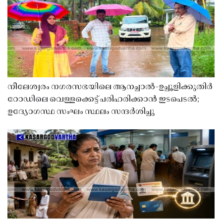
നീലേശ്വരം നഗരസഭയിലെ ആനച്ചാൽ-ഉച്ചൂളിക്കുതിർ
റോഡിലെ വെള്ളക്കെട്ട് പരിഹരിക്കാൻ ഇടപെടൽ;
ഉദ്യോഗസ്ഥ സംഘം സ്ഥലം സന്ദർശിച്ചു