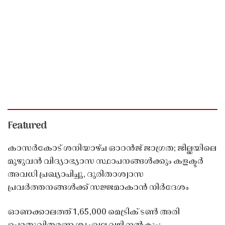
Featured
കാസർകോട് ശനിയാഴ്ച ഓറൻജ് ജാഗ്രത; ജില്ലയിലെ
മുഴുവൻ വിദ്യാഭ്യാസ സ്ഥാപനങ്ങൾക്കും കളക്ടർ
അവധി പ്രഖ്യാപിച്ചു, ദുരിതാശ്വാസ
പ്രവർത്തനങ്ങൾക്ക് സജ്ജമാകാൻ നിർദേശം
ഓണക്കാലത്ത് 1,65,000 മെട്രിക് ടൺ അരി