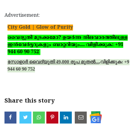
Advertisement:
City Gold | Glow of Purity
വൈദ്യുതി മുടക്കമോ? ഉയര്‍ന്ന നിലവാരത്തിലുള്ള
ഇന്‍വേര്‍ട്ടറുകളും ബാറ്ററിയും.... വിളിക്കുക: +91
944 60 90 752
സോളാര്‍ വൈദ്യുതി 49,000 രൂപ മുതല്‍...
.
വിളിക്കുക: +91
944 60 90 752
Share this story