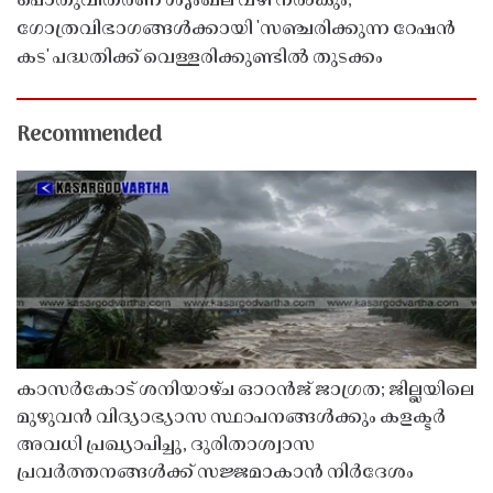
പൊതുവിതരണ ശൃംഖല വഴി നൽകും;
ഗോത്രവിഭാഗങ്ങൾക്കായി 'സഞ്ചരിക്കുന്ന റേഷൻ
കട' പദ്ധതിക്ക് വെള്ളരിക്കുണ്ടിൽ തുടക്കം
Recommended
കാസർകോട് ശനിയാഴ്ച ഓറൻജ് ജാഗ്രത; ജില്ലയിലെ
മുഴുവൻ വിദ്യാഭ്യാസ സ്ഥാപനങ്ങൾക്കും കളക്ടർ
അവധി പ്രഖ്യാപിച്ചു, ദുരിതാശ്വാസ
പ്രവർത്തനങ്ങൾക്ക് സജ്ജമാകാൻ നിർദേശം