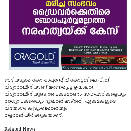
ബദിയടുക്ക കോ-ഓപ്പറേറ്റീവ് കോളജിലെ പി.ജി
വിദ്യാര്‍ത്ഥിനിയാണ് മരണപ്പെട്ട ഉഷാലത.
വിദ്യാര്‍ത്ഥിനിയുടെ അപകടമരണം സഹപാഠികളെയും
അധ്യാപകരെയും ദു:ഖത്തിലാഴ്ത്തി. ഏകമകളുടെ
വിയോഗം കുടുംബത്തെയും
തളര്‍ത്തിയിരിക്കുകയാണ്.
Related News: