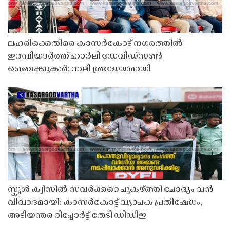
ലഹരിക്കെതിരെ കാസർകോട് നഗരത്തിൽ
ഇരമ്പിയാർത്ത് ഹാർലി ഡേവിഡ്‌സൺ
ബൈക്കുകൾ; റാലി ശ്രദ്ധേയമായി
സ്കൂൾ ക്വിസിൽ സവർക്കറെ പുകഴ്ത്തി ചോദ്യം വൻ
വിവാദമായി: കാസർകോട്ട് വ്യാപക പ്രതിഷേധം,
അടിയന്തര റിപ്പോർട്ട് തേടി ഡിഡിഇ