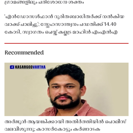
ഗ്രാമങ്ങളിലും പരിശോധന ശക്തം
‘എൻഡോസൾഫാൻ ദുരിതബാധിതർക്ക് നൽകിയ
വാക്ക് പാലിച്ചു’; സ്നേഹസാന്ത്വനം പദ്ധതിക്ക് 14.40
കോടി, സ്വാഗതം ചെയ്ത് കല്ലട്ര മാഹിൻ എംഎൽഎ
Recommended
അർജുൻ ആയങ്കിക്കായി അതിർത്തിയിൽ പൊലീസ്
വലവീശുന്നു; കാസർകോട്ടും കർണാടക