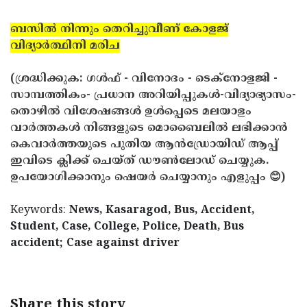
ബസില്‍ നിന്നും തെറിച്ചുവീണ് കോളജ്
വിദ്യാര്‍ത്ഥിനി മരിച
(ശ്രദ്ധിക്കുക: ഗൾഫ് - വിനോദം - ടെക്നോളജി -
സാമ്പത്തികം- പ്രധാന അറിയിപ്പുകൾ-വിദ്യാഭ്യാസം-
തൊഴിൽ വിശേഷങ്ങൾ ഉൾപ്പെടെ മലയാളം
വാർത്തകൾ നിങ്ങളുടെ മൊബൈലിൽ ലഭിക്കാൻ
കെവാർത്തയുടെ പുതിയ ആൻഡ്രോയിഡ് ആപ്പ്
ഇവിടെ ക്ലിക്ക് ചെയ്ത് ഡൗൺലോഡ് ചെയ്യുക.
ഉപയോഗിക്കാനും ഷെയർ ചെയ്യാനും എളുപ്പം 😊)
Keywords:
News, Kasaragod, Bus, Accident,
Student, Case, College, Police, Death, Bus
accident; Case against driver
Share this story