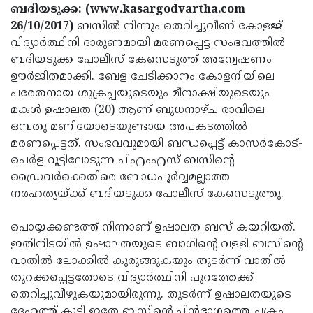
Election
Maha
ബദിയടുക്ക: (www.kasargodvartha.com
26/10/2017)
ബസില്‍ നിന്നും തെറിച്ചുവീണ് കോളജ്
Shivarathri
International
വിദ്യാര്‍ത്ഥിനി ദാരുണമായി മരണപ്പെട്ട സംഭവത്തില്‍
Women's
Anti-
ബദിയടുക്ക പോലീസ് കേസെടുത്ത് അന്വേഷണം
ഊര്‍ജിതമാക്കി. ബേള ചേടിക്കാനം കോളനിയിലെ
Day
Drug
Attukal
പരേതനായ ശുക്രപ്പയുടെയും മീനാക്ഷിയുടെയും
Campaign
Pongala
Holi
മകള്‍ ഉഷാലത (20) ആണ് ബുധനാഴ്ച രാവിലെ
ഒമ്പതു മണിയോടെയുണ്ടായ അപകടത്തില്‍
2025
2025
IPL
മരണപ്പെട്ടത്. സംഭവവുമായി ബന്ധപ്പെട്ട് കാസര്‍കോട്-
2025
Eid
പെര്‍ള റൂട്ടിലോടുന്ന പിഎംഎസ് ബസിന്റെ
ഡ്രൈവര്‍ക്കെതിരെ ബോധപൂര്‍വ്വമല്ലാത്ത
Al-
Waqf
നരഹത്യയ്ക്ക് ബദിയടുക്ക പോലീസ് കേസെടുത്തു.
Fitr
Bill
Vishu
പൊയ്യക്കണ്ടത്ത് നിന്നാണ് ഉഷാലത ബസ് കയറിയത്.
2025
Controversy
Festival
Good
ഇതിനിടയില്‍ ഉഷാലതയുടെ ബാഗിന്റെ വള്ളി ബസിന്റെ
2025
Friday
Easter
വാതില്‍ ലോക്കില്‍ കുരുങ്ങുകയും തുടര്‍ന്ന് വാതില്‍
തുറക്കപ്പെട്ടതോടെ വിദ്യാര്‍ത്ഥിനി പുറത്തേക്ക്
Observance
Sunday
By-
തെറിച്ചുവീഴുകയുമായിരുന്നു. തുടര്‍ന്ന് ഉഷാലതയുടെ
2025
2025
Election
Bihar
ദേഹത്ത് കൂടി ഇതേ ബസിന്റെ പിന്‍ഭാഗത്തെ ചക്രം