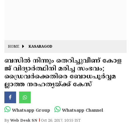
Fitr
May
Day
Eid
Al
Independence
Ad'ha
Day
Onam
HOME
KASARAGOD
J&K
State
ബസില്‍ നിന്നും തെറിച്ചുവീണ് കോള
Haryana
ജ് വിദ്യാര്‍ത്ഥിനി മരിച്ച സംഭവം;
Assembly
State
Diwali
ഡ്രൈവര്‍ക്കെതിരെ ബോധപൂര്‍വ്വമ
Elections
Assembly
Christmas
ല്ലാത്ത നരഹത്യയ്ക്ക് കേസ്
Elections
New-
Year
Republic
Whatsapp Group
Whatsapp Channel
Day
Budget
By
Web Desk SN
Oct 26, 2017, 10:55 IST
Delhi