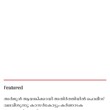
Featured
അർജുൻ ആയങ്കിക്കായി അതിർത്തിയിൽ പൊലീസ്
വലവീശുന്നു; കാസർകോട്ടും കർണാടക