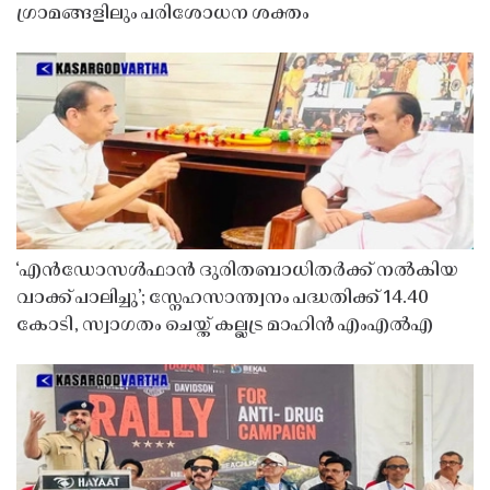
ഗ്രാമങ്ങളിലും പരിശോധന ശക്തം
‘എൻഡോസൾഫാൻ ദുരിതബാധിതർക്ക് നൽകിയ
വാക്ക് പാലിച്ചു’; സ്നേഹസാന്ത്വനം പദ്ധതിക്ക് 14.40
കോടി, സ്വാഗതം ചെയ്ത് കല്ലട്ര മാഹിൻ എംഎൽഎ