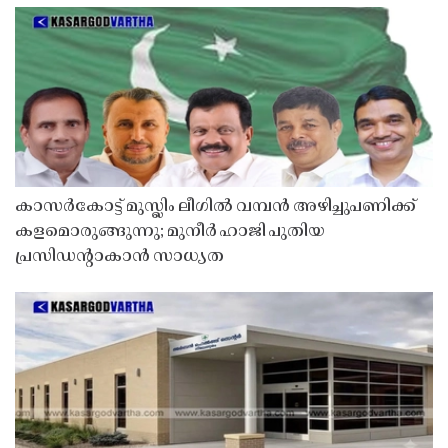
കാസർകോട്ട് മുസ്ലിം ലീഗിൽ വമ്പൻ അഴിച്ചുപണിക്ക്
കളമൊരുങ്ങുന്നു; മുനീർ ഹാജി പുതിയ
പ്രസിഡൻ്റാകാൻ സാധ്യത