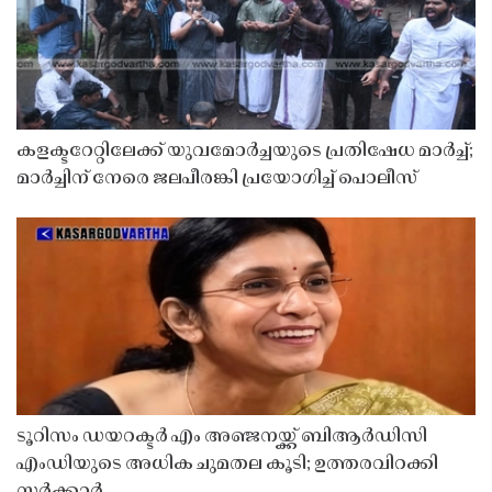
കളക്ടറേറ്റിലേക്ക് യുവമോർച്ചയുടെ പ്രതിഷേധ മാർച്ച്;
മാർച്ചിന് നേരെ ജലപീരങ്കി പ്രയോഗിച്ച് പൊലീസ്
ടൂറിസം ഡയറക്ടർ എം അഞ്ജനയ്ക്ക് ബിആർഡിസി
എംഡിയുടെ അധിക ചുമതല കൂടി; ഉത്തരവിറക്കി
സർക്കാർ