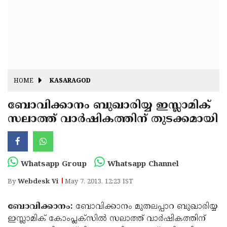
Fitr
May
Day
Eid
Al
Independence
Ad'ha
Day
Onam
HOME
KASARAGOD
J&K
State
ബോവിക്കാനം ബുഖാരിയ്യ ഇസ്ലാമിക്
Haryana
സലാത്ത് വാര്‍ഷികത്തിന് തുടക്കമായി
Assembly
State
Diwali
Elections
Assembly
Christmas
Elections
New-
Whatsapp Group
Whatsapp Channel
Year
Republic
By
Webdesk Vi
May 7, 2013, 12:23 IST
Day
Budget
ബോവിക്കാനം:
ബോവിക്കാനം മുതലപ്പാറ ബുഖാരിയ്യ
Delhi
ഇസ്ലാമിക് കോംപ്ലക്‌സില്‍ സലാത്ത് വാര്‍ഷികത്തിന്