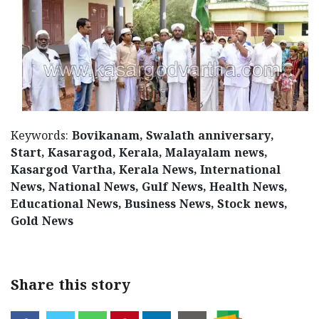
Updates
Assembly
Kerala
Polls
Local
Look
Body
Back
Election
2025
Keywords:
Bovikanam, Swalath anniversary,
Start, Kasaragod, Kerala, Malayalam news,
Kasargod Vartha, Kerala News, International
News, National News, Gulf News, Health News,
Educational News, Business News, Stock news,
Gold News
Share this story