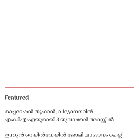
Featured
ഓപ്പറേഷൻ തൂഫാൻ; വിദ്യാനഗറിൽ
എംഡിഎംഎയുമായി 3 യുവാക്കൾ അറസ്റ്റിൽ
ഇന്ത്യൻ റെയിൽവേയിൽ ജോലി വാഗ്ദാനം ചെയ്ത്