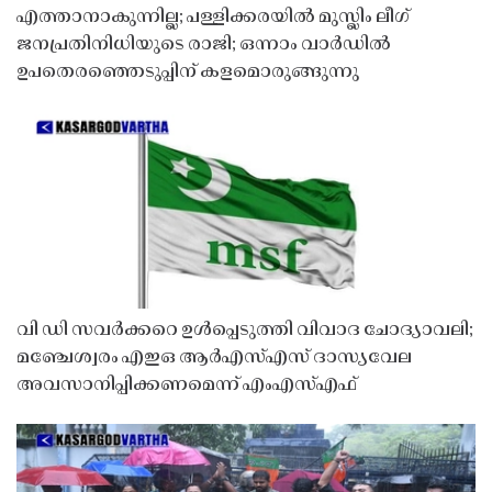
എത്താനാകുന്നില്ല; പള്ളിക്കരയിൽ മുസ്ലിം ലീഗ്
ജനപ്രതിനിധിയുടെ രാജി; ഒന്നാം വാർഡിൽ
ഉപതെരഞ്ഞെടുപ്പിന് കളമൊരുങ്ങുന്നു
വി ഡി സവർക്കറെ ഉൾപ്പെടുത്തി വിവാദ ചോദ്യാവലി;
മഞ്ചേശ്വരം എഇഒ ആർഎസ്എസ് ദാസ്യവേല
അവസാനിപ്പിക്കണമെന്ന് എംഎസ്എഫ്