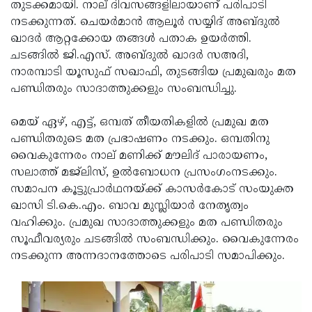
Election
തുടക്കമായി. നാല് ദിവസങ്ങളിലായാണ് പരിപാടി
Maha
നടക്കുന്നത്. ചെയര്‍മാന്‍ ആലൂര്‍ സയ്യിദ് അബ്ദുല്‍
Shivarathri
International
ഖാദര്‍ ആറ്റക്കോയ തങ്ങള്‍ പതാക ഉയര്‍ത്തി.
Women's
ചടങ്ങില്‍ ജി.എസ്. അബ്ദുല്‍ ഖാദര്‍ സഅദി,
Anti-
നാരമ്പാടി യൂസുഫ് സഖാഫി, തുടങ്ങിയ പ്രമുഖരും മത
Day
Drug
Attukal
പണ്ഡിതരും സാദാത്തുക്കളും സംബന്ധിച്ചു.
Campaign
Pongala
Holi
മെയ് ഏഴ്, എട്ട്, ഒമ്പത്‌ തീയതികളില്‍ പ്രമുഖ മത
2025
2025
IPL
പണ്ഡിതരുടെ മത പ്രഭാഷണം നടക്കും. ഒമ്പതിനു
2025
വൈകുന്നേരം നാല് മണിക്ക് മൗലിദ് പാരായണം,
Eid
സലാത്ത് മജ്‌ലിസ്, ഉല്‍ബോധന പ്രസംഗംനടക്കും.
Al-
Waqf
സമാപന കൂട്ടുപ്രാര്‍ഥനയ്ക്ക് കാസര്‍കോട് സംയുക്ത
Fitr
Bill
ഖാസി ടി.കെ.എം. ബാവ മുസ്ലിയാര്‍ നേതൃത്വം
Vishu
വഹിക്കും. പ്രമുഖ സാദാത്തുക്കളും മത പണ്ഡിതരും
2025
Controversy
Festival
Good
സൂഫീവര്യരും ചടങ്ങില്‍ സംബന്ധിക്കും. വൈകുന്നേരം
2025
Friday
നടക്കുന്ന അന്നദാനത്തോടെ പരിപാടി സമാപിക്കും.
Easter
Observance
Sunday
By-
2025
2025
Election
Bihar