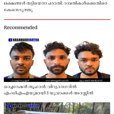
ലക്ഷങ്ങൾ തട്ടിയെന്ന പരാതി; ദമ്പതികൾക്കെതിരെ
കേസെടുത്തു
Recommended
ഓപ്പറേഷൻ തൂഫാൻ; വിദ്യാനഗറിൽ
എംഡിഎംഎയുമായി 3 യുവാക്കൾ അറസ്റ്റിൽ