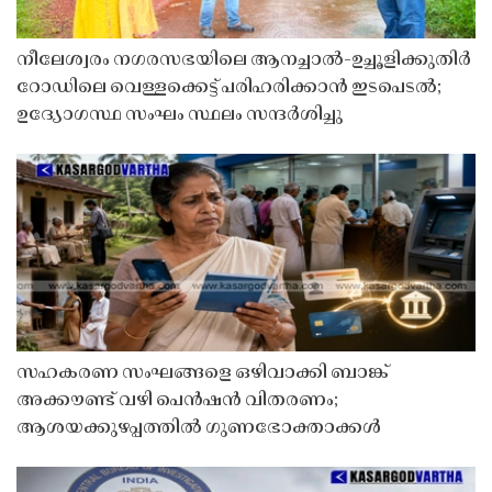
നീലേശ്വരം നഗരസഭയിലെ ആനച്ചാൽ-ഉച്ചൂളിക്കുതിർ
റോഡിലെ വെള്ളക്കെട്ട് പരിഹരിക്കാൻ ഇടപെടൽ;
ഉദ്യോഗസ്ഥ സംഘം സ്ഥലം സന്ദർശിച്ചു
സഹകരണ സംഘങ്ങളെ ഒഴിവാക്കി ബാങ്ക്
അക്കൗണ്ട് വഴി പെൻഷൻ വിതരണം;
ആശയക്കുഴപ്പത്തിൽ ഗുണഭോക്താക്കൾ