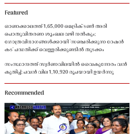
Featured
ഓണക്കാലത്ത് 1,65,000 മെട്രിക് ടൺ അരി
പൊതുവിതരണ ശൃംഖല വഴി നൽകും;
ഗോത്രവിഭാഗങ്ങൾക്കായി 'സഞ്ചരിക്കുന്ന റേഷൻ
കട' പദ്ധതിക്ക് വെള്ളരിക്കുണ്ടിൽ തുടക്കം
സംസ്ഥാനത്ത് സ്വർണവിലയിൽ വൈകുന്നേരം വൻ
കുതിപ്പ്; പവൻ വില 1,10,920 രൂപയായി ഉയർന്നു
Recommended