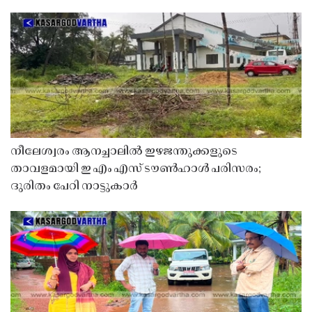
നീലേശ്വരം ആനച്ചാലിൽ ഇഴജന്തുക്കളുടെ
താവളമായി ഇ എം എസ് ടൗൺഹാൾ പരിസരം;
ദുരിതം പേറി നാട്ടുകാർ