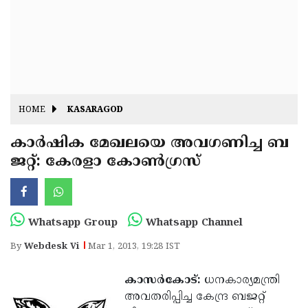
Fitr
May
Day
Eid
Al
Independence
Ad'ha
Day
Onam
HOME
KASARAGOD
J&K
State
കാര്‍ഷിക മേഖലയെ അവഗണിച്ച ബ
Haryana
ജറ്റ്: കേരളാ കോണ്‍ഗ്രസ്
Assembly
State
Diwali
Elections
Assembly
Christmas
Elections
New-
Whatsapp Group
Whatsapp Channel
Year
Republic
By
Webdesk Vi
Mar 1, 2013, 19:28 IST
Day
Budget
കാസര്‍കോട്:
ധനകാര്യമന്ത്രി
Delhi
അവതരിപ്പിച്ച കേന്ദ്ര ബജറ്റ്