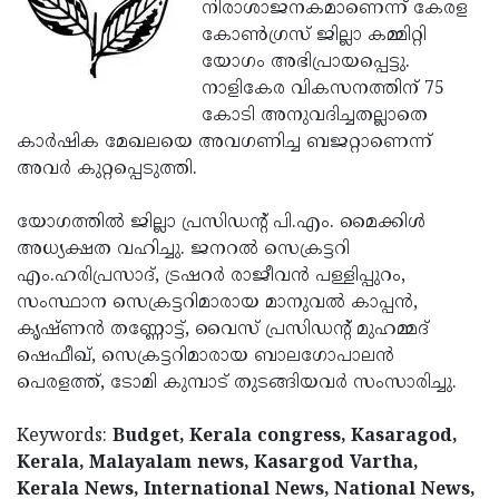
Election
നിരാശാജനകമാണെന്ന് കേരള
Maha
കോണ്‍ഗ്രസ് ജില്ലാ കമ്മിറ്റി
Shivarathri
International
യോഗം അഭിപ്രായപ്പെട്ടു.
Women's
നാളികേര വികസനത്തിന് 75
Anti-
കോടി അനുവദിച്ചതല്ലാതെ
Day
Drug
Attukal
കാര്‍ഷിക മേഖലയെ അവഗണിച്ച ബജറ്റാണെന്ന്
Campaign
Pongala
അവര്‍ കുറ്റപ്പെടുത്തി.
Holi
2025
2025
IPL
യോഗത്തില്‍ ജില്ലാ പ്രസിഡന്റ് പി.എം. മൈക്കിള്‍
2025
അധ്യക്ഷത വഹിച്ചു. ജനറല്‍ സെക്രട്ടറി
Eid
എം.ഹരിപ്രസാദ്, ട്രഷറര്‍ രാജീവന്‍ പള്ളിപ്പുറം,
Al-
Waqf
സംസ്ഥാന സെക്രട്ടറിമാരായ മാനുവല്‍ കാപ്പന്‍,
Fitr
Bill
കൃഷ്ണന്‍ തണ്ണോട്ട്, വൈസ് പ്രസിഡന്റ് മുഹമ്മദ്
Vishu
ഷെഫീഖ്, സെക്രട്ടറിമാരായ ബാലഗോപാലന്‍
2025
Controversy
Festival
Good
പെരളത്ത്, ടോമി കുമ്പാട് തുടങ്ങിയവര്‍ സംസാരിച്ചു.
2025
Friday
Easter
Keywords:
Budget, Kerala congress, Kasaragod,
Observance
Sunday
By-
Kerala, Malayalam news, Kasargod Vartha,
2025
2025
Election
Kerala News, International News, National News,
Bihar