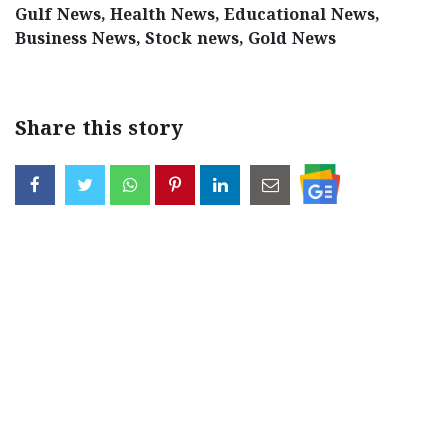
Gulf News, Health News, Educational News,
Updates
Assembly
Kerala
Business News, Stock news, Gold News
Polls
Local
Look
Body
Back
Share this story
Election
2025