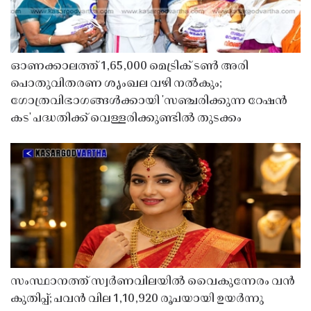
ഓണക്കാലത്ത് 1,65,000 മെട്രിക് ടൺ അരി
പൊതുവിതരണ ശൃംഖല വഴി നൽകും;
ഗോത്രവിഭാഗങ്ങൾക്കായി 'സഞ്ചരിക്കുന്ന റേഷൻ
കട' പദ്ധതിക്ക് വെള്ളരിക്കുണ്ടിൽ തുടക്കം
സംസ്ഥാനത്ത് സ്വർണവിലയിൽ വൈകുന്നേരം വൻ
കുതിപ്പ്; പവൻ വില 1,10,920 രൂപയായി ഉയർന്നു