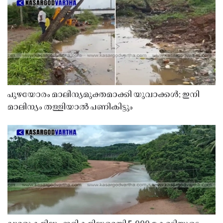
പുഴയോരം മാലിന്യമുക്തമാക്കി യുവാക്കൾ; ഇനി
മാലിന്യം തള്ളിയാൽ പണികിട്ടും