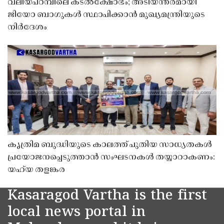
വലിയപറമ്പിലെ കടൽക്ഷോഭം; അടിയന്തരമായി
ജിയോ ബാഗുകൾ സ്ഥാപിക്കാൻ മുഖ്യമന്ത്രിയുടെ
നിർദേശം
കൃത്രിമ ബുദ്ധിയുടെ കാലത്ത് പുതിയ സാധ്യതകൾ
പ്രയോജനപ്പെടുത്താൻ സംഘടനകൾ തയ്യാറാകണം:
യഹ്‌യ തളങ്കര
Kasaragod Vartha is the first
local news portal in