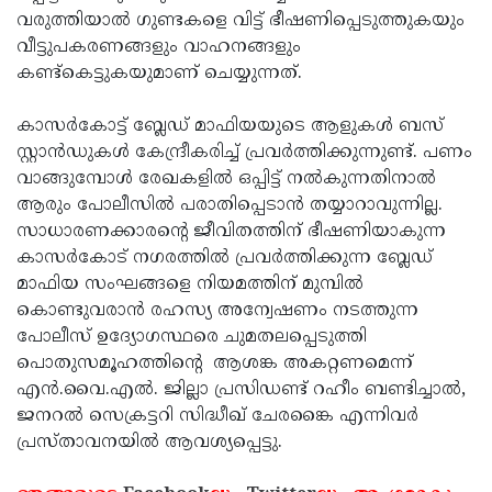
വരുത്തിയാല്‍ ഗുണ്ടകളെ വിട്ട് ഭീഷണിപ്പെടുത്തുകയും
Updates
Assembly
Kerala
വീട്ടുപകരണങ്ങളും വാഹനങ്ങളും
Polls
Local
Look
കണ്ട്‌കെട്ടുകയുമാണ് ചെയ്യുന്നത്.
Body
Back
കാസര്‍കോട്ട് ബ്ലേഡ് മാഫിയയുടെ ആളുകള്‍ ബസ്
Election
2025
സ്റ്റാന്‍ഡുകള്‍ കേന്ദ്രീകരിച്ച് പ്രവര്‍ത്തിക്കുന്നുണ്ട്. പണം
വാങ്ങുമ്പോള്‍ രേഖകളില്‍ ഒപ്പിട്ട് നല്‍കുന്നതിനാല്‍
ആരും പോലീസില്‍ പരാതിപ്പെടാന്‍ തയ്യാറാവുന്നില്ല.
സാധാരണക്കാരന്റെ ജീവിതത്തിന് ഭീഷണിയാകുന്ന
കാസര്‍കോട് നഗരത്തില്‍ പ്രവര്‍ത്തിക്കുന്ന ബ്ലേഡ്
മാഫിയ സംഘങ്ങളെ നിയമത്തിന് മുമ്പില്‍
കൊണ്ടുവരാന്‍ രഹസ്യ അന്വേഷണം നടത്തുന്ന
പോലീസ് ഉദ്യോഗസ്ഥരെ ചുമതലപ്പെടുത്തി
പൊതുസമൂഹത്തിന്റെ ആശങ്ക അകറ്റണമെന്ന്
എന്‍.വൈ.എല്‍. ജില്ലാ പ്രസിഡണ്ട് റഹീം ബണ്ടിച്ചാല്‍,
ജനറല്‍ സെക്രട്ടറി സിദ്ധീഖ് ചേരങ്കൈ എന്നിവര്‍
പ്രസ്താവനയില്‍ ആവശ്യപ്പെട്ടു.