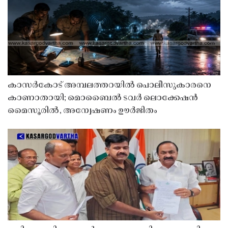
കാസർകോട് അമ്പലത്തറയിൽ പൊലീസുകാരനെ
കാണാതായി; മൊബൈൽ ടവർ ലൊക്കേഷൻ
മൈസൂരിൽ, അന്വേഷണം ഊർജിതം