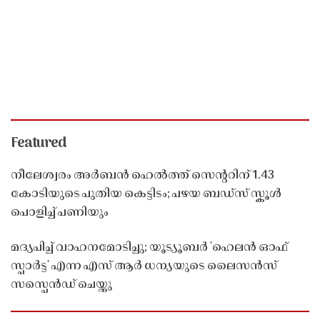
Featured
നീലേശ്വരം അർബൻ ഹെൽത്ത് സെൻ്ററിന് 1.43
കോടിയുടെ പുതിയ കെട്ടിടം; പഴയ ബഡ്സ് സ്കൂൾ
പൊളിച്ച് പണിയും
മദ്യപിച്ച് വാഹനമോടിച്ചു; യൂട്യൂബർ 'ഹെലൻ ഓഫ്
സ്പാർട്ട' എന്ന എസ് ആർ ധന്യയുടെ ലൈസൻസ്
സസ്പെൻഡ് ചെയ്തു ​​​​​​​