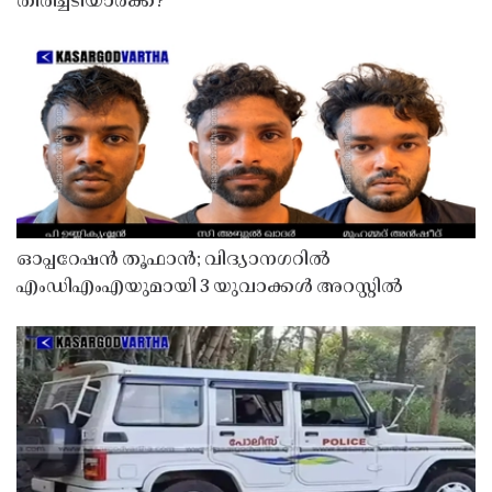
തിരിച്ചടിയാർക്ക്?
ഓപ്പറേഷൻ തൂഫാൻ; വിദ്യാനഗറിൽ
എംഡിഎംഎയുമായി 3 യുവാക്കൾ അറസ്റ്റിൽ