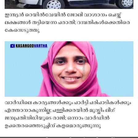
ഇന്ത്യൻ റെയിൽവേയിൽ ജോലി വാഗ്ദാനം ചെയ്ത്
ലക്ഷങ്ങൾ തട്ടിയെന്ന പരാതി; ദമ്പതികൾക്കെതിരെ
കേസെടുത്തു
വാർഡിലെ കാര്യങ്ങൾക്കും പാർട്ടി പരിപാടികൾക്കും
എത്താനാകുന്നില്ല; പള്ളിക്കരയിൽ മുസ്ലിം ലീഗ്
ജനപ്രതിനിധിയുടെ രാജി; ഒന്നാം വാർഡിൽ
ഉപതെരഞ്ഞെടുപ്പിന് കളമൊരുങ്ങുന്നു