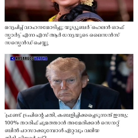
മദ്യപിച്ച് വാഹനമോടിച്ചു; യൂട്യൂബർ 'ഹെലൻ ഓഫ്
സ്പാർട്ട' എന്ന എസ് ആർ ധന്യയുടെ ലൈസൻസ്
സസ്പെൻഡ് ചെയ്തു ​​​​​​​
'ഫ്രണ്ട്' ട്രംപിന്റെ ചതി, കബളിപ്പിക്കപ്പെടുന്നത് ഇന്ത്യ;
100% താരിഫ് ചുമത്താൻ അമേരിക്കൻ സെനറ്റ്
ബിൽ പാസാക്കുമ്പോൾ ഏറ്റവും വലിയ