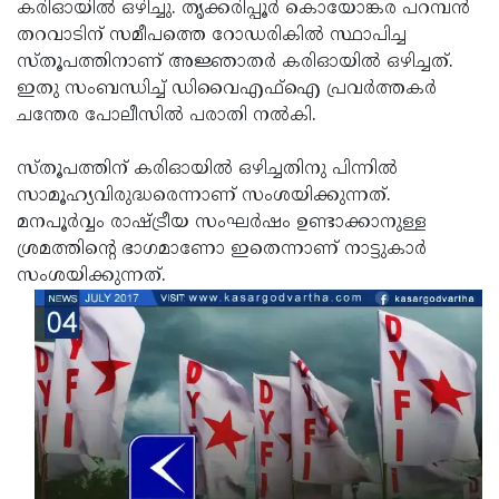
Election
കരിഓയില്‍ ഒഴിച്ചു. തൃക്കരിപ്പൂര്‍ കൊയോങ്കര പറമ്പന്‍
Maha
തറവാടിന് സമീപത്തെ റോഡരികില്‍ സ്ഥാപിച്ച
Shivarathri
International
സ്തൂപത്തിനാണ് അജ്ഞാതര്‍ കരിഓയില്‍ ഒഴിച്ചത്.
Women's
ഇതു സംബന്ധിച്ച് ഡിവൈഎഫ്‌ഐ പ്രവര്‍ത്തകര്‍
Anti-
ചന്തേര പോലീസില്‍ പരാതി നല്‍കി.
Day
Drug
Attukal
Campaign
Pongala
സ്തൂപത്തിന് കരിഓയില്‍ ഒഴിച്ചതിനു പിന്നില്‍
Holi
സാമൂഹ്യവിരുദ്ധരെന്നാണ് സംശയിക്കുന്നത്.
2025
2025
IPL
മനപൂര്‍വ്വം രാഷ്ട്രീയ സംഘര്‍ഷം ഉണ്ടാക്കാനുള്ള
2025
ശ്രമത്തിന്റെ ഭാഗമാണോ ഇതെന്നാണ് നാട്ടുകാര്‍
Eid
സംശയിക്കുന്നത്.
Al-
Waqf
Fitr
Bill
Vishu
2025
Controversy
Festival
Good
2025
Friday
Easter
Observance
Sunday
By-
2025
2025
Election
Bihar