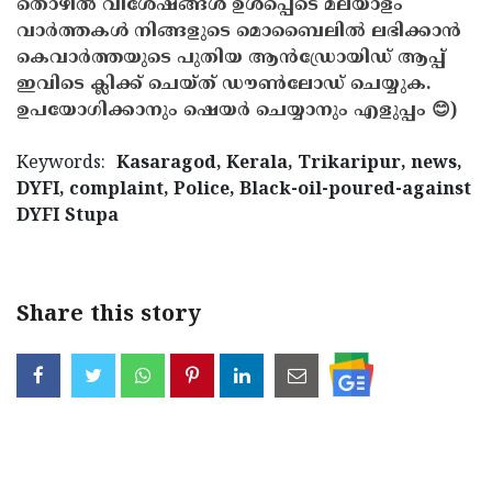
തൊഴിൽ വിശേഷങ്ങൾ ഉൾപ്പെടെ മലയാളം
വാർത്തകൾ നിങ്ങളുടെ മൊബൈലിൽ ലഭിക്കാൻ
കെവാർത്തയുടെ പുതിയ ആൻഡ്രോയിഡ് ആപ്പ്
ഇവിടെ ക്ലിക്ക് ചെയ്ത് ഡൗൺലോഡ് ചെയ്യുക.
ഉപയോഗിക്കാനും ഷെയർ ചെയ്യാനും എളുപ്പം 😊)
Keywords:
Kasaragod, Kerala, Trikaripur, news,
DYFI, complaint, Police, Black-oil-poured-against
DYFI Stupa
Share this story