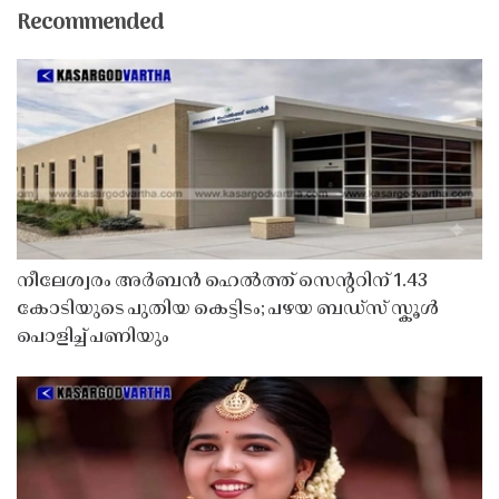
Recommended
നീലേശ്വരം അർബൻ ഹെൽത്ത് സെൻ്ററിന് 1.43
കോടിയുടെ പുതിയ കെട്ടിടം; പഴയ ബഡ്സ് സ്കൂൾ
പൊളിച്ച് പണിയും