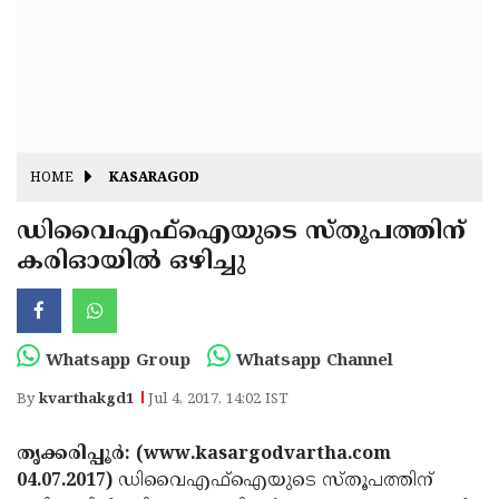
Fitr
May
Day
Eid
Al
Independence
Ad'ha
Day
Onam
HOME
KASARAGOD
J&K
State
ഡിവൈഎഫ്‌ഐയുടെ സ്തൂപത്തിന്
Haryana
കരിഓയില്‍ ഒഴിച്ചു
Assembly
State
Diwali
Elections
Assembly
Christmas
Elections
New-
Whatsapp Group
Whatsapp Channel
Year
Republic
By
kvarthakgd1
Jul 4, 2017, 14:02 IST
Day
Budget
തൃക്കരിപ്പൂര്‍: (www.kasargodvartha.com
Delhi
04.07.2017)
ഡിവൈഎഫ്‌ഐയുടെ സ്തൂപത്തിന്