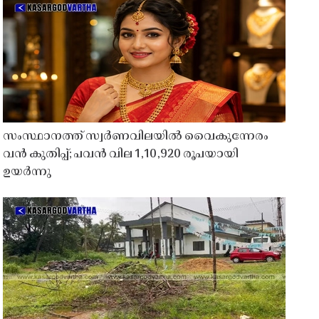
സംസ്ഥാനത്ത് സ്വർണവിലയിൽ വൈകുന്നേരം
വൻ കുതിപ്പ്; പവൻ വില 1,10,920 രൂപയായി
ഉയർന്നു