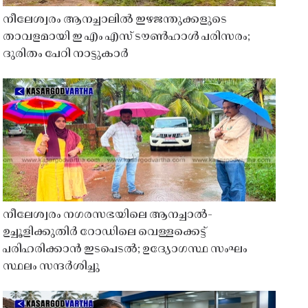
നീലേശ്വരം ആനച്ചാലിൽ ഇഴജന്തുക്കളുടെ
താവളമായി ഇ എം എസ് ടൗൺഹാൾ പരിസരം;
ദുരിതം പേറി നാട്ടുകാർ
നീലേശ്വരം നഗരസഭയിലെ ആനച്ചാൽ-
ഉച്ചൂളിക്കുതിർ റോഡിലെ വെള്ളക്കെട്ട്
പരിഹരിക്കാൻ ഇടപെടൽ; ഉദ്യോഗസ്ഥ സംഘം
സ്ഥലം സന്ദർശിച്ചു