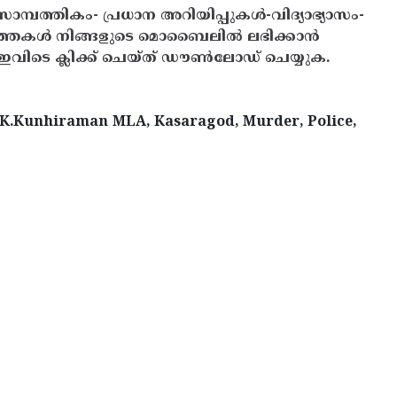
സാമ്പത്തികം- പ്രധാന അറിയിപ്പുകൾ-വിദ്യാഭ്യാസം-
ത്തകൾ നിങ്ങളുടെ മൊബൈലിൽ ലഭിക്കാൻ
ിടെ ക്ലിക്ക് ചെയ്ത് ഡൗൺലോഡ് ചെയ്യുക.
, K.Kunhiraman MLA, Kasaragod, Murder, Police,