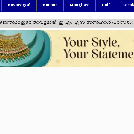
Kasaragod
Kannur
Manglore
Gulf
Keral