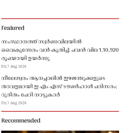
Featured
സംസ്ഥാനത്ത് സ്വർണവിലയിൽ
വൈകുന്നേരം വൻ കുതിപ്പ്; പവൻ വില 1,10,920
രൂപയായി ഉയർന്നു
Fri,7 Aug 2026
നീലേശ്വരം ആനച്ചാലിൽ ഇഴജന്തുക്കളുടെ
താവളമായി ഇ എം എസ് ടൗൺഹാൾ പരിസരം;
ദുരിതം പേറി നാട്ടുകാർ
Fri,7 Aug 2026
Recommended