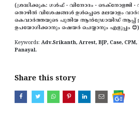
(ശ്രദ്ധിക്കുക: ഗൾഫ് - വിനോദം - ടെക്നോളജി - 
തൊഴിൽ വിശേഷങ്ങൾ ഉൾപ്പെടെ മലയാളം വാർ
കെവാർത്തയുടെ പുതിയ ആൻഡ്രോയിഡ് ആപ്പ് ഇവ
ഉപയോഗിക്കാനും ഷെയർ ചെയ്യാനും എളുപ്പം 😊)
Keywords:
Adv.Srikanth, Arrest, BJP, Case, CPM
Panayal.
Share this story