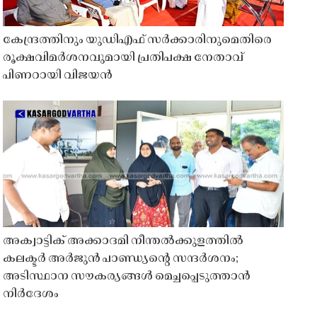
കേന്ദ്രത്തിനും യുഡിഎഫ് സർക്കാരിനുമെതിരെ
രൂക്ഷവിമർശനവുമായി പ്രതിപക്ഷ നേതാവ്
പിണറായി വിജയൻ
അക്വാട്ടിക് അക്കാദമി നീന്തൽക്കുളത്തിൽ
കലക്ടർ അർജുൻ പാണ്ഡ്യൻ്റെ സന്ദർശനം;
അടിസ്ഥാന സൗകര്യങ്ങൾ മെച്ചപ്പെടുത്താൻ
നിർദേശം