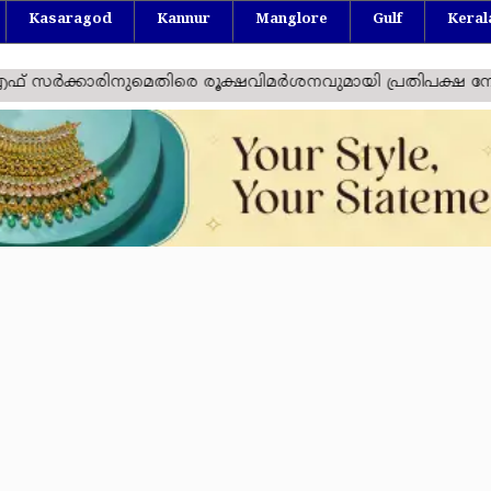
Kasaragod
Kannur
Manglore
Gulf
Keral