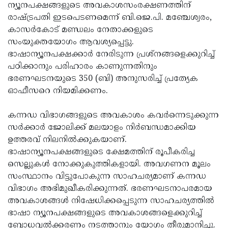
Election
Maha
ന്യൂനപക്ഷങ്ങളുടെ അവകാശസംരക്ഷണത്തിന്
രാഷ്ട്രപതി ഇടപെടണമെന്ന് ബി.ജെ.പി. മഞ്ചേശ്വരം,
Shivarathri
International
കാസര്‍കോട് മണ്ഡലം നേതാക്കളുടെ
Women's
Anti-
സംയുക്തയോഗം ആവശ്യപ്പെട്ടു.
ഭാഷാന്യൂനപക്ഷക്കാര്‍ നേരിടുന്ന പ്രശ്‌നങ്ങളെക്കുറിച്ച്
Day
Drug
Attukal
പഠിക്കാനും പരിഹാരം കാണുന്നതിനും
Campaign
Pongala
Holi
ഭരണഘടനയുടെ 350 (ബി) അനുസരിച്ച് പ്രത്യേക
ഓഫീസറെ നിയമിക്കണം.
2025
2025
IPL
2025
Eid
കന്നഡ വിഭാഗങ്ങളുടെ അവകാശം കവര്‍ന്നെടുക്കുന്ന
സര്‍ക്കാര്‍ ജോലിക്ക് മലയാളം നിര്‍ബന്ധമാക്കിയ
Al-
Waqf
ഉത്തരവ് നിലനില്‍ക്കുകയാണ്.
Fitr
Bill
Vishu
ഭാഷാന്യൂനപക്ഷങ്ങളുടെ ക്ഷേമത്തിന് രൂപീകരിച്ച
സെല്ലുകള്‍ നോക്കുകുത്തികളായി. അവഗണന മൂലം
2025
Controversy
Festival
Good
സംസ്ഥാനം വിട്ടുപോകുന്ന സാഹചര്യമാണ് കന്നഡ
2025
Friday
Easter
വിഭാഗം അഭിമുഖീകരിക്കുന്നത്. ഭരണഘടനാപരമായ
അവകാശങ്ങള്‍ നിഷേധിക്കപ്പെടുന്ന സാഹചര്യത്തില്‍
Observance
Sunday
By-
ഭാഷാ ന്യൂനപക്ഷങ്ങളുടെ അവകാശങ്ങളെക്കുറിച്ച്
2025
2025
Election
Bihar
ബോധവല്‍ക്കരണം നടത്താനും യോഗം തീരുമാനിച്ചു.