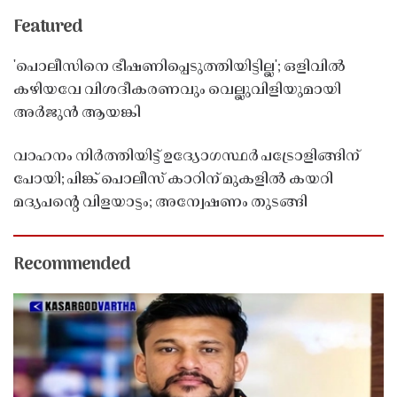
Featured
'പൊലീസിനെ ഭീഷണിപ്പെടുത്തിയിട്ടില്ല'; ഒളിവിൽ
കഴിയവേ വിശദീകരണവും വെല്ലുവിളിയുമായി
അർജുൻ ആയങ്കി
വാഹനം നിർത്തിയിട്ട് ഉദ്യോഗസ്ഥർ പട്രോളിങ്ങിന്
പോയി; പിങ്ക് പൊലീസ് കാറിന് മുകളിൽ കയറി
മദ്യപൻ്റെ വിളയാട്ടം; അന്വേഷണം തുടങ്ങി
Recommended