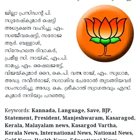
Updates
Assembly
Kerala
ജില്ലാ പ്രസിഡന്റ് പി.
Polls
Local
Look
സുരേഷ്‌കുമാര്‍ ഷെട്ടി
അധ്യക്ഷത വഹിച്ചു. എം.
Body
Back
സഞ്ജീവഷെട്ടി, സരോജ
Election
2025
ആര്‍. ബള്ളാള്‍,
സ്‌നേഹലത ദിവാകര്‍,
പ്രമീള സി. നായ്ക്, എം.പി.
രാമപ്പ, എം. ഷൈലജഭട്ട്,
വിജയ്കുമാര്‍ റൈ, കെ.പി. വത്സരാജ്, എം. സുധാമ,
അഡ്വ. നവീന്‍രാജ്, സദാശിവ ചേരോല്‍ തുടങ്ങിയവര്‍
സംസാരിച്ചു. അഡ്വ. കെ. ശ്രീകാന്ത് സ്വാഗതവും എസ്.
കുമാര്‍ നന്ദിയും പറഞ്ഞു.
Keywords:
Kannada, Language, Save, BJP,
Statement, President, Manjeshwaram, Kasaragod,
Kerala, Malayalam news, Kasargod Vartha,
Kerala News, International News, National News,