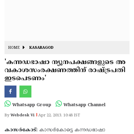
Fitr
May
Day
Eid
Al
Independence
Ad'ha
Day
Onam
HOME
KASARAGOD
J&K
State
'കന്നഡഭാഷാ ന്യൂനപക്ഷങ്ങളുടെ അ
Haryana
വകാശസംരക്ഷണത്തിന് രാഷ്ട്രപതി
Assembly
State
Diwali
ഇടപെടണം'
Elections
Assembly
Christmas
Elections
New-
Year
Republic
Whatsapp Group
Whatsapp Channel
Day
Budget
By
Webdesk Vi
Apr 22, 2013, 10:48 IST
Delhi
കാസര്‍കോട്:
കാസര്‍കോട്ടെ കന്നഡഭാഷാ