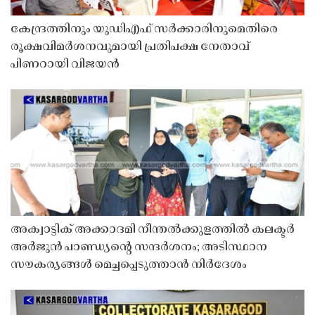
കേന്ദ്രത്തിനും യുഡിഎഫ് സർക്കാരിനുമെതിരെ
രൂക്ഷവിമർശനവുമായി പ്രതിപക്ഷ നേതാവ്
പിണറായി വിജയൻ
അക്വാട്ടിക് അക്കാദമി നീന്തൽക്കുളത്തിൽ കലക്ടർ
അർജുൻ പാണ്ഡ്യൻ്റെ സന്ദർശനം; അടിസ്ഥാന
സൗകര്യങ്ങൾ മെച്ചപ്പെടുത്താൻ നിർദേശം