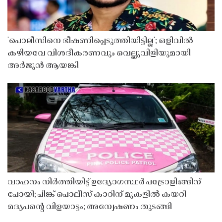
'പൊലീസിനെ ഭീഷണിപ്പെടുത്തിയിട്ടില്ല'; ഒളിവിൽ
കഴിയവേ വിശദീകരണവും വെല്ലുവിളിയുമായി
അർജുൻ ആയങ്കി
വാഹനം നിർത്തിയിട്ട് ഉദ്യോഗസ്ഥർ പട്രോളിങ്ങിന്
പോയി; പിങ്ക് പൊലീസ് കാറിന് മുകളിൽ കയറി
മദ്യപൻ്റെ വിളയാട്ടം; അന്വേഷണം തുടങ്ങി