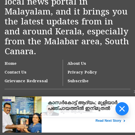
local news portal in
Malayalam, and it brings you
the latest updates from in
and around Kerala, especially
from the Malabar area, South
Canara.
Home
About Us
Contact Us
Privacy Policy
Grievance Redressal
Subscribe
'ഇന്ത്യയിലെ ഏറ്റവും വലിയ
മൂന്ന് ആശുപത്രി
ശൃംഖലകളിൽ ഒന്നായി
ആസ്റ്റർ ഡിഎം ക്വാളിറ്റി
Copyright © 2007-
2026
Kasargodvartha
കെയർ'; കാസർകോട്
ആശുപത്രിക്ക് സുപ്രധാന