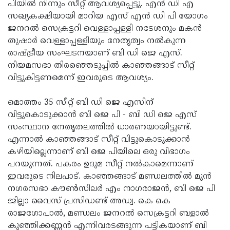
Election
പിയില്‍ നിന്നും സീറ്റ് ആവശ്യപ്പെട്ടു. എന്‍ ഡി എ
Maha
സഖ്യകക്ഷിയായി മാറിയ എസ് എന്‍ ഡി പി യോഗം
Shivarathri
International
ജനറല്‍ സെക്രട്ടറി വെള്ളാപ്പള്ളി നടേശനും മകന്‍
Women's
തുഷാര്‍ വെള്ളാപ്പള്ളിയും നേതൃത്വം നല്‍കുന്ന
Anti-
രാഷ്ട്രീയ സംഘടനയാണ് ബി ഡി ജെ എസ്.
Day
Drug
Attukal
നിയമസഭാ തിരഞ്ഞെടുപ്പില്‍ കാഞ്ഞങ്ങാട് സീറ്റ്
Campaign
Pongala
വിട്ടുകിട്ടണമെന്ന് ഇവരുടെ ആവശ്യം.
Holi
2025
2025
IPL
മൊത്തം 35 സീറ്റ് ബി ഡി ജെ എസിന്
2025
വിട്ടുകൊടുക്കാന്‍ ബി ജെ പി - ബി ഡി ജെ എസ്
Eid
സംസ്ഥാന നേതൃതലത്തില്‍ ധാരണയായിട്ടുണ്ട്.
Al-
Waqf
എന്നാല്‍ കാഞ്ഞങ്ങാട് സീറ്റ് വിട്ടുകൊടുക്കാന്‍
Fitr
Bill
കഴിയില്ലെന്നാണ് ബി ജെ പിയിലെ ഒരു വിഭാഗം
Vishu
പറയുന്നത്. പകരം ഉദുമ സീറ്റ് നല്‍കാമെന്നാണ്
2025
Controversy
Festival
Good
ഇവരുടെ നിലപാട്. കാഞ്ഞങ്ങാട് മണ്ഡലത്തില്‍ മുന്‍
2025
Friday
നഗരസഭാ കൗണ്‍സിലര്‍ എം നാഗരാജന്‍, ബി ജെ പി
Easter
ജില്ലാ വൈസ് പ്രസിഡണ്ട് അഡ്വ. കെ കെ
Observance
Sunday
By-
രാജഗോപാല്‍, മണ്ഡലം ജനറല്‍ സെക്രട്ടറി ബളാല്‍
2025
2025
Election
കുഞ്ഞിക്കണ്ണന്‍ എന്നിവരടങ്ങുന്ന പട്ടികയാണ് ബി
Bihar