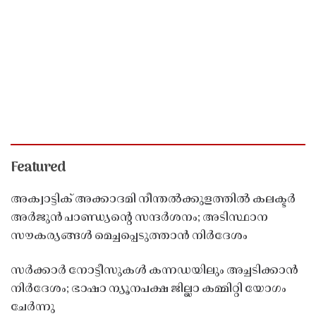
Featured
അക്വാട്ടിക് അക്കാദമി നീന്തൽക്കുളത്തിൽ കലക്ടർ
അർജുൻ പാണ്ഡ്യൻ്റെ സന്ദർശനം; അടിസ്ഥാന
സൗകര്യങ്ങൾ മെച്ചപ്പെടുത്താൻ നിർദേശം
സർക്കാർ നോട്ടീസുകൾ കന്നഡയിലും അച്ചടിക്കാൻ
നിർദേശം; ഭാഷാ ന്യൂനപക്ഷ ജില്ലാ കമ്മിറ്റി യോഗം
ചേർന്നു