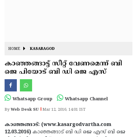
Fitr
May
Day
Eid
Al
Independence
Ad'ha
Day
Onam
HOME
KASARAGOD
J&K
State
കാഞ്ഞങ്ങാട്ട് സീറ്റ് വേണമെന്ന് ബി
Haryana
ജെ പിയോട് ബി ഡി ജെ എസ്
Assembly
State
Diwali
Elections
Assembly
Christmas
Elections
New-
Whatsapp Group
Whatsapp Channel
Year
Republic
By
Web Desk SU
Mar 12, 2016, 14:01 IST
Day
Budget
കാഞ്ഞങ്ങാട്: (www.kasargodvartha.com
Delhi
12.03.2016)
കാഞ്ഞങ്ങാട് ബി ഡി ജെ എസ് ബി ജെ