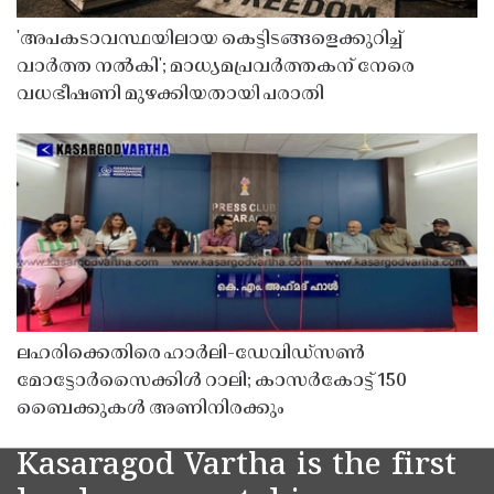
'അപകടാവസ്ഥയിലായ കെട്ടിടങ്ങളെക്കുറിച്ച്
വാർത്ത നൽകി'; മാധ്യമപ്രവർത്തകന് നേരെ
വധഭീഷണി മുഴക്കിയതായി പരാതി
ലഹരിക്കെതിരെ ഹാർലി-ഡേവിഡ്‌സൺ
മോട്ടോർസൈക്കിൾ റാലി; കാസർകോട്ട് 150
ബൈക്കുകൾ അണിനിരക്കും
Kasaragod Vartha is the first