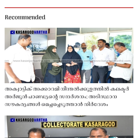
Recommended
അക്വാട്ടിക് അക്കാദമി നീന്തൽക്കുളത്തിൽ കലക്ടർ
അർജുൻ പാണ്ഡ്യൻ്റെ സന്ദർശനം; അടിസ്ഥാന
സൗകര്യങ്ങൾ മെച്ചപ്പെടുത്താൻ നിർദേശം