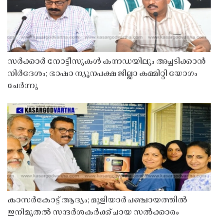
സർക്കാർ നോട്ടീസുകൾ കന്നഡയിലും അച്ചടിക്കാൻ
നിർദേശം; ഭാഷാ ന്യൂനപക്ഷ ജില്ലാ കമ്മിറ്റി യോഗം
ചേർന്നു
കാസർകോട്ട് ആദ്യം; മുളിയാർ പഞ്ചായത്തിൽ
ഇനിമുതൽ സന്ദർശകർക്ക് ചായ സൽക്കാരം