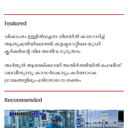
Featured
വിഷാംശം ഉള്ളിൽച്ചെന്ന നിലയിൽ കാറോടിച്ച്
ആശുപത്രിയിലെത്തി; കളക്ടറേറ്റിലെ യുഡി
ക്ലർക്കിൻ്റെ നില അതീവ ഗുരുതരം
അർജുൻ ആയങ്കിക്കായി അതിർത്തിയിൽ പൊലീസ്
വലവീശുന്നു; കാസർകോട്ടും കർണാടക
ഗ്രാമങ്ങളിലും പരിശോധന ശക്തം
Recommended