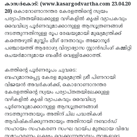
Election
Maha
കാസര്‍കോട്: (www.kasargodvartha.com 23.04.20
20)
കൊറോണാനന്തര കേരളത്തിന്റെ സ്വയം
Shivarathri
International
പര്യാപ്തതയിലേക്കുള്ള വഴികളില്‍ കൃഷി വ്യാപകവും
Women's
Anti-
വൈവിധ്യ പൂര്‍ണവുമാക്കാനുള്ള ആസൂത്രണങ്ങള്‍
നടത്തുന്നതിനുള്ള രൂപ രേഖയുമായി മുഖ്യമന്ത്രിക്ക്
Day
Drug
Attukal
കത്തെഴുതി മുസ്ലിം ലീഗ് നേതാവും അജാനൂര്‍
Campaign
Pongala
Holi
പഞ്ചായത്ത് ആരോഗ്യ വിദ്യാഭ്യാസ സ്റ്റാന്‍ഡിംഗ് കമ്മിറ്റി
ചെയര്‍മാനുമായ ബഷീര്‍ വെള്ളിക്കോത്ത്.
2025
2025
IPL
2025
Eid
കത്തിന്റെ പൂര്‍ണരൂപം ചുവടെ:
ബഹുമാനപ്പെട്ട കേരള മുഖ്യമന്ത്രി ശ്രീ പിണറായി
Al-
Waqf
വിജയന്‍ അവര്‍കള്‍ക്ക്, കൊറോണാനന്തര
Fitr
Bill
Vishu
കേരളത്തിന്റെ സ്വയം പര്യാപ്തതയിലേക്കുള്ള
വഴികളില്‍ കൃഷി വ്യാപകവും വൈവിധ്യ
2025
Controversy
Festival
Good
പൂര്‍ണവുമാക്കാനുള്ള ആസൂത്രണങ്ങള്‍
2025
Friday
Easter
നടത്തുന്നതായും അതിന് ചില പദ്ധതികള്‍
ആവിഷ്‌കരിക്കുന്നതായും അതിനായി നബാര്‍ഡ്
Observance
Sunday
By-
സഹായം സഹകരണ സംഘ വായ്പ മുതലായ വിഭവ
2025
2025
Election
Bihar
സമാഹരണം ലക്ഷ്യം വെക്കുന്നതായും താങ്കളുടെ