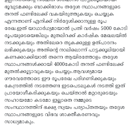
ഉല്പന്നത്തിന്റെ നിശ്ചിത ശതമാനം പാട്ടക്കൂലിയായി
ഭൂവുടമക്കും ബാക്കിഭാഗം തദ്ദേശ സ്ഥാപനങ്ങളുടെ
തനത് ഫണ്ടിലേക്ക് വകയിരുത്തുകയും ചെയ്യുക
എന്നതാണ് എനിക്ക് നിര്‍ദ്ദേശിക്കാനുള്ള രൂപ
രേഖ.ഇത് യാഥാര്‍ഥ്യമായാല്‍ പ്രതി വര്‍ഷം 5000 കോടി
രൂപയുടെയെങ്കിലും മുതലിറക്ക് കാര്‍ഷിക മേഖലയില്‍
നടക്കുകയും അതിലേറെ തുകക്കുള്ള ഉത്പാദനം
ലഭിക്കുകയും അതിന്റെ നാലിലൊന്ന് പാട്ടക്കൂലിയായി
കണക്കാക്കിയാല്‍ തന്നെ ആയിരത്തോളം തദ്ദേശ
സ്ഥാപനങ്ങള്‍ക്കായി 4000കോടി തനത് ഫണ്ടിലേക്ക്
മുതല്‍ക്കൂട്ടാവുകയും ചെയ്യും.ആവശ്യമായ
ഗൗരവത്തോടെ ഈ രൂപരേഖ പരിഗണിക്കുകയും
കേന്ദ്രത്തില്‍ നടത്തേണ്ട ഇടപെടലുകള്‍ നടത്തി ഇത്
പ്രായോഗീകരിക്കുകയും ചെയ്താല്‍ മറ്റാരുടെയും
സഹായമോ കടമോ ഇല്ലാതെ നമ്മുടെ
സംസ്ഥാനത്തിന് ഭക്ഷ്യ സ്വയം പര്യാപ്തതയും തദ്ദേശ
സ്ഥാപനങ്ങളുടെ വിഭവ ശാക്തീകരണവും
സാധ്യമാകും.