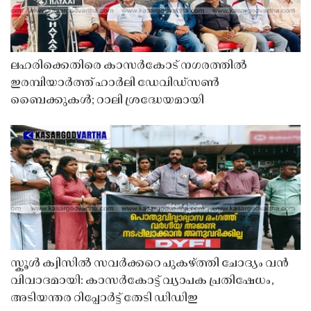
ലഹരിക്കെതിരെ കാസർകോട് നഗരത്തിൽ
ഇരമ്പിയാർത്ത് ഹാർലി ഡേവിഡ്‌സൺ
ബൈക്കുകൾ; റാലി ശ്രദ്ധേയമായി
സ്കൂൾ ക്വിസിൽ സവർക്കറെ പുകഴ്ത്തി ചോദ്യം വൻ
വിവാദമായി: കാസർകോട്ട് വ്യാപക പ്രതിഷേധം,
അടിയന്തര റിപ്പോർട്ട് തേടി ഡിഡിഇ