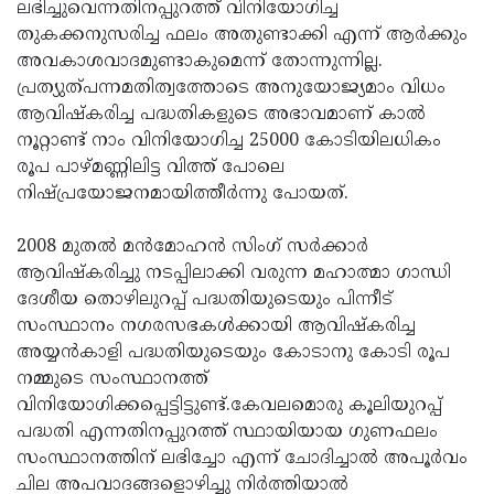
ലഭിച്ചുവെന്നതിനപ്പുറത്ത് വിനിയോഗിച്ച
തുകക്കനുസരിച്ച ഫലം അതുണ്ടാക്കി എന്ന് ആര്‍ക്കും
അവകാശവാദമുണ്ടാകുമെന്ന് തോന്നുന്നില്ല.
പ്രത്യുത്പന്നമതിത്വത്തോടെ അനുയോജ്യമാം വിധം
ആവിഷ്‌കരിച്ച പദ്ധതികളുടെ അഭാവമാണ് കാല്‍
നൂറ്റാണ്ട് നാം വിനിയോഗിച്ച 25000 കോടിയിലധികം
രൂപ പാഴ്മണ്ണിലിട്ട വിത്ത് പോലെ
നിഷ്പ്രയോജനമായിത്തീര്‍ന്നു പോയത്.
2008 മുതല്‍ മന്‍മോഹന്‍ സിംഗ് സര്‍ക്കാര്‍
ആവിഷ്‌കരിച്ചു നടപ്പിലാക്കി വരുന്ന മഹാത്മാ ഗാന്ധി
ദേശീയ തൊഴിലുറപ്പ് പദ്ധതിയുടെയും പിന്നീട്
സംസ്ഥാനം നഗരസഭകള്‍ക്കായി ആവിഷ്‌കരിച്ച
അയ്യന്‍കാളി പദ്ധതിയുടെയും കോടാനു കോടി രൂപ
നമ്മുടെ സംസ്ഥാനത്ത്
വിനിയോഗിക്കപ്പെട്ടിട്ടുണ്ട്.കേവലമൊരു കൂലിയുറപ്പ്
പദ്ധതി എന്നതിനപ്പുറത്ത് സ്ഥായിയായ ഗുണഫലം
സംസ്ഥാനത്തിന് ലഭിച്ചോ എന്ന് ചോദിച്ചാല്‍ അപൂര്‍വം
ചില അപവാദങ്ങളൊഴിച്ചു നിര്‍ത്തിയാല്‍