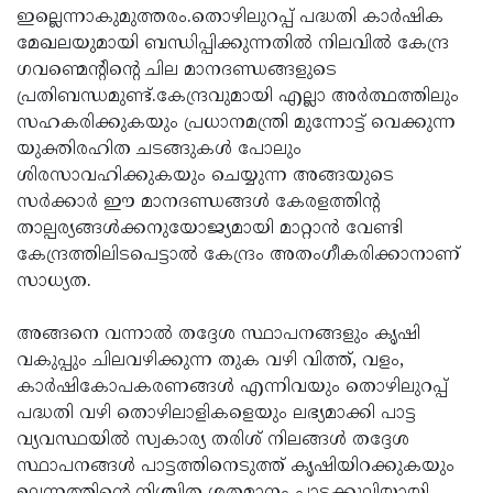
ഇല്ലെന്നാകുമുത്തരം.തൊഴിലുറപ്പ് പദ്ധതി കാര്‍ഷിക
മേഖലയുമായി ബന്ധിപ്പിക്കുന്നതില്‍ നിലവില്‍ കേന്ദ്ര
ഗവണ്മെന്റിന്റെ ചില മാനദണ്ഡങ്ങളുടെ
പ്രതിബന്ധമുണ്ട്.കേന്ദ്രവുമായി എല്ലാ അര്‍ത്ഥത്തിലും
സഹകരിക്കുകയും പ്രധാനമന്ത്രി മുന്നോട്ട് വെക്കുന്ന
യുക്തിരഹിത ചടങ്ങുകള്‍ പോലും
ശിരസാവഹിക്കുകയും ചെയ്യുന്ന അങ്ങയുടെ
സര്‍ക്കാര്‍ ഈ മാനദണ്ഡങ്ങള്‍ കേരളത്തിന്റ
താല്പര്യങ്ങള്‍ക്കനുയോജ്യമായി മാറ്റാന്‍ വേണ്ടി
കേന്ദ്രത്തിലിടപെട്ടാല്‍ കേന്ദ്രം അതംഗീകരിക്കാനാണ്
സാധ്യത.
അങ്ങനെ വന്നാല്‍ തദ്ദേശ സ്ഥാപനങ്ങളും കൃഷി
വകുപ്പും ചിലവഴിക്കുന്ന തുക വഴി വിത്ത്, വളം,
കാര്‍ഷികോപകരണങ്ങള്‍ എന്നിവയും തൊഴിലുറപ്പ്
പദ്ധതി വഴി തൊഴിലാളികളെയും ലഭ്യമാക്കി പാട്ട
വ്യവസ്ഥയില്‍ സ്വകാര്യ തരിശ് നിലങ്ങള്‍ തദ്ദേശ
സ്ഥാപനങ്ങള്‍ പാട്ടത്തിനെടുത്ത് കൃഷിയിറക്കുകയും