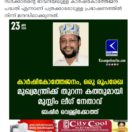
സര്‍ക്കാരിന്റെ ഭാവനയിലുള്ള കാര്‍ഷികോത്തേജന
പദ്ധതി എന്നാണ് പത്രക്കാരോടുള്ള പ്രഭാഷണത്തില്‍
നിന്ന് മനസിലാക്കുന്നത്.