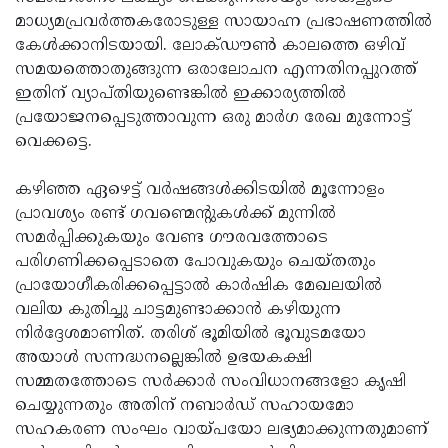
മാധ്യമപ്രവര്‍ത്തകരോടുള്ള സായാഹ്ന പ്രഭാഷണത്തില്‍
Updates
Assembly
Kerala
കേള്‍ക്കാനിടയായി. ലോക്ഡൗണ്‍ കാലത്തെ ഒഴിവ്
Polls
Local
Look
സമയത്തൊതുങ്ങുന്ന ഒരാലോചന എന്നതിനപ്പുറത്ത്
ഇതിന് വ്യാപ്തിയുണ്ടെങ്കില്‍ ഇക്കാര്യത്തില്‍
Body
Back
പ്രയോജനപ്പെടുത്താവുന്ന ഒരു മാര്‍ഗ രേഖ മുന്നോട്ട്
Election
2025
വെക്കട്ടെ.
കഴിഞ്ഞ ഏഴെട്ട് വര്‍ഷങ്ങള്‍ക്കിടയില്‍ മൂന്നോളം
പ്രാവശ്യം രണ്ട് ഗവണ്മെന്റുകള്‍ക്ക് മുന്നില്‍
സമര്‍പ്പിക്കുകയും വേണ്ട ഗൗരവത്തോടെ
പരിഗണിക്കപ്പെടാതെ പോവുകയും ചെയ്തതും
പ്രായോഗീകരിക്കപ്പെട്ടാല്‍ കാര്‍ഷിക മേഖലയില്‍
വലിയ കുതിച്ചു ചാട്ടമുണ്ടാക്കാന്‍ കഴിയുന്ന
നിര്‍ദ്ദേശമാണിത്. തരിശ് ഭൂമിയില്‍ ഭൂവുടമയോ
അയാള്‍ സന്നദ്ധനല്ലെങ്കില്‍ ഉഭയകക്ഷി
സമ്മതത്തോടെ സര്‍ക്കാര്‍ സംവിധാനങ്ങളോ കൃഷി
ചെയ്യുന്നതും അതിന് നബാര്‍ഡ് സഹായമോ
സഹകരണ സംഘം വായ്പയോ ലഭ്യമാക്കുന്നതുമാണ്