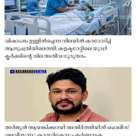
വിഷാംശം ഉള്ളിൽച്ചെന്ന നിലയിൽ കാറോടിച്ച്
ആശുപത്രിയിലെത്തി; കളക്ടറേറ്റിലെ യുഡി
ക്ലർക്കിൻ്റെ നില അതീവ ഗുരുതരം
അർജുൻ ആയങ്കിക്കായി അതിർത്തിയിൽ പൊലീസ്
വലവീശുന്നു; കാസർകോട്ടും കർണാടക