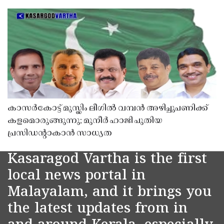
കാസർകോട്ട് മുസ്ലിം ലീഗിൽ വമ്പൻ അഴിച്ചുപണിക്ക്
കളമൊരുങ്ങുന്നു; മുനീർ ഹാജി പുതിയ
പ്രസിഡൻ്റാകാൻ സാധ്യത
Kasaragod Vartha is the first
local news portal in
Malayalam, and it brings you
the latest updates from in