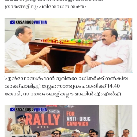
ഗ്രാമങ്ങളിലും പരിശോധന ശക്തം
‘എൻഡോസൾഫാൻ ദുരിതബാധിതർക്ക് നൽകിയ
വാക്ക് പാലിച്ചു’; സ്നേഹസാന്ത്വനം പദ്ധതിക്ക് 14.40
കോടി, സ്വാഗതം ചെയ്ത് കല്ലട്ര മാഹിൻ എംഎൽഎ