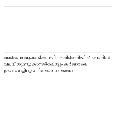
അർജുൻ ആയങ്കിക്കായി അതിർത്തിയിൽ പൊലീസ്
വലവീശുന്നു; കാസർകോട്ടും കർണാടക
ഗ്രാമങ്ങളിലും പരിശോധന ശക്തം