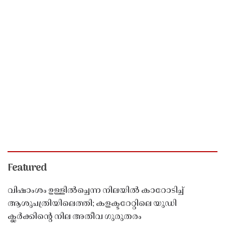
Featured
വിഷാംശം ഉള്ളിൽച്ചെന്ന നിലയിൽ കാറോടിച്ച്
ആശുപത്രിയിലെത്തി; കളക്ടറേറ്റിലെ യുഡി
ക്ലർക്കിൻ്റെ നില അതീവ ഗുരുതരം