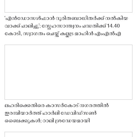
‘എൻഡോസൾഫാൻ ദുരിതബാധിതർക്ക് നൽകിയ
വാക്ക് പാലിച്ചു’; സ്നേഹസാന്ത്വനം പദ്ധതിക്ക് 14.40
കോടി, സ്വാഗതം ചെയ്ത് കല്ലട്ര മാഹിൻ എംഎൽഎ
ലഹരിക്കെതിരെ കാസർകോട് നഗരത്തിൽ
ഇരമ്പിയാർത്ത് ഹാർലി ഡേവിഡ്‌സൺ
ബൈക്കുകൾ; റാലി ശ്രദ്ധേയമായി