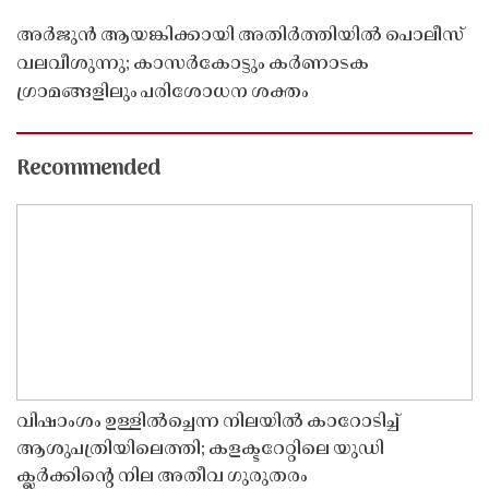
അർജുൻ ആയങ്കിക്കായി അതിർത്തിയിൽ പൊലീസ്
വലവീശുന്നു; കാസർകോട്ടും കർണാടക
ഗ്രാമങ്ങളിലും പരിശോധന ശക്തം
Recommended
വിഷാംശം ഉള്ളിൽച്ചെന്ന നിലയിൽ കാറോടിച്ച്
ആശുപത്രിയിലെത്തി; കളക്ടറേറ്റിലെ യുഡി
ക്ലർക്കിൻ്റെ നില അതീവ ഗുരുതരം