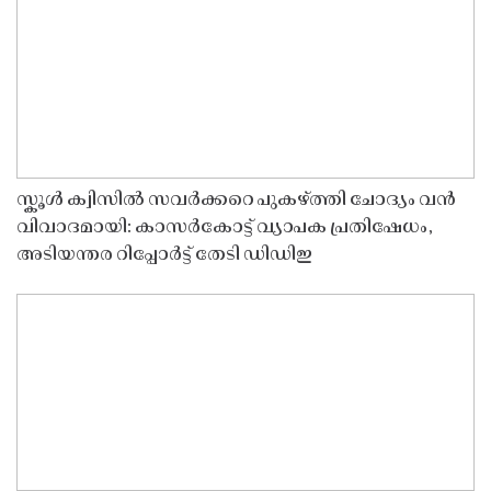
സ്കൂൾ ക്വിസിൽ സവർക്കറെ പുകഴ്ത്തി ചോദ്യം വൻ
വിവാദമായി: കാസർകോട്ട് വ്യാപക പ്രതിഷേധം,
അടിയന്തര റിപ്പോർട്ട് തേടി ഡിഡിഇ