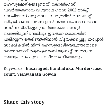
രഹസ്യമൊഴിയെടുത്തത്. കോണ്‍ഗ്രസ്
Updates
Assembly
Kerala
പ്രവര്‍ത്തകനായ വിശ്വനാഥ ഗൗഡ 2002 മാര്‍ച്ച്
Polls
Local
Look
ഒമ്പതിനാണ് ദുരൂഹസാഹചര്യത്തില്‍ വെടിയേറ്റ്
മരിച്ചത്. കൊല നടന്ന ഉടന്‍ ബേഡകം മേഖലയിലെ
Body
Back
സജീവ സി.പി.എം പ്രവര്‍ത്തകരെ അറസ്റ്റ്
Election
2025
ചെയ്തിരുന്നിവെങ്കിലും ഇവര്‍ക്ക് കൊലയില്‍
പങ്കില്ലെന്ന് തെളിഞ്ഞതിനാല്‍ വിട്ടയക്കപ്പെട്ടു. ഇപ്പോള്‍
സാക്ഷികളില്‍ നിന്ന് രഹസ്യമൊഴിയെടുത്തതോടെ
കോഴിക്കോട് ക്രൈംബ്രാഞ്ച് യൂണിറ്റ് നടത്തുന്ന
അന്വേഷണം പുതിയ വഴിത്തിരിവിലെത്തും.
Keywords:
kasaragod, Bandaduka, Murder-case,
court, Vishwanath Gowda
Share this story