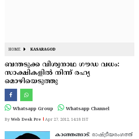
Fitr
May
Day
Eid
Al
Independence
Ad'ha
Day
Onam
HOME
KASARAGOD
J&K
State
ബന്തടുക്ക വിശ്വനാഥ ഗൗഡ വധം:
Haryana
സാക്ഷികളില്‍ നിന്ന് രഹ്യ
Assembly
State
Diwali
മൊഴിയെടുത്തു
Elections
Assembly
Christmas
Elections
New-
Year
Republic
Whatsapp Group
Whatsapp Channel
Day
Budget
By
Web Desk Pre
Apr 27, 2012, 14:18 IST
Delhi
കാഞ്ഞങ്ങാട്
: രാഷ്ട്രീയരംഗത്ത്