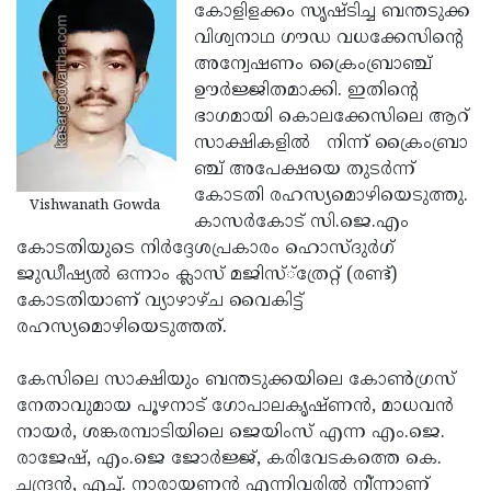
Election
Maha
കോളിളക്കം സൃഷ്ടിച്ച ബന്തടുക്ക
വിശ്വനാഥ ഗൗഡ വധക്കേസിന്റെ
Shivarathri
International
അന്വേഷണം ക്രൈംബ്രാഞ്ച്
Women's
Anti-
ഊര്‍ജ്ജിതമാക്കി. ഇതിന്റെ
ഭാഗമായി കൊലക്കേസിലെ ആറ്
Day
Drug
Attukal
സാക്ഷികളില്‍ നിന്ന് ക്രൈംബ്രാ
Campaign
Pongala
Holi
ഞ്ച് അപേക്ഷയെ തുടര്‍ന്ന്
കോടതി രഹസ്യമൊഴിയെടുത്തു.
2025
2025
IPL
Vishwanath Gowda
കാസര്‍കോട് സി.ജെ.എം
2025
Eid
കോടതിയുടെ നിര്‍ദ്ദേശപ്രകാരം ഹൊസ്ദുര്‍ഗ്
ജുഡീഷ്യല്‍ ഒന്നാം ക്ലാസ് മജിസ്്‌ത്രേറ്റ് (രണ്ട്)
Al-
Waqf
കോടതിയാണ് വ്യാഴാഴ്ച വൈകിട്ട്
Fitr
Bill
Vishu
രഹസ്യമൊഴിയെടുത്തത്.
2025
Controversy
Festival
Good
കേസിലെ സാക്ഷിയും ബന്തടുക്കയിലെ കോണ്‍ഗ്രസ്
2025
Friday
Easter
നേതാവുമായ പൂഴനാട് ഗോപാലകൃഷ്ണന്‍, മാധവന്‍
നായര്‍, ശങ്കരമ്പാടിയിലെ ജെയിംസ് എന്ന എം.ജെ.
Observance
Sunday
By-
രാജേഷ്, എം.ജെ ജോര്‍ജ്ജ്, കരിവേടകത്തെ കെ.
2025
2025
Election
Bihar
ചന്ദ്രന്‍, എച്ച്. നാരായണന്‍ എന്നിവരില്‍ നി്ന്നാണ്