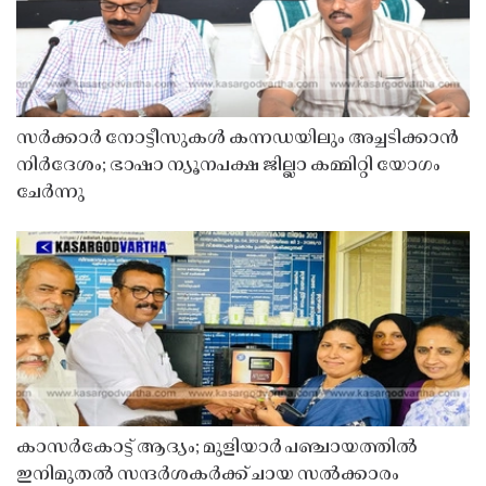
സർക്കാർ നോട്ടീസുകൾ കന്നഡയിലും അച്ചടിക്കാൻ
നിർദേശം; ഭാഷാ ന്യൂനപക്ഷ ജില്ലാ കമ്മിറ്റി യോഗം
ചേർന്നു
കാസർകോട്ട് ആദ്യം; മുളിയാർ പഞ്ചായത്തിൽ
ഇനിമുതൽ സന്ദർശകർക്ക് ചായ സൽക്കാരം