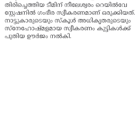
തിരിച്ചെത്തിയ ടീമിന് നീലേശ്വരം റെയിൽവേ
സ്റ്റേഷനിൽ ഗംഭീര സ്വീകരണമാണ് ഒരുക്കിയത്.
നാട്ടുകാരുടെയും സ്കൂൾ അധികൃതരുടെയും
സ്നേഹോഷ്മളമായ സ്വീകരണം കുട്ടികൾക്ക്
പുതിയ ഊർജം നൽകി.