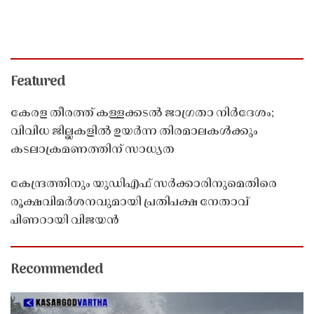
Featured
കേരള തീരത്ത് കള്ളക്കടൽ ജാഗ്രതാ നിർദേശം;
വിവിധ ജില്ലകളിൽ ഉയർന്ന തിരമാലകൾക്കും
കടലാക്രമണത്തിന് സാധ്യത
കേന്ദ്രത്തിനും യുഡിഎഫ് സർക്കാരിനുമെതിരെ
രൂക്ഷവിമർശനവുമായി പ്രതിപക്ഷ നേതാവ്
പിണറായി വിജയൻ
Recommended