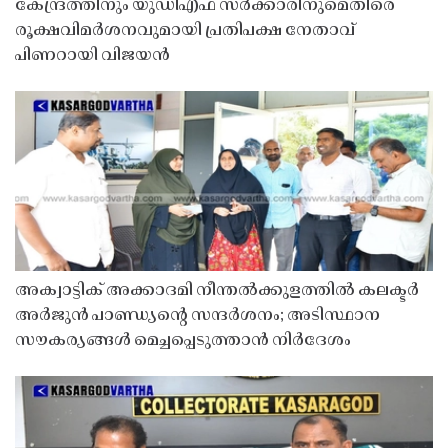
കേന്ദ്രത്തിനും യുഡിഎഫ് സർക്കാരിനുമെതിരെ
രൂക്ഷവിമർശനവുമായി പ്രതിപക്ഷ നേതാവ്
പിണറായി വിജയൻ
അക്വാട്ടിക് അക്കാദമി നീന്തൽക്കുളത്തിൽ കലക്ടർ
അർജുൻ പാണ്ഡ്യൻ്റെ സന്ദർശനം; അടിസ്ഥാന
സൗകര്യങ്ങൾ മെച്ചപ്പെടുത്താൻ നിർദേശം