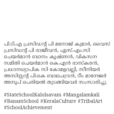
പി.ടി.എ പ്രസിഡന്റ് പി മനോജ് കുമാർ, വൈസ്
പ്രസിഡന്റ് പി രാജീവൻ, എസ്.എം.സി
ചെയർമാൻ ബാനം കൃഷ്ണൻ, വികസന
സമിതി ചെയർമാൻ കെ.എൻ ഭാസ്‌കരൻ,
പ്രധാനധ്യാപിക സി കോമളവല്ലി, സീനിയർ
അസിസ്റ്റന്റ് പി.കെ ബാലചന്ദ്രൻ, ടീം മാനേജർ
അനൂപ് പെരിയൽ തുടങ്ങിയവർ സംസാരിച്ചു.
#StateSchoolKalolsavam #Mangalamkali
#BanamSchool #KeralaCulture #TribalArt
#SchoolAchievement