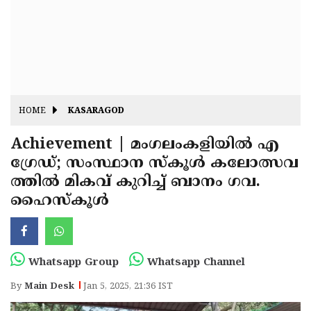
Fitr
May
Day
Eid
Al
Independence
Ad'ha
Day
Onam
HOME
KASARAGOD
J&K
State
Achievement | മംഗലംകളിയിൽ എ
Haryana
ഗ്രേഡ്; സംസ്ഥാന സ്‌കൂൾ കലോത്സവ
Assembly
State
Diwali
ത്തിൽ മികവ് കുറിച്ച് ബാനം ഗവ.
Elections
Assembly
Christmas
ഹൈസ്കൂൾ
Elections
New-
Year
Republic
Whatsapp Group
Whatsapp Channel
Day
Budget
By
Main Desk
Jan 5, 2025, 21:36 IST
Delhi