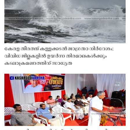
കേരള തീരത്ത് കള്ളക്കടൽ ജാഗ്രതാ നിർദേശം;
വിവിധ ജില്ലകളിൽ ഉയർന്ന തിരമാലകൾക്കും
കടലാക്രമണത്തിന് സാധ്യത