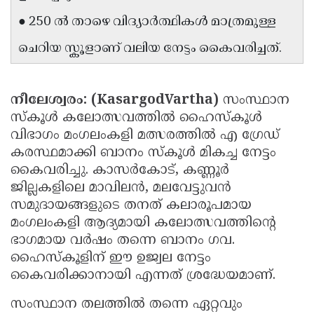
Updates
Assembly
● 250 ൽ താഴെ വിദ്യാർത്ഥികൾ മാത്രമുള്ള
Kerala
Polls
Local
Look
ചെറിയ സ്കൂളാണ് വലിയ നേട്ടം കൈവരിച്ചത്.
Body
Back
Election
2025
നീലേശ്വരം: (KasargodVartha)
സംസ്ഥാന
സ്‌കൂൾ കലോത്സവത്തിൽ ഹൈസ്‌കൂൾ
വിഭാഗം മംഗലംകളി മത്സരത്തിൽ എ ഗ്രേഡ്
കരസ്ഥമാക്കി ബാനം സ്കൂൾ മികച്ച നേട്ടം
കൈവരിച്ചു. കാസർകോട്, കണ്ണൂർ
ജില്ലകളിലെ മാവിലൻ, മലവേട്ടുവൻ
സമുദായങ്ങളുടെ തനത് കലാരൂപമായ
മംഗലംകളി ആദ്യമായി കലോത്സവത്തിന്റെ
ഭാഗമായ വർഷം തന്നെ ബാനം ഗവ.
ഹൈസ്കൂളിന് ഈ ഉജ്വല നേട്ടം
കൈവരിക്കാനായി എന്നത് ശ്രദ്ധേയമാണ്.
സംസ്ഥാന തലത്തിൽ തന്നെ ഏറ്റവും