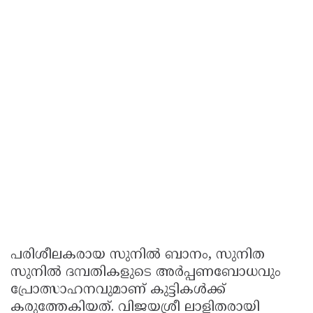
പരിശീലകരായ സുനിൽ ബാനം, സുനിത
സുനിൽ ദമ്പതികളുടെ അർപ്പണബോധവും
പ്രോത്സാഹനവുമാണ് കുട്ടികൾക്ക്
കരുത്തേകിയത്. വിജയശ്രീ ലാളിതരായി