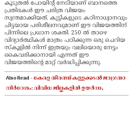
കൂടുതൽ പോയിന്റ് നേടിയാണ് ബാനത്തെ
പ്രതിഭകൾ ഈ ചരിത്ര വിജയം
സ്വന്തമാക്കിയത്. കുട്ടികളുടെ കഠിനാധ്വാനവും
ചിട്ടയായ പരിശീലനവുമാണ് ഈ വിജയത്തിന്
പിന്നിലെ പ്രധാന ശക്തി. 250 ൽ താഴെ
വിദ്യാർത്ഥികൾ മാത്രം പഠിക്കുന്ന ഒരു ചെറിയ
സ്കൂളിൽ നിന്ന് ഇത്രയും വലിയൊരു നേട്ടം
കൈവരിക്കാനായി എന്നത് ഈ
വിജയത്തിന്റെ മാറ്റ് വർദ്ധിപ്പിക്കുന്നു.
Also Read -
കേരള തീരത്ത് കള്ളക്കടൽ ജാഗ്രതാ
നിർദേശം; വിവിധ ജില്ലകളിൽ ഉയർന്ന
തിരമാലകൾക്കും കടലാക്രമണത്തിന്
സാധ്യത