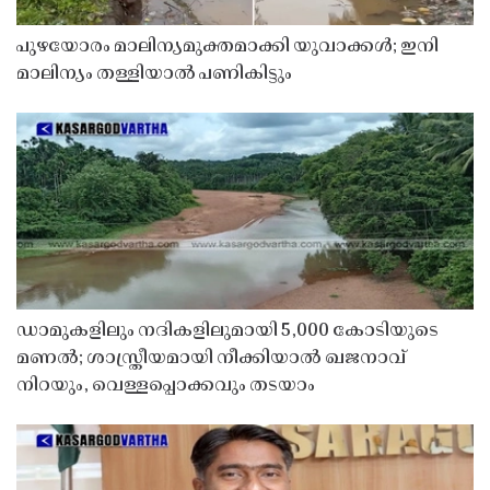
പുഴയോരം മാലിന്യമുക്തമാക്കി യുവാക്കൾ; ഇനി
മാലിന്യം തള്ളിയാൽ പണികിട്ടും
ഡാമുകളിലും നദികളിലുമായി 5,000 കോടിയുടെ
മണൽ; ശാസ്ത്രീയമായി നീക്കിയാൽ ഖജനാവ്
നിറയും, വെള്ളപ്പൊക്കവും തടയാം