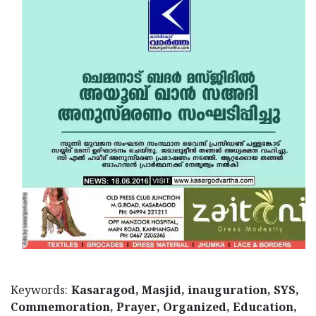
Updates
Assembly
Kerala
Polls
Local
Look
Body
Back
Election
2025
Keywords:
Kasaragod, Masjid, inauguration, SYS,
Commemoration, Prayer, Organized, Education,