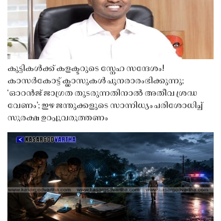
കുട്ടികൾക്ക് കളക്ടറുടെ സ്നേഹ സന്ദേശം!
കാസർകോട്ട് ക്ലാസുകൾ പുനരാരംഭിക്കുന്നു;
‘ഓറൻജ് ജാഗ്രത തുടരുന്നതിനാൽ അതീവ ശ്രദ്ധ
വേണം’; ഇഴ ജന്തുക്കളുടെ സാന്നിധ്യം പരിശോധിച്ച്
സുരക്ഷ ഉറപ്പുവരുത്തണം