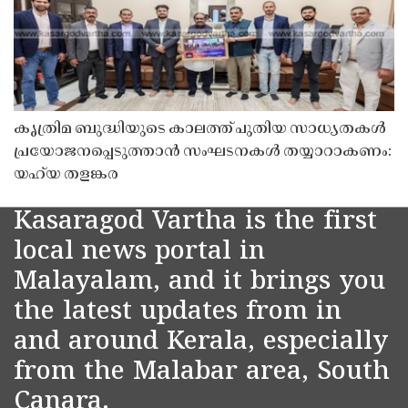
കൃത്രിമ ബുദ്ധിയുടെ കാലത്ത് പുതിയ സാധ്യതകൾ
പ്രയോജനപ്പെടുത്താൻ സംഘടനകൾ തയ്യാറാകണം:
യഹ്‌യ തളങ്കര
Kasaragod Vartha is the first
local news portal in
Malayalam, and it brings you
the latest updates from in
and around Kerala, especially
from the Malabar area, South
Canara.