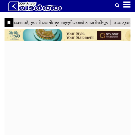
Home
Latest
Kasaragod
Kannur
Manglore
Gulf
Article
Kerala
National
World
Business
Technology
Politics
Lifestyle
Agriculture
Health
Weather
Social
Crime
Video
Education
Automobile
Humor
Kanhangad
Obituary
News
Travel
Gadgets
Religion
Entertainment
Sports
Webstories
News
Media
&
&
&
Nava
Top
South
Laptop
Sabarimala
Cinema
IPL
Tourism
Spirituality
Games
Keralam
Headlines
India
Trending
West
Laptop
Ramadan
ISL
Project
Travel
India
Reviews
Cartoon
North
Mobile
Maha
Cricket
Zone
Travel
India
Shivratri
Kasargod
East
Mobile
Football
Zone
Travel
Vartha
India
Reviews
My
International
TV
Tennis
Zone
Travel
Health
Travel
Lok
TV
Euro
Zone
My
Zone
Sabha
Reviews
Cup
Assembly
Olympics
Right
Election
Election
Fact
Check
Eid
Al
Vishu