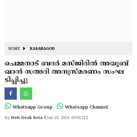
Fitr
May
Day
Eid
Al
Independence
Ad'ha
Day
Onam
HOME
KASARAGOD
J&K
State
ചെമ്മനാട് ബദര്‍ മസ്ജിദില്‍ അയൂബ്
Haryana
ഖാന്‍ സഅദി അനുസ്മരണം സംഘ
Assembly
State
Diwali
ടിപ്പിച്ചു
Elections
Assembly
Christmas
Elections
New-
Year
Republic
Whatsapp Group
Whatsapp Channel
Day
Budget
By
Web Desk Beta
Jun 18, 2016, 09:30 IST
Delhi