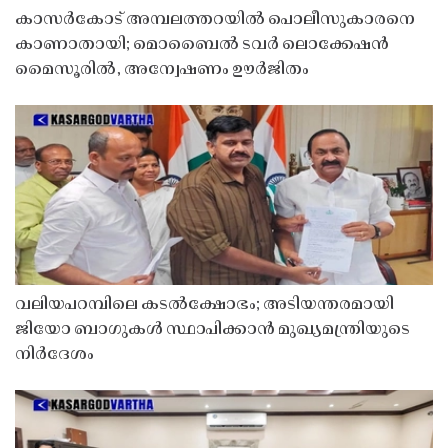
കാസർകോട് അമ്പലത്തറയിൽ പൊലീസുകാരനെ
കാണാതായി; മൊബൈൽ ടവർ ലൊക്കേഷൻ
മൈസൂരിൽ, അന്വേഷണം ഊർജിതം
വലിയപറമ്പിലെ കടൽക്ഷോഭം; അടിയന്തരമായി
ജിയോ ബാഗുകൾ സ്ഥാപിക്കാൻ മുഖ്യമന്ത്രിയുടെ
നിർദേശം