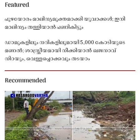
Featured
പുഴയോരം മാലിന്യമുക്തമാക്കി യുവാക്കൾ; ഇനി
മാലിന്യം തള്ളിയാൽ പണികിട്ടും
ഡാമുകളിലും നദികളിലുമായി 5,000 കോടിയുടെ
മണൽ; ശാസ്ത്രീയമായി നീക്കിയാൽ ഖജനാവ്
നിറയും, വെള്ളപ്പൊക്കവും തടയാം
Recommended