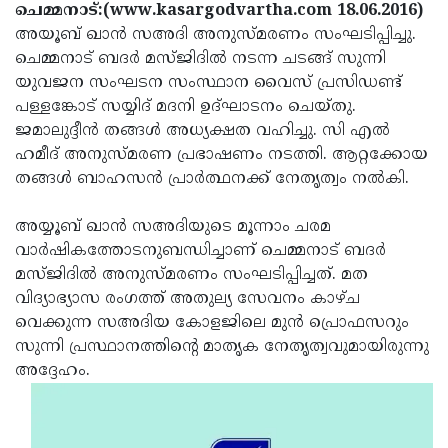
Election
Maha
ചെമ്മനാട്:(www.kasargodvartha.com 18.06.2016)
അയൂബ് ഖാന്‍ സഅദി അനുസ്മരണം സംഘടിപ്പിച്ചു.
Shivarathri
International
ചെമ്മനാട് ബദര്‍ മസ്ജിദില്‍ നടന്ന ചടങ്ങ് സുന്നി
Women's
Anti-
യുവജന സംഘടന സംസ്ഥാന വൈസ് പ്രസിഡണ്ട്
പള്ളങ്കോട് സയ്യിദ് മദനി ഉദ്ഘാടനം ചെയ്തു.
Day
Drug
Attukal
ജമാലുദ്ദീന്‍ തങ്ങള്‍ അധ്യക്ഷത വഹിച്ചു. സി എല്‍
Campaign
Pongala
Holi
ഹമീദ് അനുസ്മരണ പ്രഭാഷണം നടത്തി. ആറ്റക്കോയ
തങ്ങള്‍ ബാഹസന്‍ പ്രാര്‍ത്ഥനക്ക് നേതൃത്വം നല്‍കി.
2025
2025
IPL
2025
Eid
അയ്യൂബ് ഖാന്‍ സഅദിയുടെ മൂന്നാം ചരമ
വാര്‍ഷികത്തോടനുബന്ധിച്ചാണ് ചെമ്മനാട് ബദര്‍
Al-
Waqf
മസ്ജിദില്‍ അനുസ്മരണം സംഘടിപ്പിച്ചത്. മത
Fitr
Bill
Vishu
വിദ്യാഭ്യാസ രംഗത്ത് അതുല്യ സേവനം കാഴ്ച
വെക്കുന്ന സഅദിയ കോളജിലെ മുന്‍ പ്രൊഫസറും
2025
Controversy
Festival
Good
സുന്നി പ്രസ്ഥാനത്തിന്റെ മാതൃക നേതൃത്വവുമായിരുന്നു
2025
Friday
Easter
അദ്ദേഹം.
Observance
Sunday
By-
2025
2025
Election
Bihar