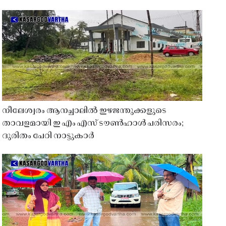
നീലേശ്വരം ആനച്ചാലിൽ ഇഴജന്തുക്കളുടെ
താവളമായി ഇ എം എസ് ടൗൺഹാൾ പരിസരം;
ദുരിതം പേറി നാട്ടുകാർ