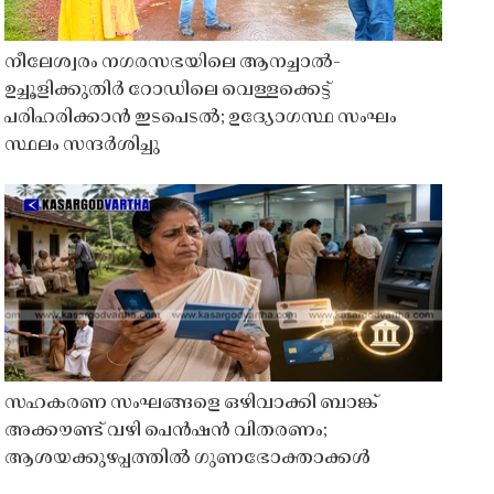
നീലേശ്വരം നഗരസഭയിലെ ആനച്ചാൽ-
ഉച്ചൂളിക്കുതിർ റോഡിലെ വെള്ളക്കെട്ട്
പരിഹരിക്കാൻ ഇടപെടൽ; ഉദ്യോഗസ്ഥ സംഘം
സ്ഥലം സന്ദർശിച്ചു
സഹകരണ സംഘങ്ങളെ ഒഴിവാക്കി ബാങ്ക്
അക്കൗണ്ട് വഴി പെൻഷൻ വിതരണം;
ആശയക്കുഴപ്പത്തിൽ ഗുണഭോക്താക്കൾ