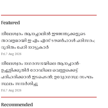
Featured
നീലേശ്വരം ആനച്ചാലിൽ ഇഴജന്തുക്കളുടെ
താവളമായി ഇ എം എസ് ടൗൺഹാൾ പരിസരം;
ദുരിതം പേറി നാട്ടുകാർ
Fri,7 Aug 2026
നീലേശ്വരം നഗരസഭയിലെ ആനച്ചാൽ-
ഉച്ചൂളിക്കുതിർ റോഡിലെ വെള്ളക്കെട്ട്
പരിഹരിക്കാൻ ഇടപെടൽ; ഉദ്യോഗസ്ഥ സംഘം
സ്ഥലം സന്ദർശിച്ചു
Fri,7 Aug 2026
Recommended