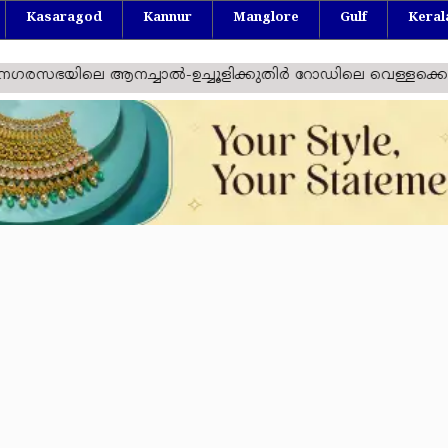
Kasaragod
Kannur
Manglore
Gulf
Keral