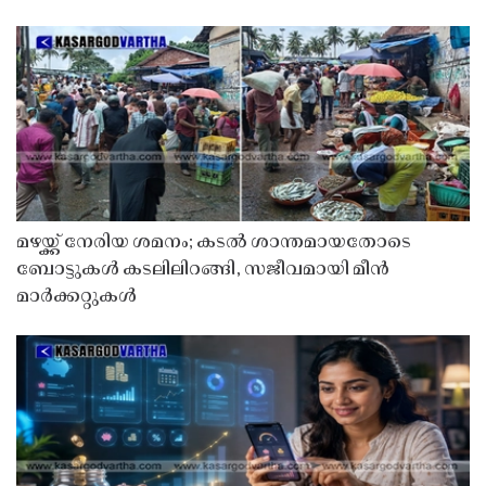
മഴയ്ക്ക് നേരിയ ശമനം; കടൽ ശാന്തമായതോടെ
ബോട്ടുകൾ കടലിലിറങ്ങി, സജീവമായി മീൻ
മാർക്കറ്റുകൾ