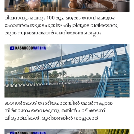
ദിവസവും വെറും 100 രൂപ മാത്രം സേവ് ചെയ്യാം;
ഫോൺപേയുടെ പുതിയ ഫീച്ചറിലൂടെ വലിയൊരു
തുക സ്വന്തമാക്കാൻ അറിയേണ്ടതെല്ലാം
കാസർകോട് ദേശീയപാതയിൽ മേൽനടപ്പാത
നിർമാണം വൈകുന്നു; മതിൽ ചാടിക്കടന്ന്
വിദ്യാർഥികൾ, ദുരിതത്തിൽ നാട്ടുകാർ