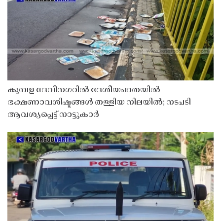
കുമ്പള ദേവീനഗറിൽ ദേശീയപാതയിൽ
ഭക്ഷണാവശിഷ്ടങ്ങൾ തള്ളിയ നിലയിൽ; നടപടി
ആവശ്യപ്പെട്ട് നാട്ടുകാർ