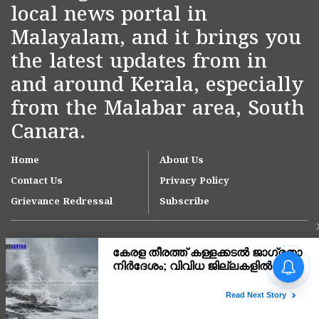
local news portal in
Malayalam, and it brings you
the latest updates from in
and around Kerala, especially
from the Malabar area, South
Canara.
Home
About Us
Contact Us
Privacy Policy
Grievance Redressal
Subscribe
കേരള തീരത്ത് കള്ളക്കടൽ
ജാഗ്രതാ നിർദേശം; വിവിധ
ജില്ലകളിൽ ഉയർന്ന
തിരമാലകൾക്കും
Copyright © 2007-
2026
Kasargodvartha
കടലാക്രമണത്തിന്