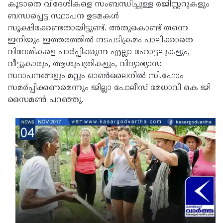
കൂടാതെ വിദേശികളെ സംബന്ധിച്ചുള്ള രജിസ്റ്ററുകളും
ബന്ധപ്പെട്ട സ്ഥാപന ഉടമകള്‍
സൂക്ഷിക്കേണ്ടതായിട്ടുണ്ട്. അതുകൊണ്ട് തന്നെ
ഇനിയും ഇത്തരത്തില്‍ നടപടിക്രമം പാലിക്കാതെ
വിദേശികളെ പാര്‍പ്പിക്കുന്ന എല്ലാ ഹോട്ടലുകളും,
വീട്ടുകാരും, ആശുപത്രികളും, വിദ്യാഭ്യാസ
സ്ഥാപനങ്ങളും മറ്റും ഓണ്‍ലൈനില്‍ സി.ഫോം
സമര്‍പ്പിക്കണമെന്നും ജില്ലാ പോലീസ് മേധാവി കെ ജി
സൈമണ്‍ പറഞ്ഞു.