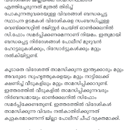
വിദേശികള്‍ ജില്ലയിലെ താമസസ്ഥലത്ത്
എത്തിച്ചേരുന്നത് മുതല്‍ തിരിച്ച്
Updates
Assembly
Kerala
പോകുന്നതുവരെയുള്ള വിവരങ്ങള്‍ ബന്ധപ്പെട്ട
Polls
Local
Look
സ്ഥാപന ഉടമകള്‍ വിദേശികളെ സംബന്ധിച്ചുള്ള
വെബ്‌സൈറ്റില്‍ രജിസ്റ്റര്‍ ചെയ്ത് ഓണ്‍ലൈനില്‍
Body
Back
സി.ഫോം സമര്‍പ്പിക്കണമെന്നാണ് നിയമം. ഇതുമായി
Election
2025
ബന്ധപ്പെട്ട നിര്‍ദേശങ്ങള്‍ പോലീസ് മുഴുവന്‍
ഹോട്ടലുകള്‍ക്കും, റിസോര്‍ട്ടുകള്‍ക്കും മറ്റും
നല്‍കിയിട്ടുണ്ട്.
കൂടാതെ വിദേശത്ത് താമസിക്കുന്ന ഇന്ത്യക്കാരും മറ്റും
അവരുടെ സുഹൃത്തുകളെയും മറ്റും നാട്ടിലേക്ക്
ക്ഷണിച്ച് വീടുകളിലും മറ്റും താമസിപ്പിക്കാറുണ്ട്.
ഇത്തരത്തില്‍ വീടുകളില്‍ താമസിപ്പിക്കുന്നവരും
നിര്‍ബന്ധമായും ഓണ്‍ലൈനില്‍ സിഫോം
സമര്‍പ്പിക്കേണ്ടതുണ്ട്. ഇത്തരത്തില്‍ വിദേശികള്‍
താമസിക്കുന്ന വിവരം നല്‍കാതിരിക്കുന്നത്
കുറ്റകരമാണെന്ന് ജില്ലാ പോലീസ് ചീഫ് വ്യക്തമാക്കി.