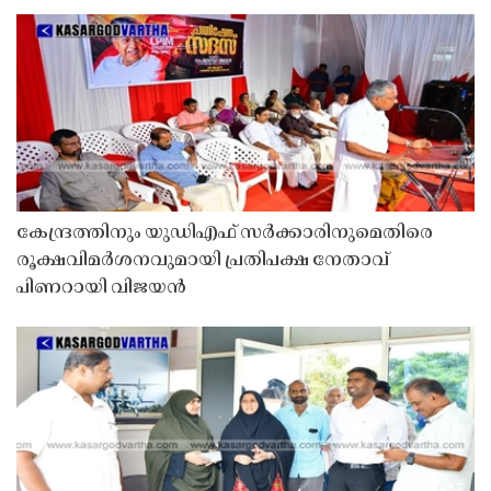
കേന്ദ്രത്തിനും യുഡിഎഫ് സർക്കാരിനുമെതിരെ
രൂക്ഷവിമർശനവുമായി പ്രതിപക്ഷ നേതാവ്
പിണറായി വിജയൻ