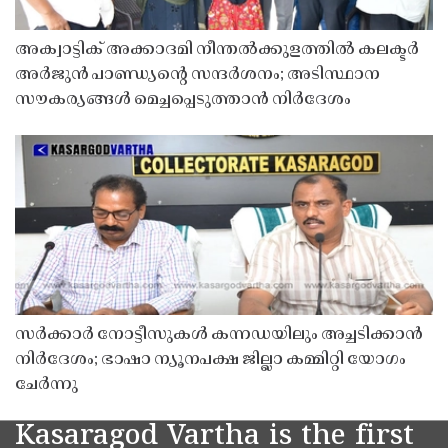
അക്വാട്ടിക് അക്കാദമി നീന്തൽക്കുളത്തിൽ കലക്ടർ
അർജുൻ പാണ്ഡ്യൻ്റെ സന്ദർശനം; അടിസ്ഥാന
സൗകര്യങ്ങൾ മെച്ചപ്പെടുത്താൻ നിർദേശം
സർക്കാർ നോട്ടീസുകൾ കന്നഡയിലും അച്ചടിക്കാൻ
നിർദേശം; ഭാഷാ ന്യൂനപക്ഷ ജില്ലാ കമ്മിറ്റി യോഗം
ചേർന്നു
Kasaragod Vartha is the first