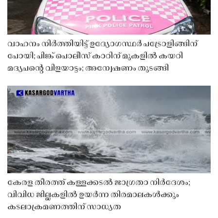
വാഹനം നിർത്തിയിട്ട് ഉദ്യോഗസ്ഥർ പട്രോളിങ്ങിന്
പോയി; പിങ്ക് പൊലീസ് കാറിന് മുകളിൽ കയറി
മദ്യപൻ്റെ വിളയാട്ടം; അന്വേഷണം തുടങ്ങി
കേരള തീരത്ത് കള്ളക്കടൽ ജാഗ്രതാ നിർദേശം;
വിവിധ ജില്ലകളിൽ ഉയർന്ന തിരമാലകൾക്കും
കടലാക്രമണത്തിന് സാധ്യത