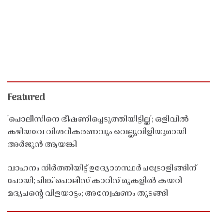
Featured
'പൊലീസിനെ ഭീഷണിപ്പെടുത്തിയിട്ടില്ല'; ഒളിവിൽ
കഴിയവേ വിശദീകരണവും വെല്ലുവിളിയുമായി
അർജുൻ ആയങ്കി
വാഹനം നിർത്തിയിട്ട് ഉദ്യോഗസ്ഥർ പട്രോളിങ്ങിന്
പോയി; പിങ്ക് പൊലീസ് കാറിന് മുകളിൽ കയറി
മദ്യപൻ്റെ വിളയാട്ടം; അന്വേഷണം തുടങ്ങി