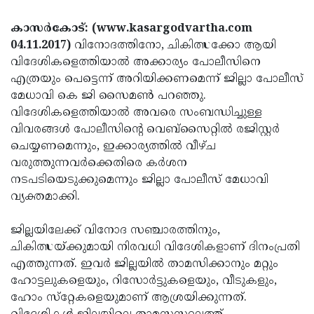
Election
Maha
കാസര്‍കോട്: (www.kasargodvartha.com
Shivarathri
International
04.11.2017)
വിനോദത്തിനോ, ചികിത്സക്കോ ആയി
Women's
Anti-
വിദേശികളെത്തിയാല്‍ അക്കാര്യം പോലീസിനെ
എത്രയും പെട്ടെന്ന് അറിയിക്കണമെന്ന് ജില്ലാ പോലീസ്
Day
Drug
Attukal
മേധാവി കെ ജി സൈമണ്‍ പറഞ്ഞു.
Campaign
Pongala
Holi
വിദേശികളെത്തിയാല്‍ അവരെ സംബന്ധിച്ചുള്ള
വിവരങ്ങള്‍ പോലീസിന്റെ വെബ്‌സൈറ്റില്‍ രജിസ്റ്റര്‍
2025
2025
IPL
ചെയ്യണമെന്നും, ഇക്കാര്യത്തില്‍ വീഴ്ച
2025
Eid
വരുത്തുന്നവര്‍ക്കെതിരെ കര്‍ശന
നടപടിയെടുക്കുമെന്നും ജില്ലാ പോലീസ് മേധാവി
Al-
Waqf
വ്യക്തമാക്കി.
Fitr
Bill
Vishu
2025
ജില്ലയിലേക്ക് വിനോദ സഞ്ചാരത്തിനും,
Controversy
Festival
Good
ചികിത്സയ്ക്കുമായി നിരവധി വിദേശികളാണ് ദിനംപ്രതി
2025
Friday
Easter
എത്തുന്നത്. ഇവര്‍ ജില്ലയില്‍ താമസിക്കാനും മറ്റും
ഹോട്ടലുകളെയും, റിസോര്‍ട്ടുകളെയും, വീടുകളും,
Observance
Sunday
By-
ഹോം സ്‌റ്റേകളെയുമാണ് ആശ്രയിക്കുന്നത്.
2025
2025
Election
Bihar