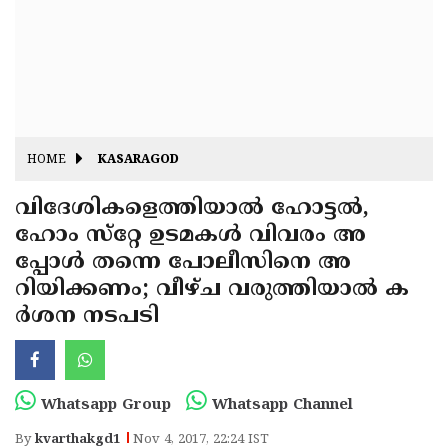
Fitr
May
Day
Eid
Al
Independence
Ad'ha
Day
Onam
HOME
KASARAGOD
J&K
State
വിദേശികളെത്തിയാല്‍ ഹോട്ടല്‍,
Haryana
ഹോം സ്‌റ്റേ ഉടമകള്‍ വിവരം അ
Assembly
State
Diwali
പ്പോള്‍ തന്നെ പോലീസിനെ അ
Elections
Assembly
Christmas
റിയിക്കണം; വീഴ്ച വരുത്തിയാല്‍ ക
Elections
ര്‍ശന നടപടി
New-
Year
Republic
Day
Budget
Whatsapp Group
Whatsapp Channel
Delhi
By
kvarthakgd1
Nov 4, 2017, 22:24 IST