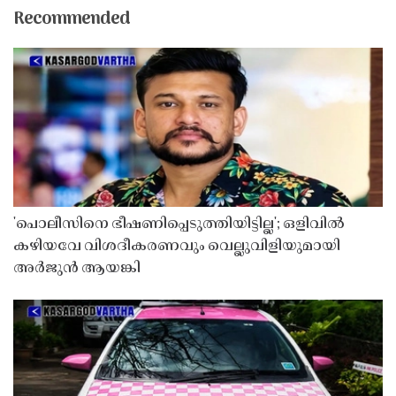
Recommended
'പൊലീസിനെ ഭീഷണിപ്പെടുത്തിയിട്ടില്ല'; ഒളിവിൽ
കഴിയവേ വിശദീകരണവും വെല്ലുവിളിയുമായി
അർജുൻ ആയങ്കി