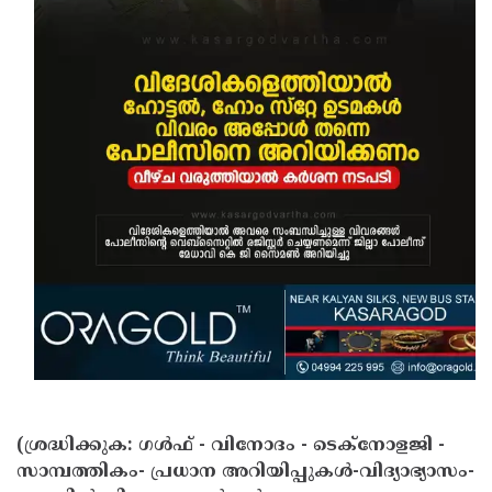
(ശ്രദ്ധിക്കുക: ഗൾഫ് - വിനോദം - ടെക്നോളജി -
സാമ്പത്തികം- പ്രധാന അറിയിപ്പുകൾ-വിദ്യാഭ്യാസം-