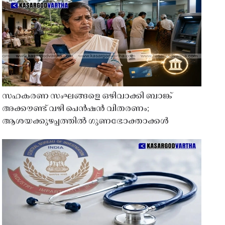
സഹകരണ സംഘങ്ങളെ ഒഴിവാക്കി ബാങ്ക്
അക്കൗണ്ട് വഴി പെൻഷൻ വിതരണം;
ആശയക്കുഴപ്പത്തിൽ ഗുണഭോക്താക്കൾ