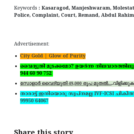
Keywords
: Kasaragod, Manjeshwaram, Molestatio
Police, Complaint, Court, Remand, Abdul Rahi
Advertisement:
City Gold | Glow of Purity
വൈദ്യുതി മുടക്കമോ? ഉയര്‍ന്ന നിലവാരത്തിലുള്ള 
944 60 90 752
സോളാര്‍ വൈദ്യുതി 49,000 രൂപ മുതല്‍...
.
വിളിക്കുക
താരാട്ട് ഇനിയൊരു സ്വപ്‌നമല്ല IVF-ICSI ചികിത്
99950 64067
Share this story