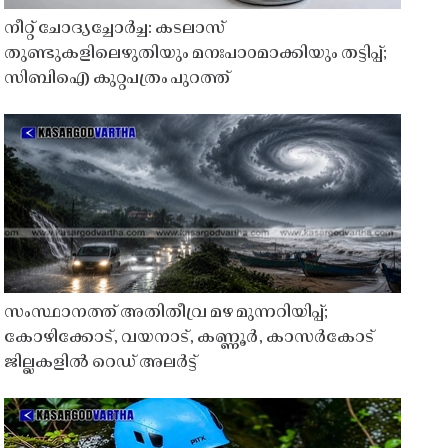
നീറ്റ് ചോദ്യച്ചോർച്ച: കടലാസ്
തുണ്ടുകളിലെഴുതിയും മനഃപാഠമാക്കിയും തട്ടിപ്പ്;
സിബിഐ കുറ്റപത്രം പുറത്ത്
സംസ്ഥാനത്ത് അതിതീവ്ര മഴ മുന്നറിയിപ്പ്;
കോഴിക്കോട്, വയനാട്, കണ്ണൂർ, കാസർകോട്
ജില്ലകളിൽ റെഡ് അലർട്ട്