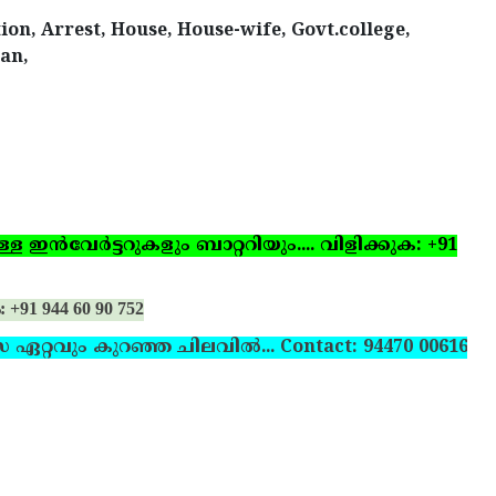
n, Arrest, House, House-wife, Govt.college,
man,
ഇന്‍വേര്‍ട്ടറുകളും ബാറ്ററിയും.... വിളിക്കുക: +91
: +91 944 60 90 752
സ ഏറ്റവും കുറഞ്ഞ ചിലവില്‍... Contact: 94470 00616,