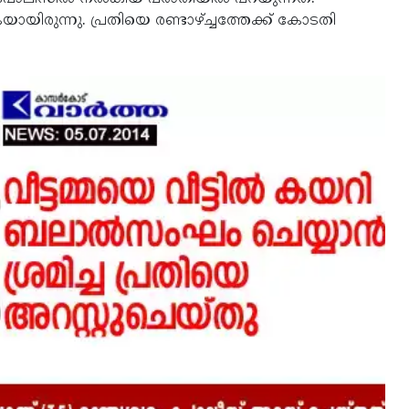
കയായിരുന്നു. പ്രതിയെ രണ്ടാഴ്ച്ചത്തേക്ക് കോടതി