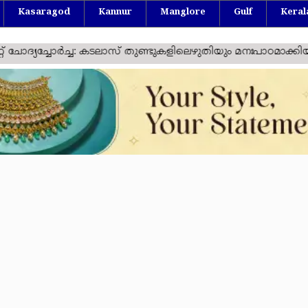
Kasaragod
Kannur
Manglore
Gulf
Keral