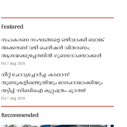
Featured
സഹകരണ സംഘങ്ങളെ ഒഴിവാക്കി ബാങ്ക്
അക്കൗണ്ട് വഴി പെൻഷൻ വിതരണം;
ആശയക്കുഴപ്പത്തിൽ ഗുണഭോക്താക്കൾ
Fri,7 Aug 2026
നീറ്റ് ചോദ്യച്ചോർച്ച: കടലാസ്
തുണ്ടുകളിലെഴുതിയും മനഃപാഠമാക്കിയും
തട്ടിപ്പ്; സിബിഐ കുറ്റപത്രം പുറത്ത്
Fri,7 Aug 2026
Recommended