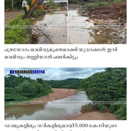
പുഴയോരം മാലിന്യമുക്തമാക്കി യുവാക്കൾ; ഇനി
മാലിന്യം തള്ളിയാൽ പണികിട്ടും
ഡാമുകളിലും നദികളിലുമായി 5,000 കോടിയുടെ