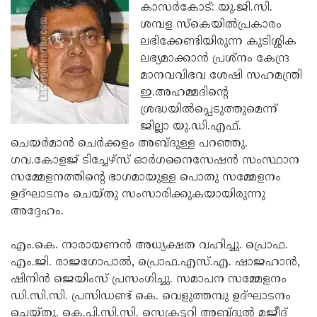
Election
Maha
കാസര്‍കോട്: യു.ജി.സി.
ശമ്പള സ്കെയില്‍പ്രകാരം
Shivarathri
International
ലഭിക്കേണ്ടിയിരുന്ന കുടിശ്ശിക
Women's
Anti-
ലഭ്യമാക്കാന്‍ പ്രശ്നം കേന്ദ്ര
മാനവവിഭവ ശേഷി സഹമന്ത്രി
Day
Drug
Attukal
ഇ.അഹമ്മദിന്റെ
Campaign
Pongala
Holi
ശ്രദ്ധയില്‍പ്പെടുത്തുമെന്ന്
ജില്ലാ യു.ഡി.എഫ്.
2025
2025
IPL
ചെയര്‍മാന്‍ ചെര്‍ക്കളം അബ്ദുള്ള പറഞ്ഞു.
2025
Eid
ഗവ.കോളജ് ടിച്ചേഴ്സ് ഓര്‍ഗനൈസേഷന്‍ സംസ്ഥാന
സമ്മേളനത്തിന്റെ ഭാഗമായുള്ള പൊതു സമ്മേളനം
Al-
Waqf
ഉദ്ഘാടനം ചെയ്തു സംസാരിക്കുകയായിരുന്നു
Fitr
Bill
Vishu
അദ്ദേഹം.
2025
Controversy
Festival
Good
എം.കെ. നാരായണന്‍ അധ്യക്ഷത വഹിച്ചു. പ്രൊഫ.
2025
Friday
Easter
എം.ജി. രാജഗോപാല്‍, പ്രൊഫ.എസ്.എ. ഷാജഹാന്‍,
ഷിനിന്‍ ജെയിംസ് പ്രസംഗിച്ചു. സമാപന സമ്മേളനം
Observance
Sunday
By-
ഡി.സി.സി. പ്രസിഡണ്ട് കെ. വെളുത്തമ്പു ഉദ്ഘാടനം
2025
2025
Election
Bihar
ചെയ്തു. കെ.പി.സി.സി. സെക്രട്ടറി അബ്ദുല്‍ മജീദ്