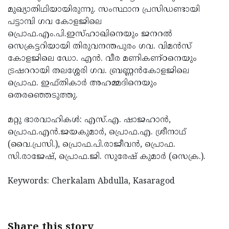
മുഖ്യാതിഥിയായിരുന്നു. സംസ്ഥാന പ്രസിഡണ്ടായി
Updates
Assembly
Kerala
പട്ടാമ്പി ഗവ കോളജിലെ
Polls
Local
Look
പ്രൊഫ.എം.പി.ഇസ്ഹാഖിനെയും ജനറല്‍
സെക്രട്ടറിയായി തിരുവനന്തപുരം ഗവ. വിമന്‍സ്
Body
Back
കോളജിലെ ഡോ. എന്‍. വീര മണികണ്ഠനെയും
Election
2025
ട്രഷററായി തലശ്ശേരി ഗവ. ബ്രണ്ണന്‍കോളജിലെ
പ്രൊഫ. ഇഫ്തികാര്‍ അഹമ്മദിനെയും
തെരഞ്ഞെടുത്തു.
മറ്റു ഭാരവാഹികള്‍: എസ്.എ. ഷാജഹാന്‍,
പ്രൊഫ.എന്‍.ജയകുമാര്‍, പ്രൊഫ.എ. ശ്രീനാഥ്
(വൈ.പ്രസി.), പ്രൊഫ.പി.രാജീവന്‍, പ്രൊഫ.
സി.രാജേഷ്, പ്രൊഫ.ജി. സുരേഷ് കുമാര്‍ (സെക്ര.).
Keywords: Cherkalam Abdulla, Kasaragod
Share this story