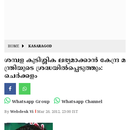
Fitr
May
Day
Eid
Al
Independence
Ad'ha
Day
Onam
HOME
KASARAGOD
J&K
State
ശമ്പള കുടിശ്ശിക ലഭ്യമാക്കാന്‍ കേന്ദ്ര മ
Haryana
ന്ത്രിയുടെ ശ്രദ്ധയില്‍പ്പെടുത്തും:
Assembly
State
Diwali
ചെര്‍ക്കളം
Elections
Assembly
Christmas
Elections
New-
Year
Republic
Whatsapp Group
Whatsapp Channel
Day
Budget
By
Webdesk Vi
Mar 26, 2012, 23:00 IST
Delhi