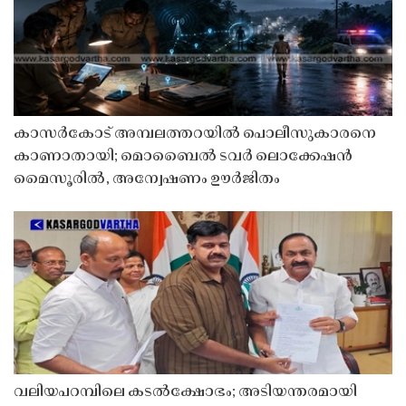
കാസർകോട് അമ്പലത്തറയിൽ പൊലീസുകാരനെ
കാണാതായി; മൊബൈൽ ടവർ ലൊക്കേഷൻ
മൈസൂരിൽ, അന്വേഷണം ഊർജിതം
വലിയപറമ്പിലെ കടൽക്ഷോഭം; അടിയന്തരമായി