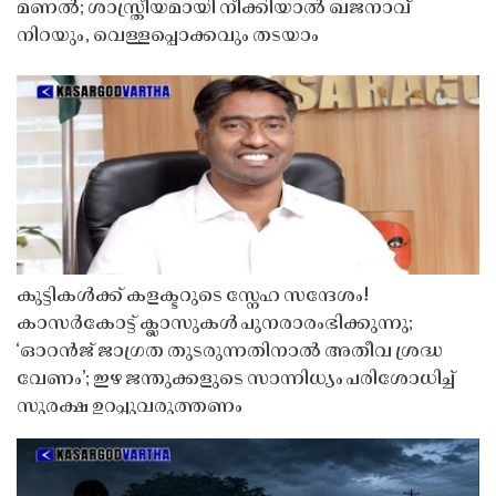
മണൽ; ശാസ്ത്രീയമായി നീക്കിയാൽ ഖജനാവ്
നിറയും, വെള്ളപ്പൊക്കവും തടയാം
കുട്ടികൾക്ക് കളക്ടറുടെ സ്നേഹ സന്ദേശം!
കാസർകോട്ട് ക്ലാസുകൾ പുനരാരംഭിക്കുന്നു;
‘ഓറൻജ് ജാഗ്രത തുടരുന്നതിനാൽ അതീവ ശ്രദ്ധ
വേണം’; ഇഴ ജന്തുക്കളുടെ സാന്നിധ്യം പരിശോധിച്ച്
സുരക്ഷ ഉറപ്പുവരുത്തണം