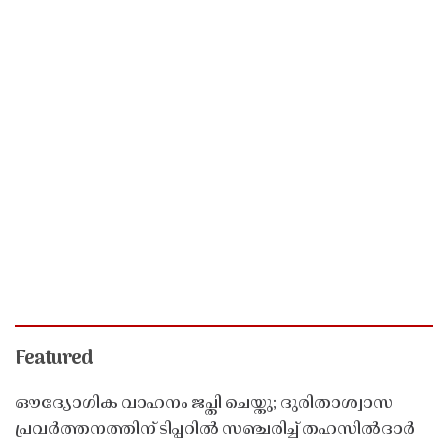
Featured
ഔദ്യോഗിക വാഹനം ജപ്തി ചെയ്തു; ദുരിതാശ്വാസ
പ്രവർത്തനത്തിന് ടിപ്പറിൽ സഞ്ചരിച്ച് തഹസിൽദാർ