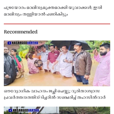
പുഴയോരം മാലിന്യമുക്തമാക്കി യുവാക്കൾ; ഇനി
മാലിന്യം തള്ളിയാൽ പണികിട്ടും
Recommended
ഔദ്യോഗിക വാഹനം ജപ്തി ചെയ്തു; ദുരിതാശ്വാസ
പ്രവർത്തനത്തിന് ടിപ്പറിൽ സഞ്ചരിച്ച് തഹസിൽദാർ