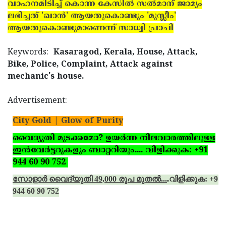
വാഹനമിടിച്ച് കൊന്ന കേസില്‍ സല്‍മാന് ജാമ്യം
ലഭിച്ചത് 'ഖാന്‍' ആയതുകൊണ്ടും 'മുസ്ലീം'
ആയതുകൊണ്ടുമാണെന്ന് സാധ്വി പ്രാചി
Keywords:
Kasaragod, Kerala, House, Attack,
Bike, Police, Complaint, Attack against
mechanic's house.
Advertisement:
City Gold | Glow of Purity
വൈദ്യുതി മുടക്കമോ? ഉയര്‍ന്ന നിലവാരത്തിലുള്ള
ഇന്‍വേര്‍ട്ടറുകളും ബാറ്ററിയും.... വിളിക്കുക: +91
944 60 90 752
സോളാര്‍ വൈദ്യുതി 49,000 രൂപ മുതല്‍...
.
വിളിക്കുക: +91
944 60 90 752