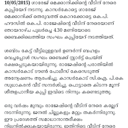
Election
Maha
10/05/2015)
ഗാരേജ് മെക്കാനിക്കിന്റെ വീടിന് നേരെ
കുപ്പിയേറ് നടന്നു. കാസര്‍കോട്ടെ ഗാരേജ്
Shivarathri
International
മെക്കാനിക്ക് തെരുവത്ത് കൊറക്കോട്ടെ കെ.പി.
Women's
Anti-
ഹൗസില്‍ കെ.പി. രാജേഷിന്റെ വീടിന് നേരെയാണ്
ഞായറാഴ്ച പുലര്‍ച്ചെ 4.30 മണിയോടെ
Day
Drug
Attukal
ബൈക്കിലെത്തിയ സംഘം കുപ്പിയേറ് നടത്തിയത്.
Campaign
Pongala
Holi
ശബ്ദം കേട്ട് വീട്ടിലുള്ളവര്‍ ഉണര്‍ന്ന് ബഹളം
2025
2025
IPL
വെച്ചപ്പോള്‍ സംഘം ബൈക്ക് സ്റ്റാര്‍ട്ട് ചെയ്ത്
2025
Eid
രക്ഷപ്പെടുകയായിരുന്നു. രാജേഷിന്റെ പരാതിയില്‍
കാസര്‍കോട് ടൗണ്‍ പോലീസ് കേസെടുത്ത്
Al-
Waqf
അന്വേഷണം ആരംഭിച്ചു. കാസര്‍കോട് സി.ഐ. പി.കെ
Fitr
Bill
Vishu
സുധാകരന്‍ വീട് സന്ദര്‍ശിച്ചു. പൊട്ടാതെ കിടന്ന മൂന്ന്
ശീതളപാനീയ കുപ്പി ഇവിടെ നിന്നും കണ്ടെടുത്തു.
2025
Controversy
Festival
Good
2025
Friday
Easter
ഒരു വര്‍ഷം മുമ്പും രാജേഷിന്റെ വീടിന് നേരെ കല്ലേറ്
നടന്നിരുന്നു. ജനല്‍ ചില്ലുകളും മറ്റും തകര്‍ന്നിരുന്നു.
Observance
Sunday
By-
ഈ പ്രദേശത്ത് സമാധാനാന്തരീക്ഷം
2025
2025
Election
Bihar
നിലനില്‍ക്കുകയായിരുന്നു. ഇതിനിടെ വീടിന് നേരെ