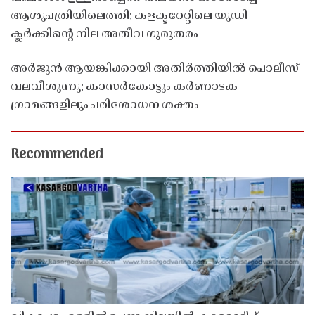
ആശുപത്രിയിലെത്തി; കളക്ടറേറ്റിലെ യുഡി
ക്ലർക്കിൻ്റെ നില അതീവ ഗുരുതരം
അർജുൻ ആയങ്കിക്കായി അതിർത്തിയിൽ പൊലീസ്
വലവീശുന്നു; കാസർകോട്ടും കർണാടക
ഗ്രാമങ്ങളിലും പരിശോധന ശക്തം
Recommended