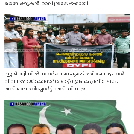
ബൈക്കുകൾ; റാലി ശ്രദ്ധേയമായി
സ്കൂൾ ക്വിസിൽ സവർക്കറെ പുകഴ്ത്തി ചോദ്യം വൻ
വിവാദമായി: കാസർകോട്ട് വ്യാപക പ്രതിഷേധം,
അടിയന്തര റിപ്പോർട്ട് തേടി ഡിഡിഇ