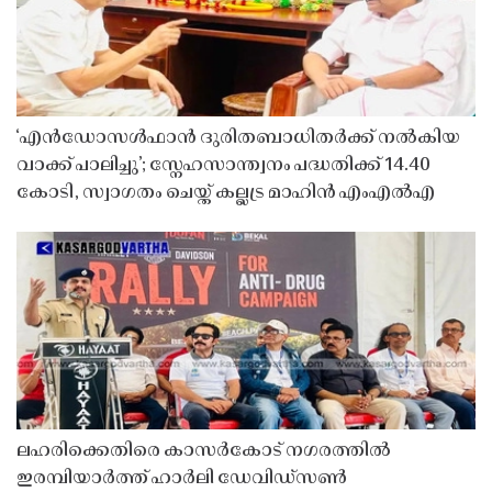
‘എൻഡോസൾഫാൻ ദുരിതബാധിതർക്ക് നൽകിയ
വാക്ക് പാലിച്ചു’; സ്നേഹസാന്ത്വനം പദ്ധതിക്ക് 14.40
കോടി, സ്വാഗതം ചെയ്ത് കല്ലട്ര മാഹിൻ എംഎൽഎ
ലഹരിക്കെതിരെ കാസർകോട് നഗരത്തിൽ
ഇരമ്പിയാർത്ത് ഹാർലി ഡേവിഡ്‌സൺ