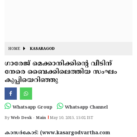
Fitr
May
Day
Eid
Al
Independence
Ad'ha
Day
Onam
HOME
KASARAGOD
J&K
State
ഗാരേജ് മെക്കാനിക്കിന്റെ വീടിന്
Haryana
നേരെ ബൈക്കിലെത്തിയ സംഘം
Assembly
State
Diwali
കുപ്പിയെറിഞ്ഞു
Elections
Assembly
Christmas
Elections
New-
Year
Republic
Whatsapp Group
Whatsapp Channel
Day
Budget
By
Web Desk - Main
May 10, 2015, 15:02 IST
Delhi
കാസര്‍കോട്: (www.kasargodvartha.com