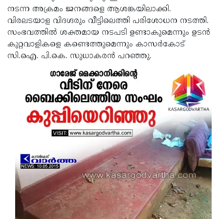
നടന്ന അക്രമം ജനങ്ങളെ ആശങ്കയിലാക്കി.
Updates
Assembly
Kerala
വിരലടയാള വിദഗ്ദരും വീട്ടിലെത്തി പരിശോധന നടത്തി.
Polls
Local
Look
സംഭവത്തില്‍ ശക്തമായ നടപടി ഉണ്ടാകുമെന്നും ഉടന്‍
കുറ്റവാളികളെ കണ്ടെത്തുമെന്നും കാസര്‍കോട്
Body
Back
സി.ഐ. പി.കെ. സുധാകരന്‍ പറഞ്ഞു.
Election
2025