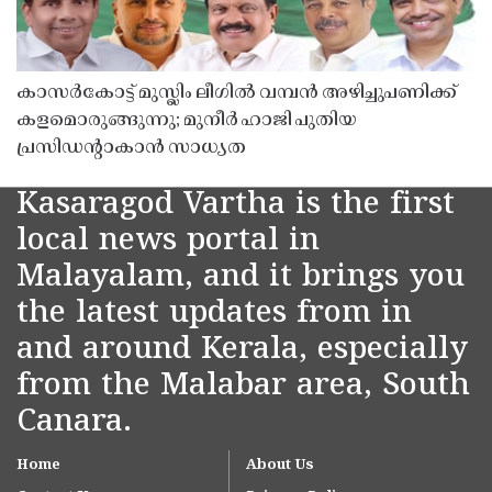
കാസർകോട്ട് മുസ്ലിം ലീഗിൽ വമ്പൻ അഴിച്ചുപണിക്ക്
കളമൊരുങ്ങുന്നു; മുനീർ ഹാജി പുതിയ
പ്രസിഡൻ്റാകാൻ സാധ്യത
Kasaragod Vartha is the first
local news portal in
Malayalam, and it brings you
the latest updates from in
and around Kerala, especially
from the Malabar area, South
Canara.
Home
About Us