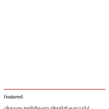
Featured
വിഷാംശം ഉള്ളിൽച്ചെന്ന നിലയിൽ കാറോടിച്ച്