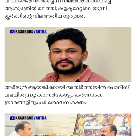
വിഷാംശം ഉള്ളിൽച്ചെന്ന നിലയിൽ കാറോടിച്ച്
ആശുപത്രിയിലെത്തി; കളക്ടറേറ്റിലെ യുഡി
ക്ലർക്കിൻ്റെ നില അതീവ ഗുരുതരം
അർജുൻ ആയങ്കിക്കായി അതിർത്തിയിൽ പൊലീസ്
വലവീശുന്നു; കാസർകോട്ടും കർണാടക
ഗ്രാമങ്ങളിലും പരിശോധന ശക്തം