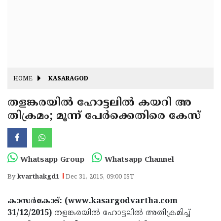
Fitr
May
Day
Eid
Al
Independence
Ad'ha
Day
Onam
HOME
KASARAGOD
J&K
State
തളങ്കരയില്‍ ഹോട്ടലില്‍ കയറി അ
Haryana
തിക്രമം; മൂന്ന് പേര്‍ക്കെതിരെ കേസ്
Assembly
State
Diwali
Elections
Assembly
Christmas
Elections
New-
Whatsapp Group
Whatsapp Channel
Year
Republic
By
kvarthakgd1
Dec 31, 2015, 09:00 IST
Day
Budget
കാസര്‍കോട്: (www.kasargodvartha.com
Delhi
31/12/2015)
തളങ്കരയില്‍ ഹോട്ടലില്‍ അതിക്രമിച്ച്