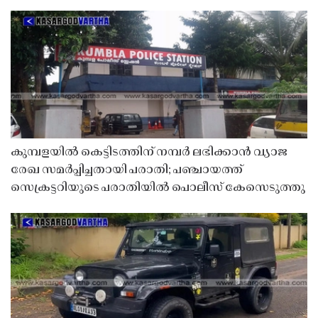
കുമ്പളയിൽ കെട്ടിടത്തിന് നമ്പർ ലഭിക്കാൻ വ്യാജ
രേഖ സമർപ്പിച്ചതായി പരാതി; പഞ്ചായത്ത്
സെക്രട്ടറിയുടെ പരാതിയിൽ പൊലീസ് കേസെടുത്തു