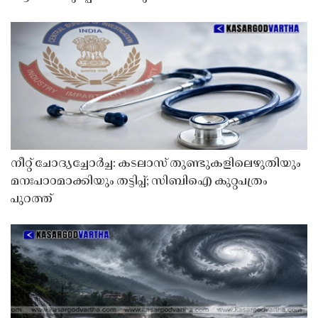
നീറ്റ് ചോദ്യച്ചോർച്ച: കടലാസ് തുണ്ടുകളിലെഴുതിയും
മനഃപാഠമാക്കിയും തട്ടിപ്പ്; സിബിഐ കുറ്റപത്രം
പുറത്ത്