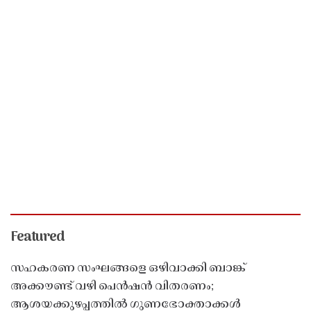
Featured
സഹകരണ സംഘങ്ങളെ ഒഴിവാക്കി ബാങ്ക്
അക്കൗണ്ട് വഴി പെൻഷൻ വിതരണം;
ആശയക്കുഴപ്പത്തിൽ ഗുണഭോക്താക്കൾ