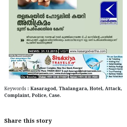
Updates
Assembly
Kerala
Polls
Local
Look
Body
Back
Election
2025
Keywords
: Kasaragod, Thalangara, Hotel, Attack,
Complaint, Police, Case.
Share this story