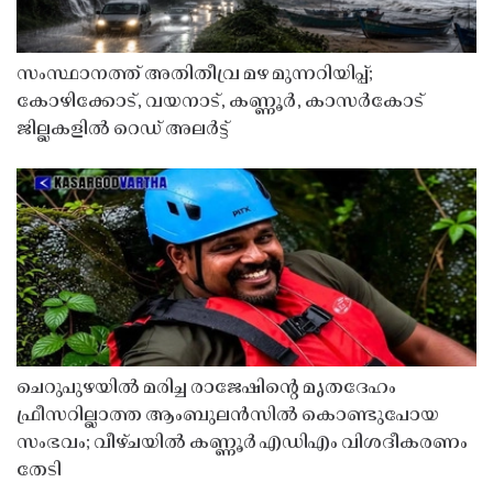
സംസ്ഥാനത്ത് അതിതീവ്ര മഴ മുന്നറിയിപ്പ്;
കോഴിക്കോട്, വയനാട്, കണ്ണൂർ, കാസർകോട്
ജില്ലകളിൽ റെഡ് അലർട്ട്
ചെറുപുഴയിൽ മരിച്ച രാജേഷിൻ്റെ മൃതദേഹം
ഫ്രീസറില്ലാത്ത ആംബുലൻസിൽ കൊണ്ടുപോയ
സംഭവം; വീഴ്ചയിൽ കണ്ണൂർ എഡിഎം വിശദീകരണം
തേടി