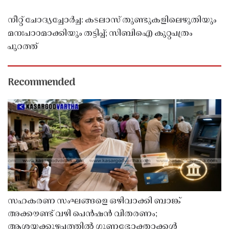
നീറ്റ് ചോദ്യച്ചോർച്ച: കടലാസ് തുണ്ടുകളിലെഴുതിയും
മനഃപാഠമാക്കിയും തട്ടിപ്പ്; സിബിഐ കുറ്റപത്രം
പുറത്ത്
Recommended
സഹകരണ സംഘങ്ങളെ ഒഴിവാക്കി ബാങ്ക്
അക്കൗണ്ട് വഴി പെൻഷൻ വിതരണം;
ആശയക്കുഴപ്പത്തിൽ ഗുണഭോക്താക്കൾ