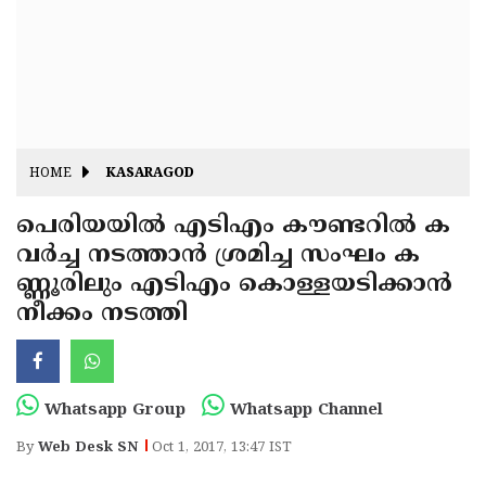
Fitr
May
Day
Eid
Al
Independence
Ad'ha
Day
Onam
HOME
KASARAGOD
J&K
State
പെരിയയില്‍ എടിഎം കൗണ്ടറില്‍ ക
Haryana
വര്‍ച്ച നടത്താന്‍ ശ്രമിച്ച സംഘം ക
Assembly
State
Diwali
ണ്ണൂരിലും എടിഎം കൊള്ളയടിക്കാന്‍
Elections
Assembly
Christmas
നീക്കം നടത്തി
Elections
New-
Year
Republic
Whatsapp Group
Whatsapp Channel
Day
Budget
By
Web Desk SN
Oct 1, 2017, 13:47 IST
Delhi