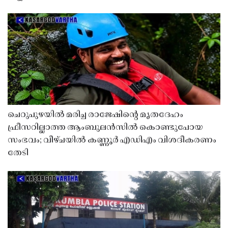
ചെറുപുഴയിൽ മരിച്ച രാജേഷിൻ്റെ മൃതദേഹം
ഫ്രീസറില്ലാത്ത ആംബുലൻസിൽ കൊണ്ടുപോയ
സംഭവം; വീഴ്ചയിൽ കണ്ണൂർ എഡിഎം വിശദീകരണം
തേടി