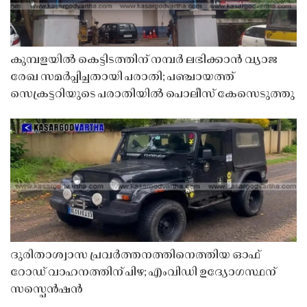
കുമ്പളയിൽ കെട്ടിടത്തിന് നമ്പർ ലഭിക്കാൻ വ്യാജ
രേഖ സമർപ്പിച്ചതായി പരാതി; പഞ്ചായത്ത്
സെക്രട്ടറിയുടെ പരാതിയിൽ പൊലീസ് കേസെടുത്തു
ദുരിതാശ്വാസ പ്രവർത്തനത്തിനെത്തിയ ഓഫ്
റോഡ് വാഹനത്തിന് പിഴ; എംവിഡി ഉദ്യോഗസ്ഥന്
സസ്പെൻഷൻ