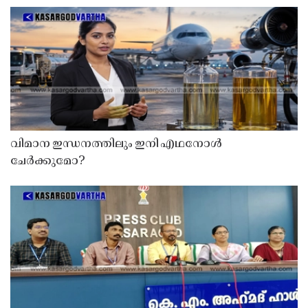
വിമാന ഇന്ധനത്തിലും ഇനി എഥനോൾ
ചേർക്കുമോ?