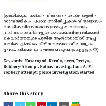
(ശ്രദ്ധിക്കുക: ഗൾഫ് - വിനോദം - ടെക്നോളജി -
സാമ്പത്തികം- പ്രധാന അറിയിപ്പുകൾ-വിദ്യാഭ്യാസം-
തൊഴിൽ വിശേഷങ്ങൾ ഉൾപ്പെടെ മലയാളം
വാർത്തകൾ നിങ്ങളുടെ മൊബൈലിൽ ലഭിക്കാൻ
കെവാർത്തയുടെ പുതിയ ആൻഡ്രോയിഡ് ആപ്പ്
ഇവിടെ ക്ലിക്ക് ചെയ്ത് ഡൗൺലോഡ് ചെയ്യുക.
ഉപയോഗിക്കാനും ഷെയർ ചെയ്യാനും എളുപ്പം 😊)
Keywords:
Kasaragod, Kerala, news, Periya,
Robbery-Attempt, Police, Investigation, ATM
robbery attempt; police investigation started
Share this story