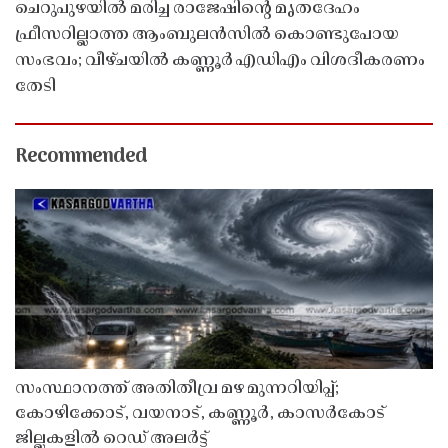
ചെറുപുഴയിൽ മരിച്ച രാജേഷിൻ്റെ മൃതദേഹം
ഫ്രീസറില്ലാത്ത ആംബുലൻസിൽ കൊണ്ടുപോയ
സംഭവം; വീഴ്ചയിൽ കണ്ണൂർ എഡിഎം വിശദീകരണം
തേടി
Recommended
സംസ്ഥാനത്ത് അതിതീവ്ര മഴ മുന്നറിയിപ്പ്;
കോഴിക്കോട്, വയനാട്, കണ്ണൂർ, കാസർകോട്
ജില്ലകളിൽ റെഡ് അലർട്ട്