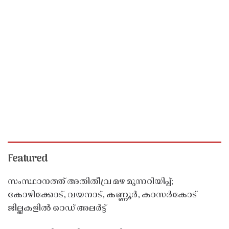
Featured
സംസ്ഥാനത്ത് അതിതീവ്ര മഴ മുന്നറിയിപ്പ്;
കോഴിക്കോട്, വയനാട്, കണ്ണൂർ, കാസർകോട്
ജില്ലകളിൽ റെഡ് അലർട്ട്