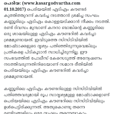
Election
Maha
പെരിയ: (www.kasargodvartha.com
01.10.2017)
പെരിയയില്‍ എടിഎം കൗണ്ടര്‍
Shivarathri
International
കുത്തിത്തുറന്ന് കവര്‍ച്ച നടത്താന്‍ ശ്രമിച്ച സംഘം
Women's
Anti-
കണ്ണൂരിലും എടിഎം കൊള്ളയടിക്കാന്‍ നീക്കം നടത്തി.
രണ്ട് ദിവസം മുമ്പാണ് കനറാ ബാങ്കിന്റെ കണ്ണൂരിലെ
Day
Drug
Attukal
ഒരു ശാഖയിലുള്ള എടിഎം കൗണ്ടറില്‍ കവര്‍ച്ചാ
Campaign
Pongala
Holi
ശ്രമമുണ്ടായത്. ഇവിടുത്തെ സിസിടിവിയില്‍
മോഷ്ടാക്കളുടെ ദൃശ്യം പതിഞ്ഞിരുന്നുവെങ്കിലും
2025
2025
IPL
പ്രതികളെ പിടികൂടാന്‍ സാധിച്ചിരുന്നില്ല. ഈ
2025
Eid
സംഭവത്തില്‍ പോലീസ് കേസെടുത്ത് അന്വേഷണം
നടത്തിവരുന്നതിനിടെയാണ് സമാന രീതിയില്‍
Al-
Waqf
പെരിയയിലും എടിഎം കൗണ്ടറില്‍ കവര്‍ച്ചാ
Fitr
Bill
Vishu
ശ്രമമുണ്ടായത്.
2025
Controversy
Festival
Good
കണ്ണൂരിലെ എടിഎം കൗണ്ടറിലുള്ള സിസിടിവിയില്‍
2025
Friday
Easter
പതിഞ്ഞവരുമായി രൂപ സാദൃശ്യമുള്ള മോഷ്ടാക്കളാണ്
പെരിയയിലെ എടിഎം കൗണ്ടറിലെ സിസിടിവിയിലും
Observance
Sunday
By-
ഉള്‍പെട്ടിരിക്കുന്നത്. അതുകൊണ്ടു തന്നെ
2025
2025
Election
Bihar
രണ്ടിടങ്ങളിലും ഒരേ സംഘം തന്നെയാകാം