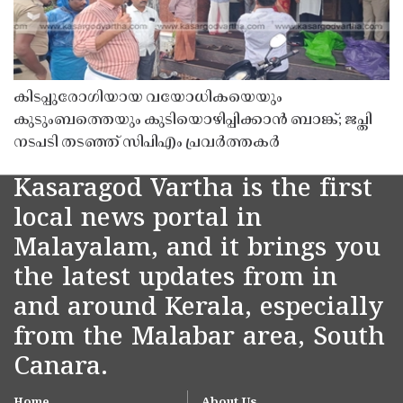
കിടപ്പുരോഗിയായ വയോധികയെയും
കുടുംബത്തെയും കുടിയൊഴിപ്പിക്കാൻ ബാങ്ക്; ജപ്തി
നടപടി തടഞ്ഞ് സിപിഎം പ്രവർത്തകർ
Kasaragod Vartha is the first
local news portal in
Malayalam, and it brings you
the latest updates from in
and around Kerala, especially
from the Malabar area, South
Canara.
Home
About Us