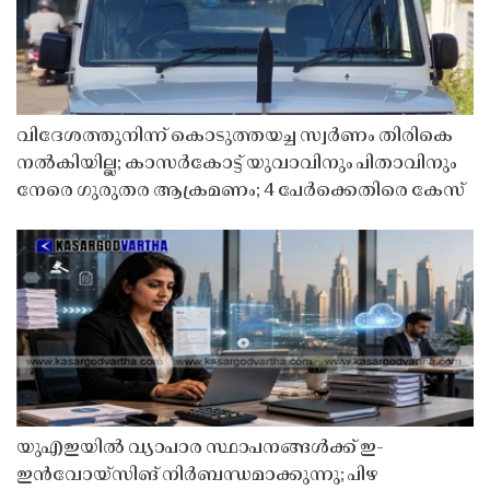
വിദേശത്തുനിന്ന് കൊടുത്തയച്ച സ്വർണം തിരികെ
നൽകിയില്ല; കാസർകോട്ട് യുവാവിനും പിതാവിനും
നേരെ ഗുരുതര ആക്രമണം; 4 പേർക്കെതിരെ കേസ്
യുഎഇയിൽ വ്യാപാര സ്ഥാപനങ്ങൾക്ക് ഇ-
ഇൻവോയ്സിങ് നിർബന്ധമാക്കുന്നു; പിഴ