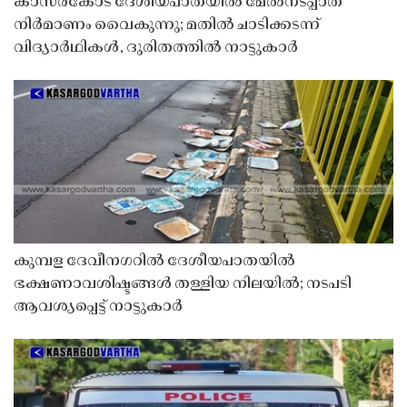
കാസർകോട് ദേശീയപാതയിൽ മേൽനടപ്പാത
നിർമാണം വൈകുന്നു; മതിൽ ചാടിക്കടന്ന്
വിദ്യാർഥികൾ, ദുരിതത്തിൽ നാട്ടുകാർ
കുമ്പള ദേവീനഗറിൽ ദേശീയപാതയിൽ
ഭക്ഷണാവശിഷ്ടങ്ങൾ തള്ളിയ നിലയിൽ; നടപടി
ആവശ്യപ്പെട്ട് നാട്ടുകാർ