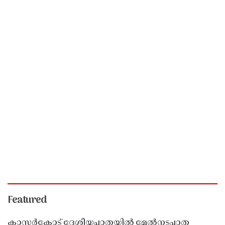
Featured
കാസർകോട് ദേശീയപാതയിൽ മേൽനടപ്പാത