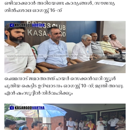
ഒഴിവാക്കാൻ അറിയേണ്ട കാര്യങ്ങൾ, സൗജന്യ
ശിൽപശാല ഓഗസ്റ്റ് 16-ന്
ചെമ്മനാട് ജമാഅത്ത് ഹയർ സെക്കൻഡറി സ്കൂൾ
പുതിയ കെട്ടിട ഉദ്ഘാടനം ഓഗസ്റ്റ് 10-ന്; മന്ത്രി അഡ്വ.
എൻ ഷംസുദ്ദീൻ നിർവഹിക്കും