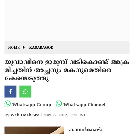
Fitr
May
Day
Eid
Al
Independence
Ad'ha
Day
Onam
HOME
KASARAGOD
J&K
State
യുവാവിനെ ഇരുമ്പ് വടികൊണ്ട് അക്ര
Haryana
മിച്ചതിന് അച്ഛനും മകനുമെതിരെ
Assembly
State
Diwali
കേസെടുത്തു
Elections
Assembly
Christmas
Elections
New-
Year
Republic
Whatsapp Group
Whatsapp Channel
Day
Budget
By
Web Desk Sre
May 22, 2012, 11:50 IST
Delhi
കാസര്‍കോട്: