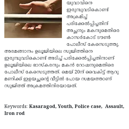
Election
Maha
യുവാവിനെ
ഇരുമ്പുവടികൊണ്ട്
Shivarathri
International
അക്രമിച്ച്
Women's
Anti-
പരിക്കേല്‍പ്പിച്ചതിന്
അച്ഛനും മകനുമെതിരെ
Day
Drug
Attukal
കാസര്‍കോട് ടൗണ്‍
Campaign
Pongala
Holi
പോലീസ് കേസെടുത്തു.
അരമങ്ങാനം ഉലൂജിയിലെ സുജിത്തിനെ
2025
2025
IPL
ഇരുമ്പുവടികൊണ്ട് അടിച്ച് പരിക്കേല്‍പ്പിച്ചതിനാണ്
2025
Eid
ഉലൂജിയിലെ ഭാസ്‌കരനും മകന്‍ റോഷനുമെതിരെ
പോലീസ് കേസെടുത്തത്. മെയ് 20ന് വൈകിട്ട് ആറു
Al-
Waqf
മണിക്ക് ഇളയച്ഛന്റെ വീട്ടില്‍ പോയ സമയത്താണ്
Fitr
Bill
Vishu
സുജിത്ത് അക്രമത്തിനിരയായത്.
2025
Controversy
Festival
Good
2025
Friday
Easter
Keywords:
Kasaragod, Youth, Police case, Assault,
Iron rod
Observance
Sunday
By-
2025
2025
Election
Bihar