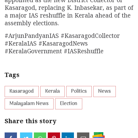
appointed as the new District Collector of
Kasaragod, replacing K. Inbasekar, as part of
a major IAS reshuffle in Kerala ahead of the
assembly elections.
#ArjunPandyanIAS #KasaragodCollector
#KeralaIAS #KasaragodNews
#KeralaGovernment #IASReshuffle
Tags
Kasaragod
Kerala
Politics
News
Malayalam News
Election
Share this story