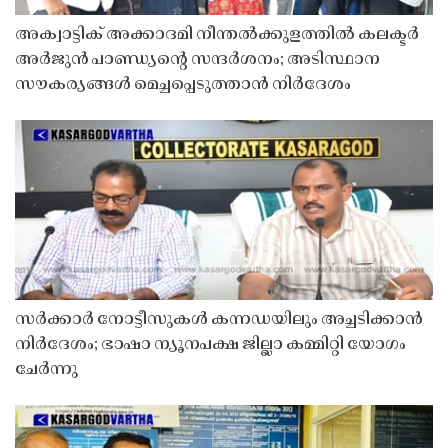
അക്വാട്ടിക് അക്കാദമി നീന്തൽക്കുളത്തിൽ കലക്ടർ
അർജുൻ പാണ്ഡ്യൻ്റെ സന്ദർശനം; അടിസ്ഥാന
സൗകര്യങ്ങൾ മെച്ചപ്പെടുത്താൻ നിർദേശം
സർക്കാർ നോട്ടീസുകൾ കന്നഡയിലും അച്ചടിക്കാൻ
നിർദേശം; ഭാഷാ ന്യൂനപക്ഷ ജില്ലാ കമ്മിറ്റി യോഗം
ചേർന്നു