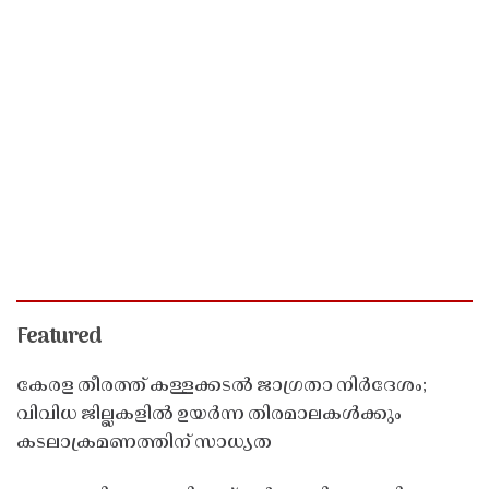
Featured
കേരള തീരത്ത് കള്ളക്കടൽ ജാഗ്രതാ നിർദേശം;
വിവിധ ജില്ലകളിൽ ഉയർന്ന തിരമാലകൾക്കും
കടലാക്രമണത്തിന് സാധ്യത