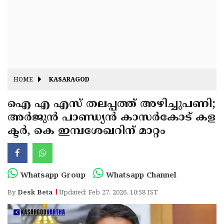
Fitr
May
Day
Eid
Al
Independence
Ad'ha
Day
Onam
HOME
KASARAGOD
J&K
State
ഐ എ എസ് തലപ്പത്ത് അഴിച്ചുപണി;
Haryana
അർജുൻ പാണ്ഡ്യൻ കാസർകോട് കള
Assembly
State
Diwali
ക്ടർ, കെ ഇമ്പശേഖറിന് മാറ്റം
Elections
Assembly
Christmas
Elections
New-
Year
Republic
Whatsapp Group
Whatsapp Channel
Day
Budget
By
Desk Beta
Updated: Feb 27, 2026, 10:58 IST
Delhi