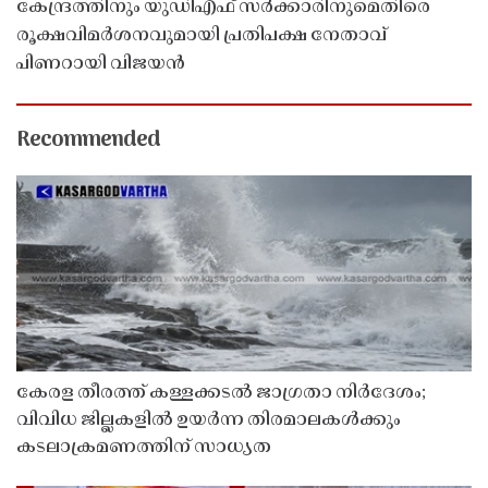
കേന്ദ്രത്തിനും യുഡിഎഫ് സർക്കാരിനുമെതിരെ
രൂക്ഷവിമർശനവുമായി പ്രതിപക്ഷ നേതാവ്
പിണറായി വിജയൻ
Recommended
കേരള തീരത്ത് കള്ളക്കടൽ ജാഗ്രതാ നിർദേശം;
വിവിധ ജില്ലകളിൽ ഉയർന്ന തിരമാലകൾക്കും
കടലാക്രമണത്തിന് സാധ്യത