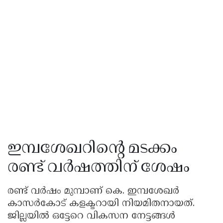
ഇമ്പശേഖറിന്റെ മടക്കം
രണ്ട് വർഷത്തിന് ശേഷം
രണ്ട് വർഷം മുമ്പാണ് കെ. ഇമ്പശേഖർ
കാസർകോട് കളക്ടറായി നിയമിതനായത്.
ജില്ലയിൽ ഒട്ടേറെ വികസന നേട്ടങ്ങൾ