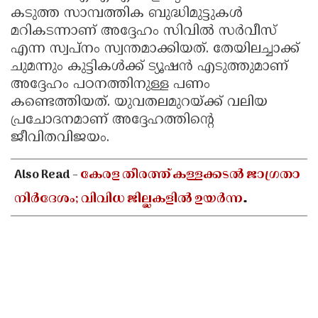
കടുത്ത സാമ്പത്തിക ബുദ്ധിമുട്ടുകൾ
മറികടന്നാണ് അദ്ദേഹം സിവിൽ സർവീസ്
എന്ന സ്വപ്നം സ്വന്തമാക്കിയത്. തേയിലച്ചാക്ക്
ചുമന്നും കുട്ടികൾക്ക് ട്യൂഷൻ എടുത്തുമാണ്
അദ്ദേഹം പഠനത്തിനുള്ള പണം
കണ്ടെത്തിയത്. യുവതലമുറയ്ക്ക് വലിയ
പ്രചോദനമാണ് അദ്ദേഹത്തിന്റെ
ജീവിതവിജയം.
Also Read -
കേരള തീരത്ത് കള്ളക്കടൽ ജാഗ്രതാ
നിർദേശം; വിവിധ ജില്ലകളിൽ ഉയർന്ന
തിരമാലകൾക്കും കടലാക്രമണത്തിന്
സാധ്യത