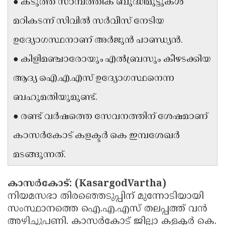
● കടുത്ത സാമ്പത്തിക ബുദ്ധിമുട്ടുകൾ
Updates
Assembly
Kerala
മറികടന്ന് സിവിൽ സർവീസ് നേടിയ
Polls
Local
Look
ഉദ്യോഗസ്ഥനാണ് അർജുൻ പാണ്ഡ്യൻ.
Body
Back
● കിളിമഞ്ചാരോയും എൽബ്രസും കീഴടക്കിയ
Election
2025
ആദ്യ ഐ.എ.എസ് ഉദ്യോഗസ്ഥനെന്ന
ബഹുമതിയുമുണ്ട്.
● രണ്ട് വർഷത്തെ സേവനത്തിന് ശേഷമാണ്
കാസർകോട് കളക്ടർ കെ ഇമ്പശേഖർ
മടങ്ങുന്നത്.
കാസർകോട്: (KasargodVartha)
നിയമസഭാ തിരഞ്ഞെടുപ്പിന് മുന്നോടിയായി
സംസ്ഥാനത്തെ ഐ.എ.എസ് തലപ്പത്ത് വൻ
അഴിച്ചുപണി. കാസർകോട് ജില്ലാ കളക്ടർ കെ.