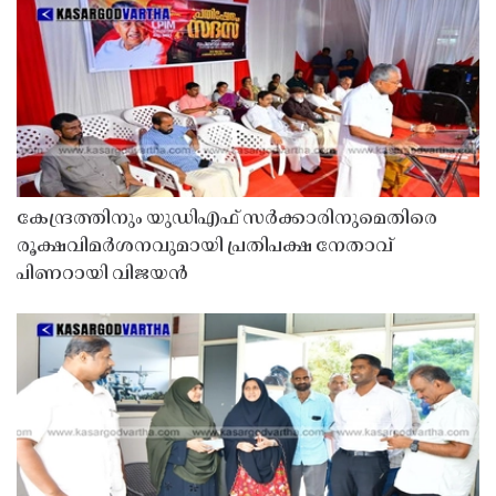
കേന്ദ്രത്തിനും യുഡിഎഫ് സർക്കാരിനുമെതിരെ
രൂക്ഷവിമർശനവുമായി പ്രതിപക്ഷ നേതാവ്
പിണറായി വിജയൻ