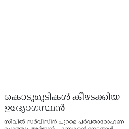
കൊടുമുടികൾ കീഴടക്കിയ
ഉദ്യോഗസ്ഥൻ
സിവിൽ സർവീസിന് പുറമെ പർവതാരോഹണ