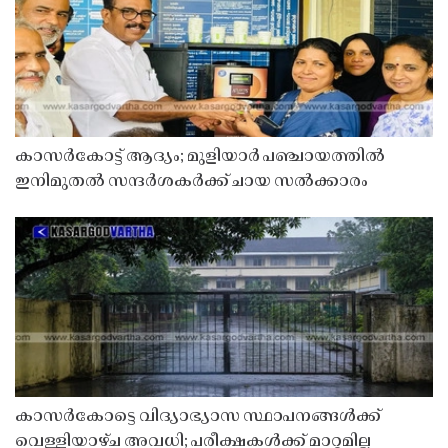
കാസർകോട്ട് ആദ്യം; മുളിയാർ പഞ്ചായത്തിൽ
ഇനിമുതൽ സന്ദർശകർക്ക് ചായ സൽക്കാരം
കാസർകോട്ടെ വിദ്യാഭ്യാസ സ്ഥാപനങ്ങൾക്ക്
വെള്ളിയാഴ്ച അവധി; പരീക്ഷകൾക്ക് മാറ്റമില്ല