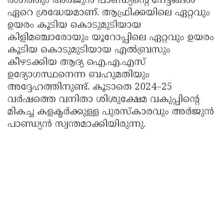
രംഗത്തും അർജുൻ പാണ്ഡ്യന്റെ നേട്ടങ്ങൾ
ഏറെ ശ്രദ്ധേയമാണ്. ആഫ്രിക്കയിലെ ഏറ്റവും
ഉയരം കൂടിയ കൊടുമുടിയായ
കിളിമഞ്ചാരോയും യൂറോപ്പിലെ ഏറ്റവും ഉയരം
കൂടിയ കൊടുമുടിയായ എൽബ്രസും
കീഴടക്കിയ ആദ്യ ഐ.എ.എസ്
ഉദ്യോഗസ്ഥനെന്ന ബഹുമതിയും
അദ്ദേഹത്തിനുണ്ട്. കൂടാതെ 2024–25
വർഷത്തെ വനിതാ ശിശുക്ഷേമ വകുപ്പിന്റെ
മികച്ച കളക്ടർക്കുള്ള പുരസ്കാരവും അർജുൻ
പാണ്ഡ്യൻ സ്വന്തമാക്കിയിരുന്നു.