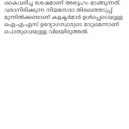
കൈവരിച്ച ശേഷമാണ് അദ്ദേഹം മടങ്ങുന്നത്.
വരാനിരിക്കുന്ന നിയമസഭാ തിരഞ്ഞെടുപ്പ്
മുന്നിൽക്കണ്ടാണ് കളക്ടർമാർ ഉൾപ്പെടെയുള്ള
ഐ.എ.എസ് ഉദ്യോഗസ്ഥരുടെ മാറ്റമെന്നാണ്
പൊതുവെയുള്ള വിലയിരുത്തൽ.