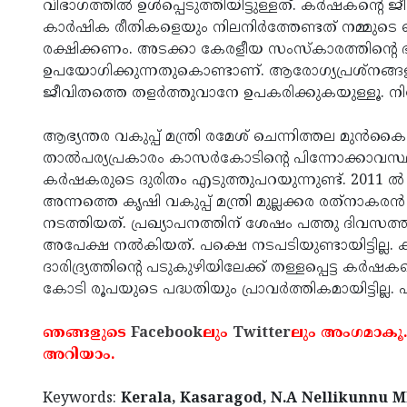
വിഭാഗത്തില്‍ ഉള്‍പ്പെടുത്തിയിട്ടുള്ളത്. കര്‍ഷകന്റ
കാര്‍ഷിക രീതികളെയും നിലനിര്‍ത്തേണ്ടത് നമ്മു
രക്ഷിക്കണം. അടക്കാ കേരളീയ സംസ്‌കാരത്തിന്റെ 
ഉപയോഗിക്കുന്നതുകൊണ്ടാണ്. ആരോഗ്യപ്രശ്‌നങ്ങളു
ജീവിതത്തെ തളര്‍ത്തുവാനേ ഉപകരിക്കുകയുള്ളൂ.
ആഭ്യന്തര വകുപ്പ് മന്ത്രി രമേശ് ചെന്നിത്തല മുന്‍കൈയ
താല്‍പര്യപ്രകാരം കാസര്‍കോടിന്റെ പിന്നോക്കാവസ്ഥ
കര്‍ഷകരുടെ ദുരിതം എടുത്തുപറയുന്നുണ്ട്. 2011 ല്‍ അ
അന്നത്തെ കൃഷി വകുപ്പ് മന്ത്രി മുല്ലക്കര രത്‌നാകരന
നടത്തിയത്. പ്രഖ്യാപനത്തിന് ശേഷം പത്തു ദിവസത
അപേക്ഷ നല്‍കിയത്. പക്ഷെ നടപടിയുണ്ടായിട്ടില്
ദാരിദ്ര്യത്തിന്റെ പടുകുഴിയിലേക്ക് തള്ളപ്പെട്ട കര്‍
കോടി രൂപയുടെ പദ്ധതിയും പ്രാവര്‍ത്തികമായിട്ടില്ല. എ
ഞങ്ങളുടെ
Facebook
ലും
Twitter
ലും അംഗമാകൂ.
അറിയാം.
Keywords:
Kerala, Kasaragod, N.A Nellikunnu M