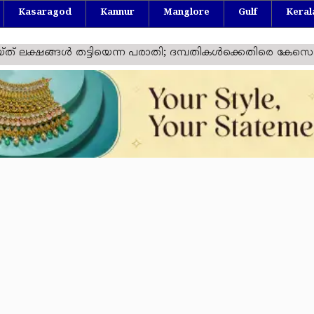
Kasaragod
Kannur
Manglore
Gulf
Keral