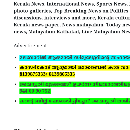
Kerala News, International News, Sports News, 
photo galleries, Top Breaking News on Politics
discussions, interviews and more, Kerala cult
Kerala news paper, News malayalam, Today new
news, Malayalam Kathakal, Live Malayalam New
Advertisement:
മലബാറില്‍ ആദ്യമായി സിമുലേറ്ററിന്റെ സഹായ
കാസര്‍കോട് ആദ്യമായി മൊബൈല്‍ കാര്‍ വാഷ് യൂ
8139875333/ 8139865333
വൈദ്യുതി മുടക്കമോ? ഉയര്‍ന്ന നിലവാരത്തിലുള്ള 
944 60 90 752
കറന്റ് ബില്ല് ഷോക്കടിപ്പിച്ചോ? വൈദ്യുതി ലാഭിക