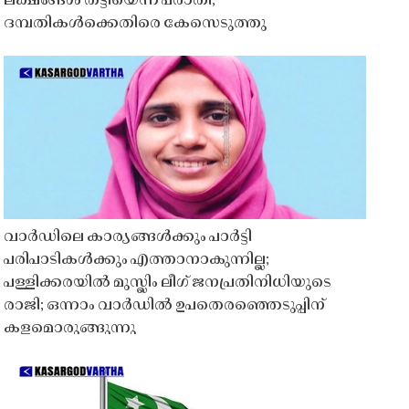
ലക്ഷങ്ങൾ തട്ടിയെന്ന പരാതി;
ദമ്പതികൾക്കെതിരെ കേസെടുത്തു
വാർഡിലെ കാര്യങ്ങൾക്കും പാർട്ടി
പരിപാടികൾക്കും എത്താനാകുന്നില്ല;
പള്ളിക്കരയിൽ മുസ്ലിം ലീഗ് ജനപ്രതിനിധിയുടെ
രാജി; ഒന്നാം വാർഡിൽ ഉപതെരഞ്ഞെടുപ്പിന്
കളമൊരുങ്ങുന്നു