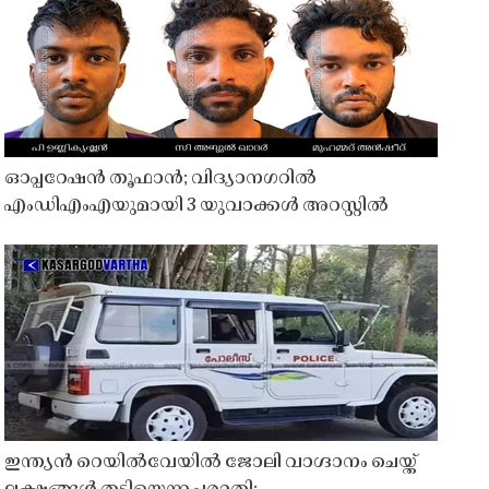
ഓപ്പറേഷൻ തൂഫാൻ; വിദ്യാനഗറിൽ
എംഡിഎംഎയുമായി 3 യുവാക്കൾ അറസ്റ്റിൽ
ഇന്ത്യൻ റെയിൽവേയിൽ ജോലി വാഗ്ദാനം ചെയ്ത്