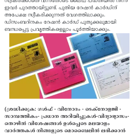
സ്വീകരിക്കാതെ വന്നതോടെ ലൈഫ് പദ്ധതിയില്‍ നിന്ന്
ഇവര്‍ പുറത്തായിട്ടുണ്ട്. പുതിയ റേഷന്‍ കാര്‍ഡിന്
അപേക്ഷ സ്വീകരിക്കുന്നത് വേഗത്തിലാക്കും.
ഡിസംബറിനകം റേഷന്‍ കാര്‍ഡ് പുതുക്കലുമായി
ബന്ധപ്പെട്ട പ്രവൃത്തികളെല്ലാം പൂര്‍ത്തിയാക്കും.
(ശ്രദ്ധിക്കുക: ഗൾഫ് - വിനോദം - ടെക്നോളജി -
സാമ്പത്തികം- പ്രധാന അറിയിപ്പുകൾ-വിദ്യാഭ്യാസം-
തൊഴിൽ വിശേഷങ്ങൾ ഉൾപ്പെടെ മലയാളം
വാർത്തകൾ നിങ്ങളുടെ മൊബൈലിൽ ലഭിക്കാൻ