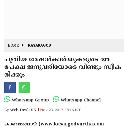
Fitr
May
Day
Eid
Al
Independence
Ad'ha
Day
Onam
HOME
KASARAGOD
J&K
State
പുതിയ റേഷന്‍കാര്‍ഡുകളുടെ അ
Haryana
പേക്ഷ ജനുവരിയോടെ വീണ്ടും സ്വീക
Assembly
State
Diwali
രിക്കും
Elections
Assembly
Christmas
Elections
New-
Year
Republic
Whatsapp Group
Whatsapp Channel
Day
Budget
By
Web Desk SN
Nov 23, 2017, 19:16 IST
Delhi
കാഞ്ഞങ്ങാട്: (www.kasargodvartha.com