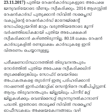
Election
Maha
23.11.2017)
പുതിയ റേഷന്‍കാര്‍ഡുകളുടെ അപേക്ഷ
ജനുവരിയോടെ വീണ്ടും സ്വീകരിക്കും. 2014 ആഗസ്റ്റില്‍
Shivarathri
International
റേഷന്‍കാര്‍ഡ് പുതുക്കാന്‍ സിവില്‍ സപ്ലൈസ്
Women's
Anti-
വകുപ്പിന്റെ റേഷന്‍കാര്‍ഡ് മാനേജ്മെന്റ്
സോഫ്റ്റ്വെയറില്‍ മാറ്റം വരുത്തിയതോടെ മൂന്ന്
Day
Drug
Attukal
വര്‍ഷത്തിലധികമായി പുതിയ അപേക്ഷകള്‍
Campaign
Pongala
Holi
സ്വീകരിക്കാന്‍ കഴിഞ്ഞിരുന്നില്ല. 80.18 ലക്ഷം റേഷന്‍
കാര്‍ഡുകളില്‍ രണ്ടുലക്ഷം കാര്‍ഡുകളേ ഇനി
2025
2025
IPL
വിതരണം ചെയ്യാനുള്ളൂ.
2025
Eid
പരീക്ഷണാടിസ്ഥാനത്തില്‍ തിരുവനന്തപുരം
Al-
Waqf
നോര്‍ത്തില്‍ പുതിയ അപേക്ഷ സ്വീകരിക്കലിന്
Fitr
Bill
Vishu
തുടക്കമിട്ടെങ്കിലും സോഫ്ട് വെയറിലെ
അപാകതകളെ തുടര്‍ന്ന് ഇതു പരിഹരിക്കാന്‍
2025
Controversy
Festival
Good
നാഷണല്‍ ഇന്‍ഫര്‍മാറ്റിക് സെന്ററിനെ സമീപിച്ചിട്ടുണ്ട്.
2025
Friday
Easter
ആദ്യം തിരുവനന്തപുരം ജില്ലയിലും പിന്നീട് മറ്റ്
ജില്ലകള്‍ക്കും വെബ്സൈറ്റ് തുറന്നുനല്‍കാനാണ്
Observance
Sunday
By-
പദ്ധതി. ഇതോടെ താലൂക്ക് സിവില്‍ സപ്ലൈസ്
2025
2025
Election
Bihar
ഓഫീസുകളും അക്ഷയകേന്ദ്രങ്ങളും വഴി