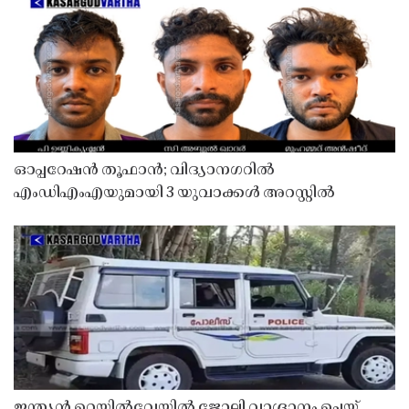
ഓപ്പറേഷൻ തൂഫാൻ; വിദ്യാനഗറിൽ
എംഡിഎംഎയുമായി 3 യുവാക്കൾ അറസ്റ്റിൽ
ഇന്ത്യൻ റെയിൽവേയിൽ ജോലി വാഗ്ദാനം ചെയ്ത്