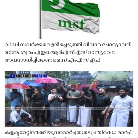
വി ഡി സവർക്കറെ ഉൾപ്പെടുത്തി വിവാദ ചോദ്യാവലി;
മഞ്ചേശ്വരം എഇഒ ആർഎസ്എസ് ദാസ്യവേല
അവസാനിപ്പിക്കണമെന്ന് എംഎസ്എഫ്
കളക്ടറേറ്റിലേക്ക് യുവമോർച്ചയുടെ പ്രതിഷേധ മാർച്ച്;