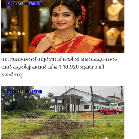
സംസ്ഥാനത്ത് സ്വർണവിലയിൽ വൈകുന്നേരം
വൻ കുതിപ്പ്; പവൻ വില 1,10,920 രൂപയായി
ഉയർന്നു