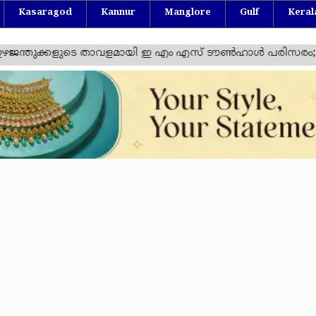
Kasaragod
Kannur
Manglore
Gulf
Keral