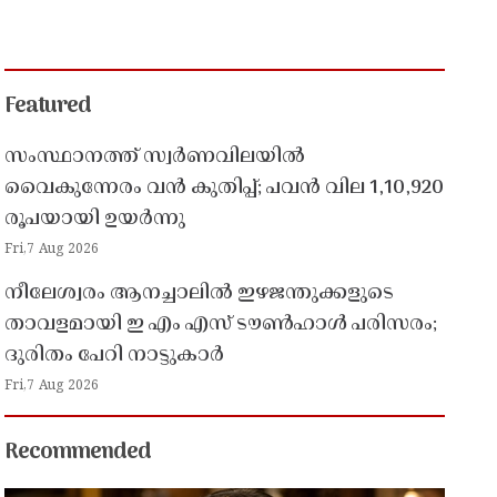
Featured
സംസ്ഥാനത്ത് സ്വർണവിലയിൽ
വൈകുന്നേരം വൻ കുതിപ്പ്; പവൻ വില 1,10,920
രൂപയായി ഉയർന്നു
Fri,7 Aug 2026
നീലേശ്വരം ആനച്ചാലിൽ ഇഴജന്തുക്കളുടെ
താവളമായി ഇ എം എസ് ടൗൺഹാൾ പരിസരം;
ദുരിതം പേറി നാട്ടുകാർ
Fri,7 Aug 2026
Recommended