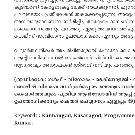
വശങ്ങളെ കുറിച്ചും വിവരിച്ചു. 'ഓരോ വിദ്യാര്‍ത്ഥിയ
കൂടിയാണ് കോളജുകളിലേക്ക് അയക്കുന്നത്. എന്നാല
പലരുടെയും പ്രതീക്ഷകള്‍ തകര്‍ക്കപ്പെടുന്നു' അദ്ദേ
അനിവാര്യമാണെന്ന് ഓര്‍മിപ്പിച്ച അദ്ദേഹം റാഗിംഗ
കൈമാറണമെന്നും പറഞ്ഞു. ഏതു അവസരത്തിലും ഭ
പോലീസ് സംവിധാനം ഉപയോഗിക്കാം എന്നും അദ്ദേ
വിദ്യാര്‍ത്ഥിനികള്‍ അപരിചിതരുമായി ഫോട്ടോ കൈമാറ്
ആന്റി റാഗിംഗ് സെല്‍ ചെയര്‍മാന്‍ പ്രിന്‍സി കെ അ
സ്വാഗതവും അധ്യാപകന്‍ ശ്രീരാജ് നന്ദിയും പറഞ്ഞു.
(ശ്രദ്ധിക്കുക: ഗൾഫ് - വിനോദം - ടെക്നോളജി - 
തൊഴിൽ വിശേഷങ്ങൾ ഉൾപ്പെടെ മലയാളം വാർ
കെവാർത്തയുടെ പുതിയ ആൻഡ്രോയിഡ് ആപ്പ് ഇവ
ഉപയോഗിക്കാനും ഷെയർ ചെയ്യാനും എളുപ്പം 😊)
Keywords
: Kanhangad, Kasaragod, Programme, 
Kumar.