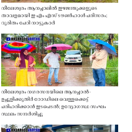
നീലേശ്വരം ആനച്ചാലിൽ ഇഴജന്തുക്കളുടെ
താവളമായി ഇ എം എസ് ടൗൺഹാൾ പരിസരം;
ദുരിതം പേറി നാട്ടുകാർ
നീലേശ്വരം നഗരസഭയിലെ ആനച്ചാൽ-
ഉച്ചൂളിക്കുതിർ റോഡിലെ വെള്ളക്കെട്ട്
പരിഹരിക്കാൻ ഇടപെടൽ; ഉദ്യോഗസ്ഥ സംഘം
സ്ഥലം സന്ദർശിച്ചു