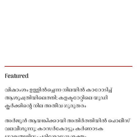
Featured
വിഷാംശം ഉള്ളിൽച്ചെന്ന നിലയിൽ കാറോടിച്ച്
ആശുപത്രിയിലെത്തി; കളക്ടറേറ്റിലെ യുഡി
ക്ലർക്കിൻ്റെ നില അതീവ ഗുരുതരം
അർജുൻ ആയങ്കിക്കായി അതിർത്തിയിൽ പൊലീസ്
വലവീശുന്നു; കാസർകോട്ടും കർണാടക
ഗ്രാമങ്ങളിലും പരിശോധന ശക്തം