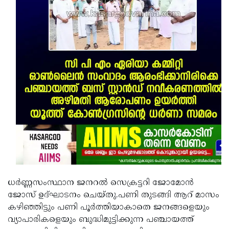
ധര്‍ണ്ണസംസ്ഥാന ജനറല്‍ സെക്രട്ടറി ജോമോന്‍
ജോസ് ഉദ്ഘാടനം ചെയ്തു.പണി തുടങ്ങി ആറ് മാസം
കഴിഞ്ഞിട്ടും പണി പൂര്‍ത്തിയാകാതെ ജനങ്ങളെയും
വ്യാപാരികളെയും ബുദ്ധിമുട്ടിക്കുന്ന പഞ്ചായത്ത്