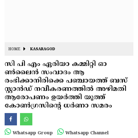
Fitr
May
Day
Eid
Al
Independence
Ad'ha
Day
Onam
HOME
KASARAGOD
J&K
State
സി പി എം ഏരിയാ കമ്മിറ്റി ഓ
Haryana
ണ്‍ലൈന്‍ സംവാദം ആ
Assembly
State
Diwali
രംഭിക്കാനിരിക്കെ പഞ്ചായത്ത് ബസ്
Elections
Assembly
Christmas
സ്റ്റാന്‍ഡ് നവീകരണത്തില്‍ അഴിമതി
Elections
ആരോപണം ഉയര്‍ത്തി യൂത്ത്
New-
കോണ്‍ഗ്രസിന്റെ ധര്‍ണാ സമരം
Year
Republic
Day
Budget
Delhi
Whatsapp Group
Whatsapp Channel