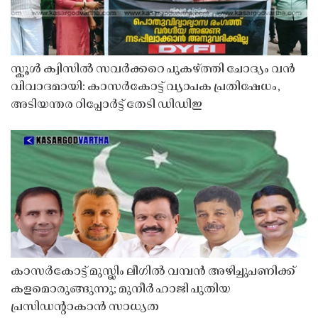
സ്കൂൾ ക്വിസിൽ സവർക്കറെ പുകഴ്ത്തി ചോദ്യം വൻ
വിവാദമായി: കാസർകോട്ട് വ്യാപക പ്രതിഷേധം,
അടിയന്തര റിപ്പോർട്ട് തേടി ഡിഡിഇ
കാസർകോട്ട് മുസ്ലിം ലീഗിൽ വമ്പൻ അഴിച്ചുപണിക്ക്
കളമൊരുങ്ങുന്നു; മുനീർ ഹാജി പുതിയ
പ്രസിഡൻ്റാകാൻ സാധ്യത