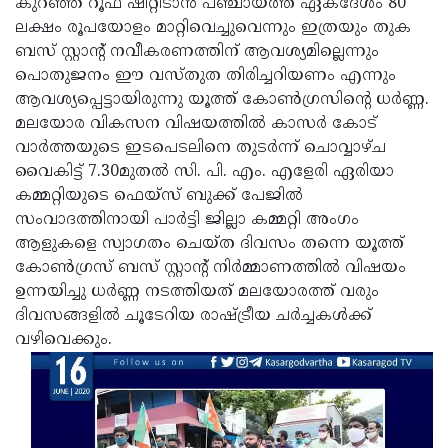
കുറഞ്ഞ റൂഫ് ഷീറ്റിടാന്‍ പഞ്ചായത്ത് ഏകദേശം 80
Updates
Assembly
ലക്ഷം രൂപയോളം മാറ്റിവെച്ചുവെന്നും ഇത്രയും തുക
Kerala
ബസ് സ്റ്റാന്റ് നവീകരണത്തിന് ആവശ്യമില്ലെന്നും
Polls
Local
Look
പൊതുജനം ഈ വസ്തുത തിരിച്ചറിയണം എന്നും
Body
Back
ആവശ്യപ്പെട്ടായിരുന്നു യൂത്ത് കോണ്‍ഗ്രസിന്റെ ധര്‍ണ്ണ.
മലയോര വികസന വിഷയത്തില്‍ കാസര്‍ കോട്
Election
2025
വാര്‍ത്തയുടെ ഇടപെടലിനെ തുടര്‍ന്ന് ചൊവ്വാഴ്ച
വൈകിട്ട് 7.30മുതല്‍ സി. പി. എം. എളേരി ഏരിയാ
കമ്മറ്റിയുടെ ഫെയ്സ് ബുക്ക് പേജില്‍
സംവാദത്തിനായി പാര്‍ട്ടി ജില്ലാ കമ്മറ്റി അംഗം
ആളുകളെ സ്വാഗതം ചെയ്ത ദിവസം തന്നെ യൂത്ത്
കോണ്‍ഗ്രസ് ബസ് സ്റ്റാന്റ് നിര്‍മ്മാണത്തില്‍ വിഷയം
ഉന്നയിച്ചു ധര്‍ണ്ണ നടത്തിയത് മലയോരത്ത് വരും
ദിവസങ്ങളില്‍ ചൂടേറിയ രാഷ്ട്രീയ ചര്‍ച്ചകള്‍ക്ക്
വഴിവെക്കും.