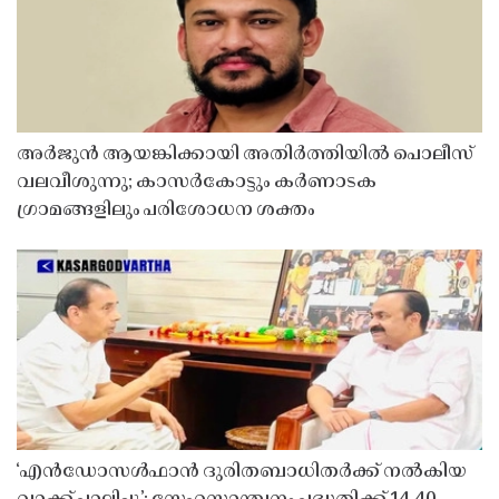
അർജുൻ ആയങ്കിക്കായി അതിർത്തിയിൽ പൊലീസ്
വലവീശുന്നു; കാസർകോട്ടും കർണാടക
ഗ്രാമങ്ങളിലും പരിശോധന ശക്തം
‘എൻഡോസൾഫാൻ ദുരിതബാധിതർക്ക് നൽകിയ