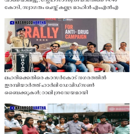
വാക്ക് പാലിച്ചു’; സ്നേഹസാന്ത്വനം പദ്ധതിക്ക് 14.40
കോടി, സ്വാഗതം ചെയ്ത് കല്ലട്ര മാഹിൻ എംഎൽഎ
ലഹരിക്കെതിരെ കാസർകോട് നഗരത്തിൽ
ഇരമ്പിയാർത്ത് ഹാർലി ഡേവിഡ്‌സൺ
ബൈക്കുകൾ; റാലി ശ്രദ്ധേയമായി