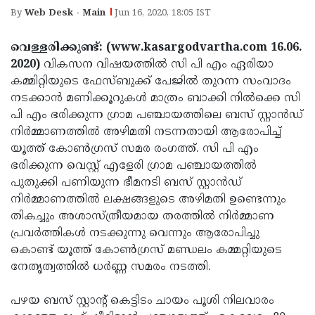
Election
Maha
By
Web Desk - Main
Jun 16, 2020, 18:05 IST
Shivarathri
International
വെള്ളരിക്കുണ്ട്: (www.kasargodvartha.com 16.06.
Women's
Anti-
2020)
വികസന വിഷയത്തില്‍ സി പി എം ഏരിയാ
Day
Drug
കമ്മിറ്റിയുടെ ഫേസ്ബുക്ക് പേജില്‍ തുറന്ന സംവാദം
Attukal
നടക്കാന്‍ മണിക്കൂറുകള്‍ മാത്രം ബാക്കി നില്‍ക്കെ സി
Campaign
Pongala
Holi
പി എം ഭരിക്കുന്ന ഗ്രാമ പഞ്ചായത്തിലെ ബസ് സ്റ്റാന്‍ഡ്
2025
2025
നിര്‍മ്മാണത്തില്‍ അഴിമതി നടന്നതായി ആരോപിച്ച്
IPL
യൂത്ത് കോണ്‍ഗ്രസ് സമര രംഗത്ത്. സി പി എം
2025
Eid
ഭരിക്കുന്ന വെസ്റ്റ് എളേരി ഗ്രാമ പഞ്ചായത്തില്‍
Al-
പുതുക്കി പണിയുന്ന ഭീമനടി ബസ് സ്റ്റാന്‍ഡ്
Waqf
നിര്‍മ്മാണത്തില്‍ ലക്ഷങ്ങളുടെ അഴിമതി ഉണ്ടെന്നും
Fitr
Bill
Vishu
തികച്ചും അശാസ്ത്രീയമായ തരത്തില്‍ നിര്‍മ്മാണ
2025
Controversy
Festival
പ്രവര്‍ത്തികള്‍ നടക്കുന്നു വെന്നും ആരോപിച്ചു
Good
കൊണ്ട് യൂത്ത് കോണ്‍ഗ്രസ് മണ്ഡലം കമ്മറ്റിയുടെ
2025
Friday
Easter
നേതൃത്വത്തില്‍ ധര്‍ണ്ണ സമരം നടത്തി.
Observance
Sunday
By-
പഴയ ബസ് സ്റ്റാന്റ് കെട്ടിടം ചായം പൂശി നിലവാരം
2025
2025
Election
Bihar