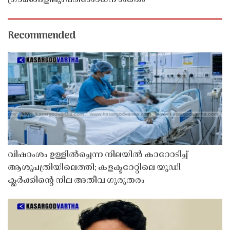
Recommended
വിഷാംശം ഉള്ളിൽച്ചെന്ന നിലയിൽ കാറോടിച്ച്
ആശുപത്രിയിലെത്തി; കളക്ടറേറ്റിലെ യുഡി
ക്ലർക്കിൻ്റെ നില അതീവ ഗുരുതരം