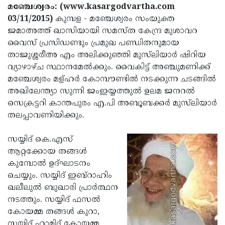
Election
Maha
മഞ്ചേശ്വരം: (www.kasargodvartha.com
03/11/2015)
കുമ്പള - മഞ്ചേശ്വരം സംയുക്ത
Shivarathri
International
ജമാഅത്ത് ഖാസിയായി സമസ്ത കേന്ദ്ര മുശാവറ
Women's
Anti-
വൈസ് പ്രസിഡണ്ടും പ്രമുഖ പണ്ഡിതനുമായ
താജുശ്ശരീഅ എം അലിക്കുഞ്ഞി മുസ്‌ലിയാര്‍ ഷിറിയ
Day
Drug
Attukal
വ്യാഴാഴ്ച സ്ഥാനമേല്‍ക്കും. വൈകിട്ട് അഞ്ചുമണിക്ക്
Campaign
Pongala
Holi
മഞ്ചേശ്വരം മള്ഹര്‍ കോമ്പൗണ്ടില്‍ നടക്കുന്ന ചടങ്ങില്‍
അഖിലേന്ത്യാ സുന്നി ജംഇയ്യത്തുല്‍ ഉലമ ജനറല്‍
2025
2025
IPL
സെക്രട്ടറി കാന്തപുരം എ.പി അബൂബക്കര്‍ മുസ്‌ലിയാര്‍
2025
Eid
തലപ്പാവണിയിക്കും.
Al-
Waqf
സയ്യിദ് കെ.എസ്
Fitr
Bill
Vishu
ആറ്റക്കോയ തങ്ങള്‍
കുമ്പോല്‍ ഉദ്ഘാടനം
2025
Controversy
Festival
Good
ചെയ്യും. സയ്യിദ് ഇബ്‌റാഹിം
2025
Friday
Easter
ഖലീലുല്‍ ബുഖാരി പ്രാര്‍ത്ഥന
നടത്തും. സയ്യിദ് ഫസല്‍
Observance
Sunday
By-
കോയമ്മ തങ്ങള്‍ കുറാ,
2025
2025
Election
Bihar
സയ്യിദ് ഹാമിദ് കോയമ്മ