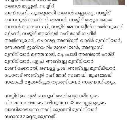
തങ്ങള്‍ മാട്ടൂല്‍, സയ്യിദ്
Updates
Assembly
Kerala
ഇബ്‌റാഹിം പൂക്കുഞ്ഞി തങ്ങള്‍ കല്ലക്കട്ട, സയ്യിദ്
Polls
Local
Look
ഹസനുല്‍ അഹ്ദല്‍ തങ്ങള്‍, സയ്യിദ് ആറ്റക്കോയ
തങ്ങള്‍ കൊടുവള്ളി, സയ്യിദ് ജലാലുദ്ദീന്‍ അല്‍ബുഖാരി
Body
Back
മള്ഹര്‍, സയ്യിദ് അബ്ദുര്‍ റഹ് മാന്‍ ശഹീര്‍
Election
2025
അല്‍ബുഖാരി, പൊന്മള അബ്ദുല്‍ ഖാദിര്‍ മുസ്‌ലിയാര്‍,
ബേക്കല്‍ ഇബ്‌റാഹിം മുസ്‌ലിയാര്‍, അബ്ബാസ്
മുസ്‌ലിയാര്‍ മഞ്ഞനാടി, മച്ചംപാടി അബ്ദുല്‍ ഹമീദ്
മുസ്‌ലിയാര്‍, എ.പി അബ്ദുല്ല മുസ്‌ലിയാര്‍
മാണിക്കോത്ത്, ബെള്ളിപ്പാടി അബ്ദുല്ല മുസ്‌ലിയാര്‍,
പേരോട് അബ്ദുര്‍ റഹ് മാന്‍ സഖാഫി, മുഹമ്മദലി
സഖാഫി തൃക്കരിപ്പൂര്‍ തുടങ്ങിയവര്‍ സംബന്ധിക്കും.
സയ്യിദ് ഉമറുല്‍ ഫാറൂഖ് അല്‍ബുഖാരിയുടെ
വിയോഗത്തോടെ ഒഴിവുവന്ന 23 മഹല്ലുകളുടെ
ഖാസിയായാണ് അലിക്കുഞ്ഞി മുസ്‌ലിയാര്‍
സ്ഥാനമേറ്റെടുക്കുന്നത്.