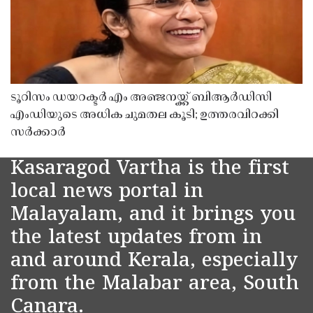
ടൂറിസം ഡയറക്ടർ എം അഞ്ജനയ്ക്ക് ബിആർഡിസി
എംഡിയുടെ അധിക ചുമതല കൂടി; ഉത്തരവിറക്കി
സർക്കാർ
Kasaragod Vartha is the first
local news portal in
Malayalam, and it brings you
the latest updates from in
and around Kerala, especially
from the Malabar area, South
Canara.