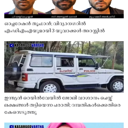
ഓപ്പറേഷൻ തൂഫാൻ; വിദ്യാനഗറിൽ
എംഡിഎംഎയുമായി 3 യുവാക്കൾ അറസ്റ്റിൽ
ഇന്ത്യൻ റെയിൽവേയിൽ ജോലി വാഗ്ദാനം ചെയ്ത്
ലക്ഷങ്ങൾ തട്ടിയെന്ന പരാതി; ദമ്പതികൾക്കെതിരെ
കേസെടുത്തു