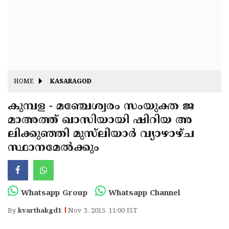
Fitr
May
Day
Eid
Al
Independence
Ad'ha
Day
Onam
HOME
KASARAGOD
J&K
State
കുമ്പള - മഞ്ചേശ്വരം സംയുക്ത ജ
Haryana
മാഅത്ത് ഖാസിയായി ഷിറിയ അ
Assembly
State
Diwali
ലിക്കുഞ്ഞി മുസ്‌ലിയാര്‍ വ്യാഴാഴ്ച
Elections
Assembly
Christmas
സ്ഥാനമേല്‍ക്കും
Elections
New-
Year
Republic
Whatsapp Group
Whatsapp Channel
Day
Budget
By
kvarthakgd1
Nov 3, 2015, 11:00 IST
Delhi