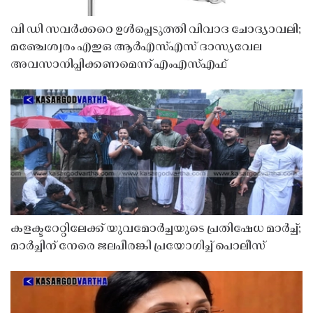
വി ഡി സവർക്കറെ ഉൾപ്പെടുത്തി വിവാദ ചോദ്യാവലി;
മഞ്ചേശ്വരം എഇഒ ആർഎസ്എസ് ദാസ്യവേല
അവസാനിപ്പിക്കണമെന്ന് എംഎസ്എഫ്
കളക്ടറേറ്റിലേക്ക് യുവമോർച്ചയുടെ പ്രതിഷേധ മാർച്ച്;
മാർച്ചിന് നേരെ ജലപീരങ്കി പ്രയോഗിച്ച് പൊലീസ്