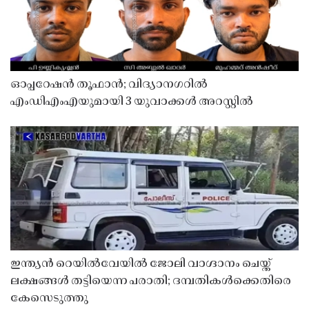
ഓപ്പറേഷൻ തൂഫാൻ; വിദ്യാനഗറിൽ
എംഡിഎംഎയുമായി 3 യുവാക്കൾ അറസ്റ്റിൽ
ഇന്ത്യൻ റെയിൽവേയിൽ ജോലി വാഗ്ദാനം ചെയ്ത്
ലക്ഷങ്ങൾ തട്ടിയെന്ന പരാതി; ദമ്പതികൾക്കെതിരെ
കേസെടുത്തു