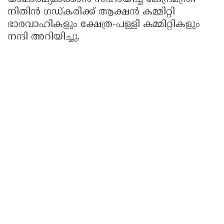
നിതിൻ ഗഡ്കരിക്ക് ആക്ഷൻ കമ്മിറ്റി
ഭാരവാഹികളും ക്ഷേത്ര-പള്ളി കമ്മിറ്റികളും
നന്ദി അറിയിച്ചു.