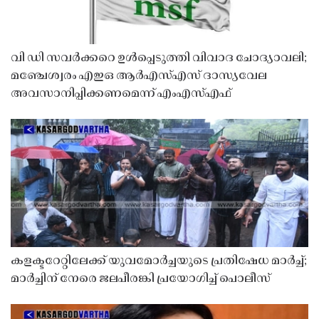
വി ഡി സവർക്കറെ ഉൾപ്പെടുത്തി വിവാദ ചോദ്യാവലി;
മഞ്ചേശ്വരം എഇഒ ആർഎസ്എസ് ദാസ്യവേല
അവസാനിപ്പിക്കണമെന്ന് എംഎസ്എഫ്
കളക്ടറേറ്റിലേക്ക് യുവമോർച്ചയുടെ പ്രതിഷേധ മാർച്ച്;
മാർച്ചിന് നേരെ ജലപീരങ്കി പ്രയോഗിച്ച് പൊലീസ്