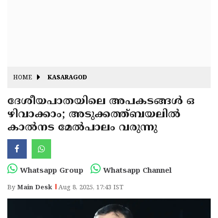
Fitr
May
Day
Eid
Al
Independence
Ad'ha
Day
Onam
HOME
KASARAGOD
J&K
State
ദേശീയപാതയിലെ അപകടങ്ങൾ ഒ
Haryana
ഴിവാക്കാം; അടുക്കത്ത്ബയലിൽ
Assembly
State
Diwali
കാൽനട മേൽപാലം വരുന്നു
Elections
Assembly
Christmas
Elections
New-
Year
Republic
Whatsapp Group
Whatsapp Channel
Day
Budget
By
Main Desk
Aug 8, 2025, 17:43 IST
Delhi