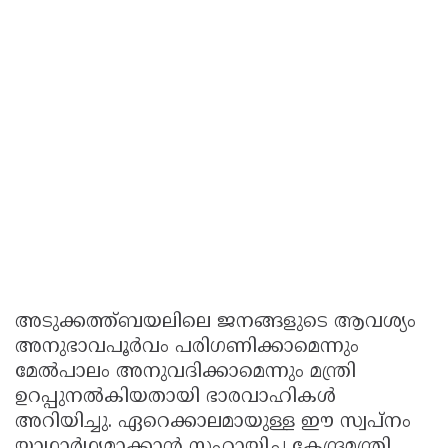
അടുക്കത്ത്ബയലിലെ ജനങ്ങളുടെ ആവശ്യം
അനുഭാവപൂർവം പരിഗണിക്കാമെന്നും
മേൽപാലം അനുവദിക്കാമെന്നും മന്ത്രി
ഉറപ്പുനൽകിയതായി ഭാരവാഹികൾ
അറിയിച്ചു. ഏറെക്കാലമായുള്ള ഈ സ്വപ്‌നം
യാഥാർഥ്യമാക്കാൻ സഹായിച്ച കേന്ദ്രമന്ത്രി