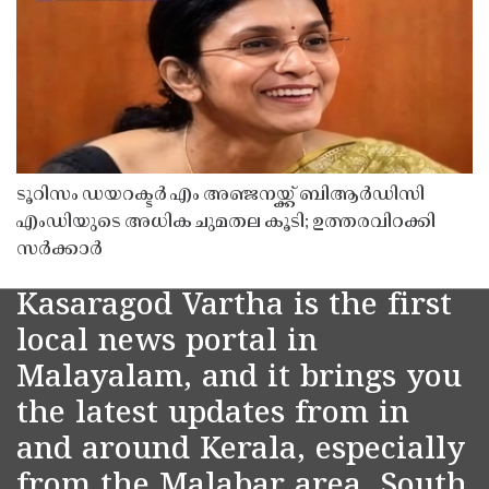
ടൂറിസം ഡയറക്ടർ എം അഞ്ജനയ്ക്ക് ബിആർഡിസി
എംഡിയുടെ അധിക ചുമതല കൂടി; ഉത്തരവിറക്കി
സർക്കാർ
Kasaragod Vartha is the first
local news portal in
Malayalam, and it brings you
the latest updates from in
and around Kerala, especially
from the Malabar area, South