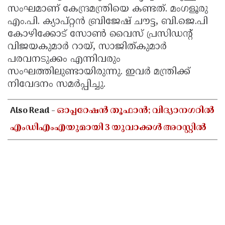
സംഘമാണ് കേന്ദ്രമന്ത്രിയെ കണ്ടത്. മംഗളൂരു
എം.പി. ക്യാപ്റ്റൻ ബ്രിജേഷ് ചൗട്ട, ബി.ജെ.പി
കോഴിക്കോട് സോൺ വൈസ് പ്രസിഡന്റ്
വിജയകുമാർ റായ്, സാജിത്കുമാർ
പരവനടുക്കം എന്നിവരും
സംഘത്തിലുണ്ടായിരുന്നു. ഇവർ മന്ത്രിക്ക്
നിവേദനം സമർപ്പിച്ചു.
Also Read -
ഓപ്പറേഷൻ തൂഫാൻ; വിദ്യാനഗറിൽ
എംഡിഎംഎയുമായി 3 യുവാക്കൾ അറസ്റ്റിൽ