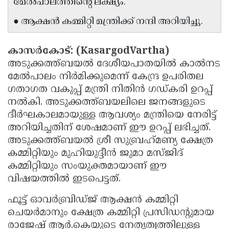
മേൽപാലത്തിന്റെ ലക്ഷ്യം.
Updates
Assembly
Kerala
● ആക്ഷൻ കമ്മിറ്റി മന്ത്രിക്ക് നന്ദി അറിയിച്ചു.
Polls
Local
Look
Body
Back
കാസർകോട്: (KasargodVartha)
അടുക്കത്ത്ബയൽ ദേശീയപാതയിൽ കാൽനട
Election
2025
മേൽപാലം നിർമിക്കുമെന്ന് കേന്ദ്ര ഉപരിതല
ഗതാഗത വകുപ്പ് മന്ത്രി നിതിൻ ഗഡ്കരി ഉറപ്പ്
നൽകി. അടുക്കത്ത്ബയലിലെ ജനങ്ങളുടെ
ദീർഘകാലമായുള്ള ആവശ്യം മന്ത്രിയെ നേരിട്ട്
അറിയിച്ചതിന് ശേഷമാണ് ഈ ഉറപ്പ് ലഭിച്ചത്.
അടുക്കത്ത്ബയൽ ശ്രീ സുബ്രഹ്‌മണ്യ ക്ഷേത്ര
കമ്മിറ്റിയും മുഹിയുദ്ദീൻ ജുമാ മസ്ജിദ്
കമ്മിറ്റിയും സംയുക്തമായാണ് ഈ
വിഷയത്തിൽ ഇടപെട്ടത്.
ഫൂട്ട് ഓവർബ്രിഡ്ജ് ആക്ഷൻ കമ്മിറ്റി
ചെയർമാനും ക്ഷേത്ര കമ്മിറ്റി പ്രസിഡന്റുമായ
രാജേഷ് ആർ.കെയുടെ നേതൃത്വത്തിലുള്ള