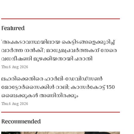
Featured
'അപകടാവസ്ഥയിലായ കെട്ടിടങ്ങളെക്കുറിച്ച്
വാർത്ത നൽകി'; മാധ്യമപ്രവർത്തകന് നേരെ
വധഭീഷണി മുഴക്കിയതായി പരാതി
Thu,6 Aug 2026
ലഹരിക്കെതിരെ ഹാർലി-ഡേവിഡ്‌സൺ
മോട്ടോർസൈക്കിൾ റാലി; കാസർകോട്ട് 150
ബൈക്കുകൾ അണിനിരക്കും
Thu,6 Aug 2026
Recommended