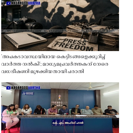
'അപകടാവസ്ഥയിലായ കെട്ടിടങ്ങളെക്കുറിച്ച്
വാർത്ത നൽകി'; മാധ്യമപ്രവർത്തകന് നേരെ
വധഭീഷണി മുഴക്കിയതായി പരാതി