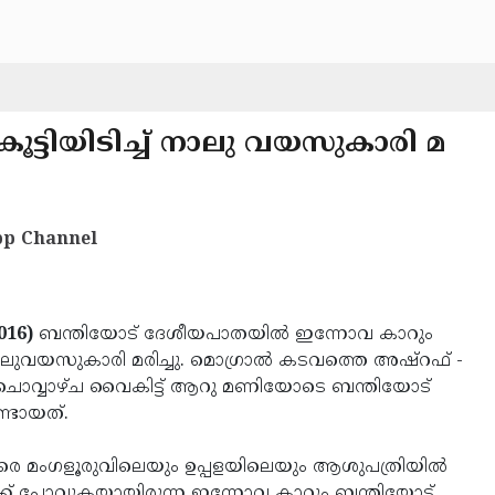
കൂട്ടിയിടിച്ച് നാലു വയസുകാരി മ
p Channel
016)
ബന്തിയോട് ദേശീയപാതയില്‍ ഇന്നോവ കാറും
് നാലുവയസുകാരി മരിച്ചു. മൊഗ്രാല്‍ കടവത്തെ അഷ്‌റഫ് -
. ചൊവ്വാഴ്ച വൈകിട്ട് ആറു മണിയോടെ ബന്തിയോട്
്ടായത്.
്റവരെ മംഗളൂരുവിലെയും ഉപ്പളയിലെയും ആശുപത്രിയില്‍
തേക്ക് പോവുകയായിരുന്ന ഇന്നോവ കാറും ബന്തിയോട്