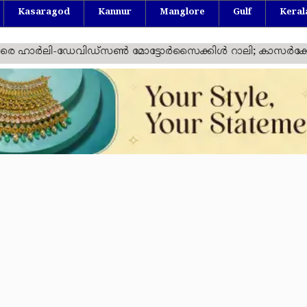
Kasaragod
Kannur
Manglore
Gulf
Keral