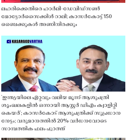
ലഹരിക്കെതിരെ ഹാർലി-ഡേവിഡ്‌സൺ
മോട്ടോർസൈക്കിൾ റാലി; കാസർകോട്ട് 150
ബൈക്കുകൾ അണിനിരക്കും
'ഇന്ത്യയിലെ ഏറ്റവും വലിയ മൂന്ന് ആശുപത്രി
ശൃംഖലകളിൽ ഒന്നായി ആസ്റ്റർ ഡിഎം ക്വാളിറ്റി
കെയർ'; കാസർകോട് ആശുപത്രിക്ക് സുപ്രധാന
നേട്ടം; വരുമാനത്തിൽ 20% വർധനവോടെ
സാമ്പത്തിക ഫലം പുറത്ത്